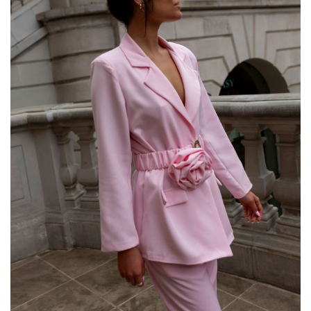
odzieżowe – FactoryPrice – lider
wśród hurtowni odzieżowych
Factoryprice to
najtańsza hurtownia odzieżowa
, która
zdobyła zaufanie setek klientów w Polsce i e Europie. Naszym
priorytetem jest zapewnienie najniższych cen przy jednoczesnym
utrzymaniu wysokiej
…