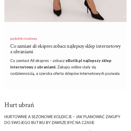
pudelek modowy
Co zamiast ali ekspres zobacz najlepszy sklep internetowy
z ubraniami
Co zamiast Ali ekspres – zobacz
eButik.pl najlepszy
sklep
internetowy z ubraniami
. Zakupy online stały się
codziennością, a szeroka oferta sklepów internetowych pozwala
na wybór modnych ubrań na każdą okazję. AliExpress przez lata
cieszył się popularnością ze względu na niskie ceny, jednak coraz
więcej osób poszukuje alternatyw, które łączą przystępne ceny z
jakością, szybką dostawą i oryginalnymi stylizacjami. Właśnie
Hurt ubrań
dlatego
sklep Butik online, czyli eButik.pl
staje się coraz
bardziej ceniony. Oferując eleganckie, casualowe i wieczorowe
HURTOWNIE A SEZONOWE KOLEKCJE – JAK PLANOWAĆ ZAKUPY
sukienki,
eButik pl
stanowi świetne rozwiązanie dla osób
DO SWOJEGO BUTIKU BY ZAWSZE BYĆ NA CZASIE
szukających modnych ubrań na ważne wydarzenia.