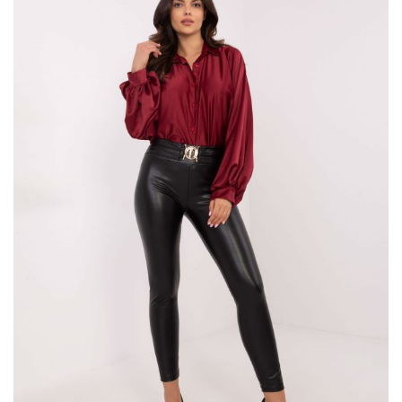
najmodniejsze oraz jak je nosić.
Jak wyglądają spodnie z eko skóry?
Modne spodnie z eko skóry
bez wątpienia zwracają uwagę,
pięknie podkreślają damską sylwetkę i przyciągają wzrok. Są
doskonałą alternatywą dla upowszechnionych spodni
jeansowych, dlatego też kobiety zaczęły po nie …