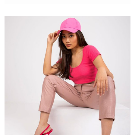
Moda wiosna-lato
zapowiada się być jednym z najbardziej
owocowych, kolorowych, żywiołowych i fantazyjnych sezonów,
jaki kiedykolwiek mieliśmy szansę przeżyć. Mam nadzieję, że
jesteś na to gotowa, bo dużo się dzieje. Zapraszam!
Najmodniejsze kolory na wiosnę – co
będze mdne w 2026 roku?
Chyba każda kobieta bardziej lub mniej przywiązana jest do
konkretnych odcieni. Jedne stawiają na total look w kolorze
czarnym, inne wybierają beże, brązy i pomarańcze, a jeszcze inne
…