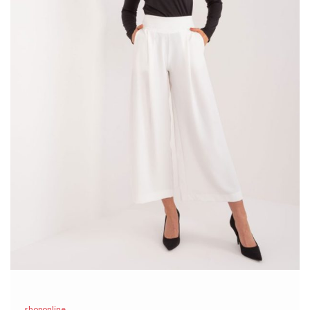
siebie ubrań.
Komplety damskie
są najczęściej (chociaż nie
zawsze) wykonane z tego samego materiału …
shoponline