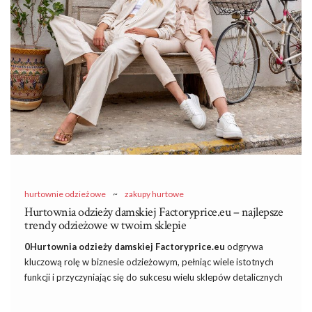
Czy przejściowa kurtka damska jest
potrzebna?
Przejściowy okres …
hurtownie odzieżowe
~
zakupy hurtowe
Hurtownia odzieży damskiej Factoryprice.eu – najlepsze
trendy odzieżowe w twoim sklepie
0Hurtownia odzieży damskiej Factoryprice.eu
odgrywa
kluczową rolę w biznesie odzieżowym, pełniąc wiele istotnych
funkcji i przyczyniając się do sukcesu wielu sklepów detalicznych
oraz marek odzieżowych. Jest cennym źródłem towaru dla dla
rozmaitych przedsiębiorców odzieżowych z branży fashion oraz