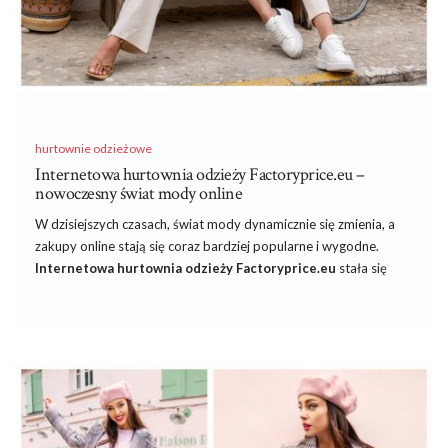
hurtownie odzieżowe
Internetowa hurtownia odzieży Factoryprice.eu –
nowoczesny świat mody online
W dzisiejszych czasach, świat mody dynamicznie się zmienia, a
zakupy online stają się coraz bardziej popularne i wygodne.
Internetowa hurtownia odzieży Factoryprice.eu
stała się
nieodłącznym elementem tego trendu. Z wieloma dostępnymi
opcjami, kupowanie ubrań hurtowo stało się prostsze i bardziej
efektywne niż kiedykolwiek wcześniej. Przedstawiamy Ci świat
internetowej hurtowni odzieży, gdzie moda spotyka się z
innowacją.
Sprawdzona internetowa hurtownia
odzieży Factoryprice.eu – bezpieczne i