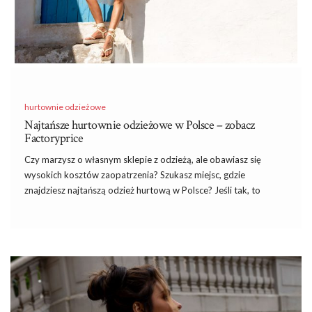
hurtownie odzieżowe
Najtańsze hurtownie odzieżowe w Polsce – zobacz
Factoryprice
Czy marzysz o własnym sklepie z odzieżą, ale obawiasz się
wysokich kosztów zaopatrzenia? Szukasz miejsc, gdzie
znajdziesz najtańszą odzież hurtową w Polsce? Jeśli tak, to
dobrze trafiłeś! W dzisiejszym wpisie przedstawimy Ci ranking
najlepszych hurtowni odzieżowych w naszym kraju, a na szczycie
tej listy znajduje się jedna nazwa, która warta jest Twojej uwagi –
Factoryprice! Jeśli chodzi o
najtańsze hurtownie odzieżowe
,
Factoryprice.eu
nie ma sobie równych. Zapraszamy do lektury.
Najlepsze i najtańsze hurtownie