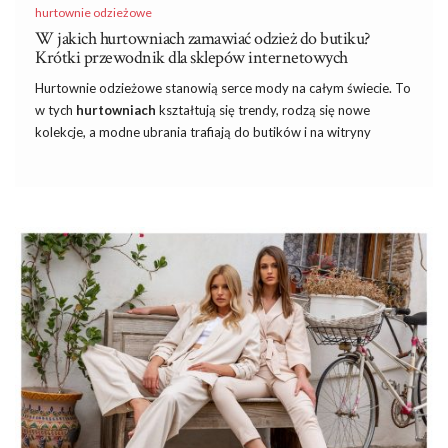
hurtownie odzieżowe
W jakich hurtowniach zamawiać odzież do butiku?
Krótki przewodnik dla sklepów internetowych
Hurtownie odzieżowe stanowią serce mody na całym świecie. To
w tych
hurtowniach
kształtują się trendy, rodzą się nowe
kolekcje, a modne ubrania trafiają do butików i na witryny
sklepowe. Dla właścicieli butików, którzy dbają o indywidualny
charakter swojego sklepu, wybór odpowiedniej hurtowni
odzieżowej to kluczowy element sukcesu. Gdzie i jak można
znaleźć hurtownie, które zaoferują wyjątkowe ubrania dla
butiku? O tym właśnie będzie nasz artykuł. Z nami odkryjesz,
gdzie szukać inspiracji i zaopatrzenia, aby twój
butik
zawsze
prezentował się stylowo i oryginalnie!
Dlaczego hurtownie odzieżowe są
głównym źródłem zaopatrzenia w towar?
Hurtownie odzieżowe pełnią kluczową rolę w łańcuchu dostaw
mody i stanowią główne źródło zaopatrzenia dla wielu
przedsiębiorców …