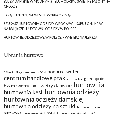
BLUZY DAMSKIE W MODNYM STYLU – ODKRYJ ŚWIETNE FASONY NA
Dlaczego warto wybrać eButik online
CHŁODY!
zamiast ali ekpres?
JAKĄ SUKIENKĘ NA WESELE WYBRAĆ ZIMĄ?
Kupowanie ubrań na AliExpress wiąże się z wieloma wyzwaniami:
SZUKASZ HURTOWNIA ODZIEŻY WROCŁAW – KUPUJ ONLINE W
od …
NAJWIĘKSZEJ HURTOWNI ODZIEŻY W POLSCE
HURTOWNIE ODZIEŻOWE W POLSCE – WYBIERZ NAJLEPSZĄ
Ubrania hurtowo
bonprix sweter
24hurt
Allegro sukienki do 50 zł
centrum handlowe ptak
greenpoint
ehurtwolka
hurtownia
hm swetry damskie
h & m swetry
hurtownia odzieży
hurtownia kesi
hurtownia odzieży damskiej
hurtownia odzieży na sztuki
hurtownia ubrań
hurt wolka
Jakie sukienki dla 30 latki?
Jakie sukienki odmładzają?