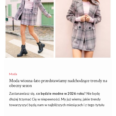
satysfakcjonujące zakupy
W dzisiejszym tempie życia, kiedy czas jest cennym zasobem,
internetowa hurtownia odzieży
oferuje wyjątkową wygodę.
Zamiast tradycyjnych wizyt w stacjonarnych sklepach, można z
łatwością przeglądać i wybierać z szerokiego asortymentu ubrań
w zaciszu własnego domu. Dzięki temu oszczędzasz czas i
wysiłek, a …
Moda
Moda wiosna-lato przedstawiamy nadchodzące trendy na
obecny sezon
Zastanawiasz się,
co będzie modne w 2026 roku
? Nie będę
dłużej trzymać Cię w niepewności. My już wiemy, jakie trendy
towarzyszyć będą nam w najbliższych miesiącach i z tego tytułu
przygotowałam szczegółowy opis, który wszystko Ci wyłoży.