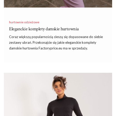
hurtownie odzieżowe
Eleganckie komplety damskie hurtownia
Coraz większą popularnością cieszą się dopasowane do siebie
zestawy ubrań. Przekonajcie się jakie
eleganckie komplety
damskie hurtownia
Factoryprice.eu ma w sprzedaży.
Podpowiadamy na jakie modele stawiać i do jakich stylizacji je
nosić.
Dlaczego kobiety tak chętnie stawiają na
komplety damskie?
Zestawy ubrań są modne już od dłuższego czasu, a ich
popularność ciągle się zwiększa. Jest tak z wielu powodów.
Przede wszystkim dobrze dobrana do siebie górna i dolna część
garderoby tworzy spójny zestaw, wystarczy dobrać do niego
dodatki i stylizacja gotowa. Znacznie skraca to czas
przygotowania, bo nie musimy tracić go na dopasowywanie do