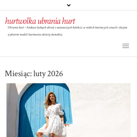
hurtwolka ubrania hurt
Ubrania hurt – Szukasz ładnych ubrań z najnowszych kolekcji, w niskich hurtowych cenach i dużym
wyborem modeli hurtownia odzieży damskiej.
Toggl
Naviga
Miesiąc:
luty 2026