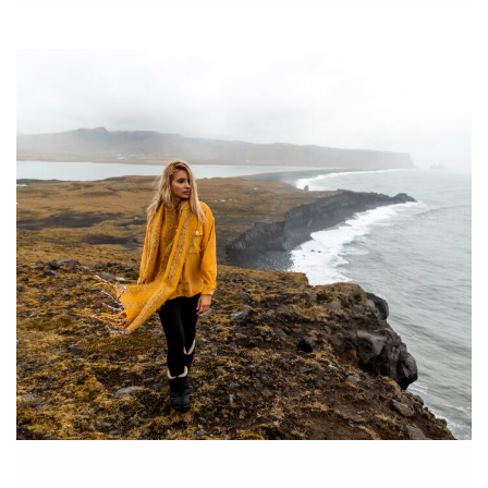
łącznikiem pomiędzy sklepami i producentami odzieży. To
najlepsze trendy odzieżowe w twoim sklepie. Zobacz
hurtownię
Factoryprice.eu
, od której pozyskasz najlepsze odzieżowe
trendy i zamówisz je wygodnie online ehurtowo!
O kluczowej roli, jaką hurtownia odzieży
damskiej odgrywa w łańcuchu dostaw
Oto niektóre z kluczowych ról, jakie odgrywa
hurtownia
odzieży damskiej
Factoryprice.eu
w dynamicznie rozwijającej
się branży fashion:
Dostarczanie różnorodnych produktów: Hurtownie
oferują szeroki wybór odzieży damskiej, umożliwiając
sklepom detalicznym
…