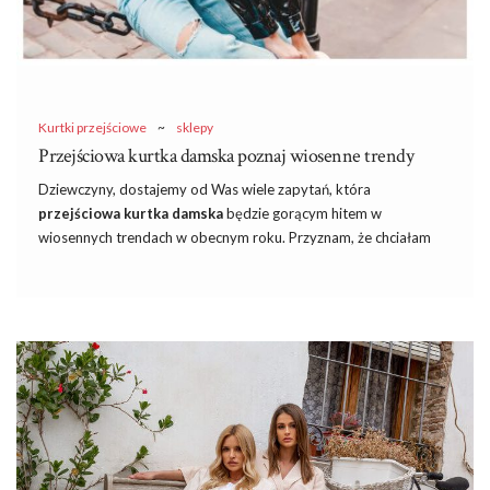
Kurtki przejściowe
~
sklepy
Przejściowa kurtka damska poznaj wiosenne trendy
Dziewczyny, dostajemy od Was wiele zapytań, która
przejściowa kurtka damska
będzie gorącym hitem w
wiosennych trendach w obecnym roku. Przyznam, że chciałam
nieco dłużej potrzymać Was w niepewności. Z racji tego, że nie
możecie doczekać się ocieplenia i namiętnie kompletujecie już
ubrania na wiosnę, a nawet lato, postanowiłam właśnie dziś
podpowiedzieć Wam, które modele będą niebawem rządzić w
stylizacjach.
Znany polski
sklep
eButik.pl
przygotował się na
duże zainteresowanie wśród kobiet i uzbroił się w przepiękne
perełki, które z pewnością wpadną Wam w oko. Przejściowa
kurtka damska poznaj wiosenne trendy – w takim razie nie
przedłużam i zapraszam do dzisiejszej lektury.