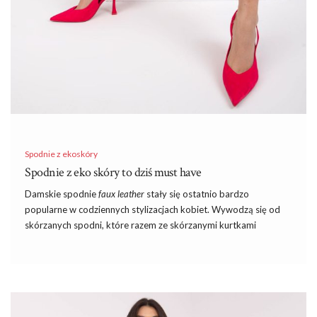
Spodnie z ekoskóry
Spodnie z eko skóry to dziś must have
Damskie spodnie
faux leather
stały się ostatnio bardzo
popularne w codziennych stylizacjach kobiet. Wywodzą się od
skórzanych spodni, które razem ze skórzanymi kurtkami
uchodzą za atrybut gwiazdorów rocka, motocyklistów czy
niepokornych dusz.
Spodnie z eko skóry
są dużo tańsze i
łatwiejsze w pielęgnacji, niż modele ze skóry naturalnej, a czasem
naprawdę trudno je rozróżnić. Zobaczcie kto wylansował modę
na tego rodzaju spodnie i sprawdźcie, które fasony są