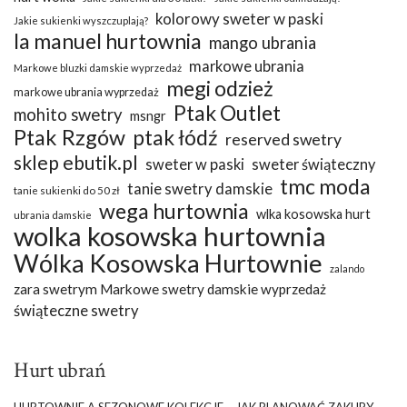
kolorowy sweter w paski
Jakie sukienki wyszczuplają?
la manuel hurtownia
mango ubrania
markowe ubrania
Markowe bluzki damskie wyprzedaż
megi odzież
markowe ubrania wyprzedaż
Ptak Outlet
mohito swetry
msngr
Ptak Rzgów
ptak łódź
reserved swetry
sklep ebutik.pl
sweter w paski
sweter świąteczny
tmc moda
tanie swetry damskie
tanie sukienki do 50 zł
wega hurtownia
wlka kosowska hurt
ubrania damskie
wolka kosowska hurtownia
Wólka Kosowska Hurtownie
zalando
zara swetrym Markowe swetry damskie wyprzedaż
świąteczne swetry
Hurt ubrań
HURTOWNIE A SEZONOWE KOLEKCJE – JAK PLANOWAĆ ZAKUPY