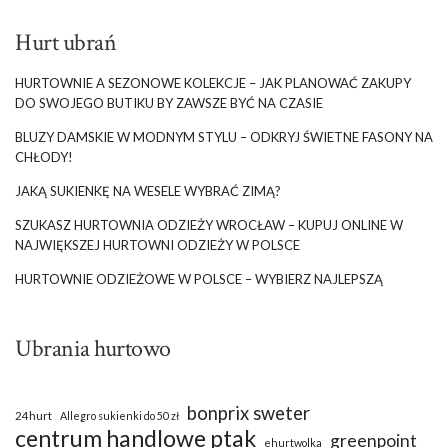
Hurt ubrań
Zapewnij klientkom kultowy rodzaj
spodni na wiosnę!
HURTOWNIE A SEZONOWE KOLEKCJE – JAK PLANOWAĆ ZAKUPY
DO SWOJEGO BUTIKU BY ZAWSZE BYĆ NA CZASIE
Dzisiaj nikomu nie trzeba specjalnie opisywać dżinsów, ponieważ
BLUZY DAMSKIE W MODNYM STYLU – ODKRYJ ŚWIETNE FASONY NA
ten kultowy fason znają już chyba wszyscy na całym świecie.
CHŁODY!
Odkąd jeansowe spodnie po raz pierwszy pojawiły się w
codziennej modzie, odtąd już nic nie było takie samo! Fason
JAKĄ SUKIENKĘ NA WESELE WYBRAĆ ZIMĄ?
totalnie zdominował kategorię spodni wspinając się na sam
SZUKASZ HURTOWNIA ODZIEŻY WROCŁAW – KUPUJ ONLINE W
szczyt modowej drabiny. Dzisiaj nosimy je prawie wszyscy, ale to
NAJWIĘKSZEJ HURTOWNI ODZIEŻY W POLSCE
właśnie panie mogą wybierać spośród najmodniejszych …
HURTOWNIE ODZIEŻOWE W POLSCE – WYBIERZ NAJLEPSZĄ
Ubrania hurtowo
bonprix sweter
24hurt
Allegro sukienki do 50 zł
centrum handlowe ptak
greenpoint
ehurtwolka