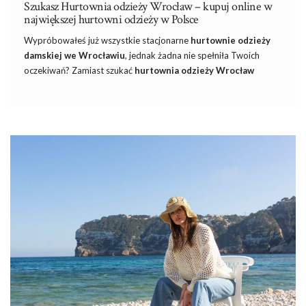
Szukasz Hurtownia odzieży Wrocław – kupuj online w
największej hurtowni odzieży w Polsce
Wypróbowałeś już wszystkie stacjonarne
hurtownie odzieży
damskiej we Wrocławiu
, jednak żadna nie spełniła Twoich
oczekiwań? Zamiast szukać
hurtownia odzieży Wrocław
Zapraszamy do
największa hurtownia odzieży
Factoryprice.eu, gdzie czeka na Was ogromny wybór modnej
odzieży oraz stylowej galanterii. Posiadamy w ofercie tysiące
produktów, które na pewno wpiszą się w gusta Waszych
klientów. Nasza hurtownia jest największym importerem modnej
odzieży i nie tylko, dlatego sprawdź aktualną ofertę już teraz.
Alternatywa dla Hurtownia odzieży
Wrocław – kupuj online w Factoryprce.eu
Asortyment hurtowni Factoryprice cechuje dbałość o szczegóły,
wysoka jakość wykonania, ogromny wybór wzorów i kolorów
oraz zgodność z najgorętszymi światowymi trendami.
Factoryprice.eu to internetowa
hurtownia odzieży która
wysyła zamówienia również
…