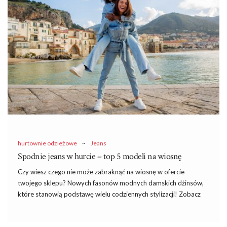
Rynek odzieżowy w Polsce rozwija się bardzo prężnie, aby
sprostać współczesnemu zapotrzebowaniu na odzież. Ubrania
zawsze będą potrzebne, zatem nic dziwnego, że hurtownia
odzieży to bardzo popularny rodzaj działalności biznesowej w
naszym kraju. Każdy handlarz odzieżą potrzebuje w swej pracy
regularnych dostaw towaru, dlatego naturalnie poszukuje dobrej
i możliwie najtańszej hurtowni ubrań.
Hurtownie
…
hurtownie odzieżowe
~
Jeans
Spodnie jeans w hurcie – top 5 modeli na wiosnę
Czy wiesz czego nie może zabraknąć na wiosnę w ofercie
twojego sklepu? Nowych fasonów modnych damskich dżinsów,
które stanowią podstawę wielu codziennych stylizacji! Zobacz
jakie
spodnie jeans w hurcie
warto zamówić do asortymentu i
jakimi fasonami najlepiej go podkręcić.