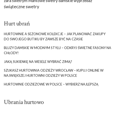
zara swetrym Markowe swetry damskie wyprzedaż
świąteczne swetry
Hurt ubrań
HURTOWNIE A SEZONOWE KOLEKCJE – JAK PLANOWAĆ ZAKUPY
DO SWOJEGO BUTIKU BY ZAWSZE BYĆ NA CZASIE
BLUZY DAMSKIE W MODNYM STYLU – ODKRYJ ŚWIETNE FASONY NA
CHŁODY!
JAKĄ SUKIENKĘ NA WESELE WYBRAĆ ZIMĄ?
SZUKASZ HURTOWNIA ODZIEŻY WROCŁAW – KUPUJ ONLINE W
NAJWIĘKSZEJ HURTOWNI ODZIEŻY W POLSCE
HURTOWNIE ODZIEŻOWE W POLSCE – WYBIERZ NAJLEPSZĄ
Ubrania hurtowo