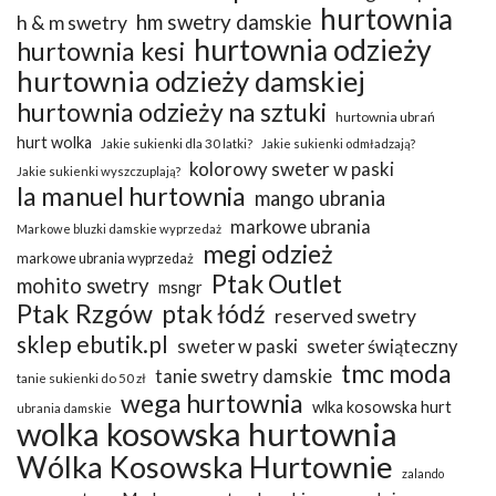
hurtownia
hm swetry damskie
h & m swetry
hurtownia odzieży
hurtownia kesi
hurtownia odzieży damskiej
hurtownia odzieży na sztuki
hurtownia ubrań
hurt wolka
Jakie sukienki dla 30 latki?
Jakie sukienki odmładzają?
kolorowy sweter w paski
Jakie sukienki wyszczuplają?
la manuel hurtownia
mango ubrania
markowe ubrania
Markowe bluzki damskie wyprzedaż
megi odzież
markowe ubrania wyprzedaż
Ptak Outlet
mohito swetry
msngr
Ptak Rzgów
ptak łódź
reserved swetry
sklep ebutik.pl
sweter w paski
sweter świąteczny
tmc moda
tanie swetry damskie
tanie sukienki do 50 zł
wega hurtownia
wlka kosowska hurt
ubrania damskie
wolka kosowska hurtownia
Wólka Kosowska Hurtownie
zalando