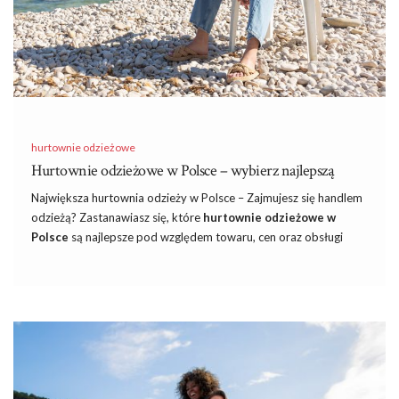
hurtownie odzieżowe
Hurtownie odzieżowe w Polsce – wybierz najlepszą
Największa hurtownia odzieży w Polsce – Zajmujesz się handlem
odzieżą? Zastanawiasz się, które
hurtownie odzieżowe w
Polsce
są najlepsze pod względem towaru, cen oraz obsługi
klienta? W takim razie zapraszamy do lektury naszego
dzisiejszego tekstu, w którym pomożemy Ci wybrać najlepszą
polską hurtownię odzieży!
Stacjonarne czy internetowe – które
hurtownie odzieżowe w Polsce wybrać?