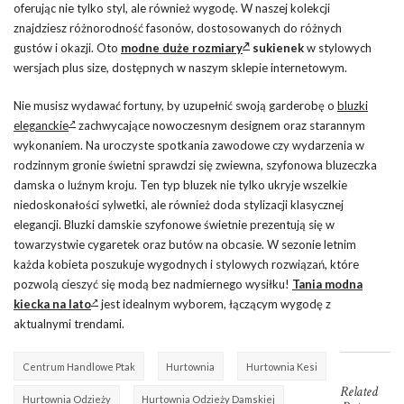
oferując nie tylko styl, ale również wygodę. W naszej kolekcji
znajdziesz różnorodność fasonów, dostosowanych do różnych
gustów i okazji. Oto
modne duże rozmiary
sukienek
w stylowych
wersjach plus size, dostępnych w naszym sklepie internetowym.
Nie musisz wydawać fortuny, by uzupełnić swoją garderobę o
bluzki
eleganckie
zachwycające nowoczesnym designem oraz starannym
wykonaniem. Na uroczyste spotkania zawodowe czy wydarzenia w
rodzinnym gronie świetni sprawdzi się zwiewna, szyfonowa bluzeczka
damska o luźnym kroju. Ten typ bluzek nie tylko ukryje wszelkie
niedoskonałości sylwetki, ale również doda stylizacji klasycznej
elegancji. Bluzki damskie szyfonowe świetnie prezentują się w
towarzystwie cygaretek oraz butów na obcasie. W sezonie letnim
każda kobieta poszukuje wygodnych i stylowych rozwiązań, które
pozwolą cieszyć się modą bez nadmiernego wysiłku!
Tania modna
kiecka na lato
jest idealnym wyborem, łączącym wygodę z
aktualnymi trendami.
Centrum Handlowe Ptak
Hurtownia
Hurtownia Kesi
Related
Hurtownia Odzieży
Hurtownia Odzieży Damskiej