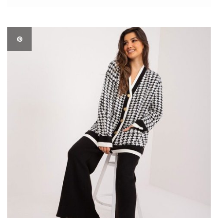
opcjami, kupowanie ubrań hurtowo stało się prostsze i bardziej
efektywne niż kiedykolwiek wcześniej. Przedstawiamy […]