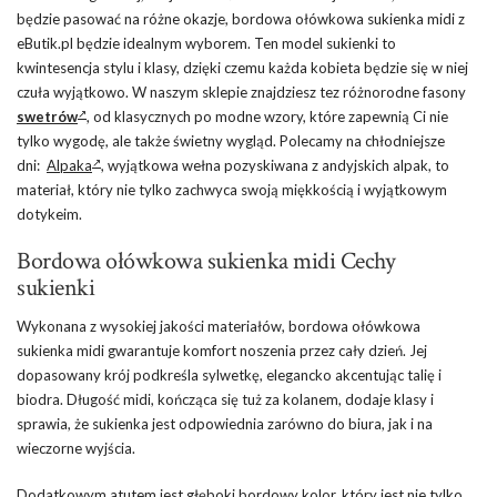
będzie pasować na różne okazje, bordowa ołówkowa sukienka midi z
eButik.pl będzie idealnym wyborem. Ten model sukienki to
kwintesencja stylu i klasy, dzięki czemu każda kobieta będzie się w niej
czuła wyjątkowo. W naszym sklepie znajdziesz tez różnorodne fasony
swetrów
, od klasycznych po modne wzory, które zapewnią Ci nie
tylko wygodę, ale także świetny wygląd. Polecamy na chłodniejsze
dni:
Alpaka
, wyjątkowa wełna pozyskiwana z andyjskich alpak, to
materiał, który nie tylko zachwyca swoją miękkością i wyjątkowym
dotykeim.
Bordowa ołówkowa sukienka midi Cechy
sukienki
Wykonana z wysokiej jakości materiałów, bordowa ołówkowa
sukienka midi gwarantuje komfort noszenia przez cały dzień. Jej
dopasowany krój podkreśla sylwetkę, elegancko akcentując talię i
biodra. Długość midi, kończąca się tuż za kolanem, dodaje klasy i
sprawia, że sukienka jest odpowiednia zarówno do biura, jak i na
wieczorne wyjścia.
Dodatkowym atutem jest głęboki bordowy kolor, który jest nie tylko