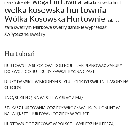
wega hurtownia
wlka kosowska hurt
ubrania damskie
wolka kosowska hurtownia
Wólka Kosowska Hurtownie
zalando
zara swetrym Markowe swetry damskie wyprzedaż
świąteczne swetry
Hurt ubrań
HURTOWNIE A SEZONOWE KOLEKCJE – JAK PLANOWAĆ ZAKUPY
DO SWOJEGO BUTIKU BY ZAWSZE BYĆ NA CZASIE
BLUZY DAMSKIE W MODNYM STYLU – ODKRYJ ŚWIETNE FASONY NA
CHŁODY!
JAKĄ SUKIENKĘ NA WESELE WYBRAĆ ZIMĄ?
SZUKASZ HURTOWNIA ODZIEŻY WROCŁAW – KUPUJ ONLINE W
NAJWIĘKSZEJ HURTOWNI ODZIEŻY W POLSCE
HURTOWNIE ODZIEŻOWE W POLSCE – WYBIERZ NAJLEPSZĄ