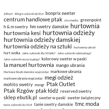
bonprix sweter
24hurt
Allegro sukienki do 50 zł
centrum handlowe ptak
greenpoint
ehurtwolka
hurtownia
hm swetry damskie
h & m swetry
hurtownia odzieży
hurtownia kesi
hurtownia odzieży damskiej
hurtownia odzieży na sztuki
hurtownia ubrań
hurt wolka
Jakie sukienki dla 30 latki?
Jakie sukienki odmładzają?
kolorowy sweter w paski
Jakie sukienki wyszczuplają?
la manuel hurtownia
mango ubrania
markowe ubrania
Markowe bluzki damskie wyprzedaż
megi odzież
markowe ubrania wyprzedaż
Ptak Outlet
mohito swetry
msngr
Ptak Rzgów
ptak łódź
reserved swetry
sklep ebutik.pl
sweter w paski
sweter świąteczny
tmc moda
tanie swetry damskie
tanie sukienki do 50 zł