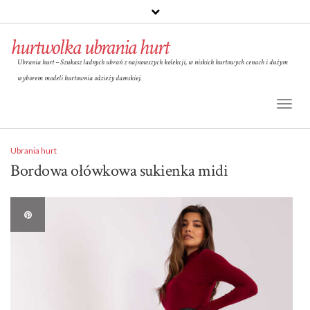
hurtwolka ubrania hurt
Ubrania hurt – Szukasz ładnych ubrań z najnowszych kolekcji, w niskich hurtowych cenach i dużym
wyborem modeli hurtownia odzieży damskiej.
Toggl
Naviga
Ubrania hurt
Bordowa ołówkowa sukienka midi