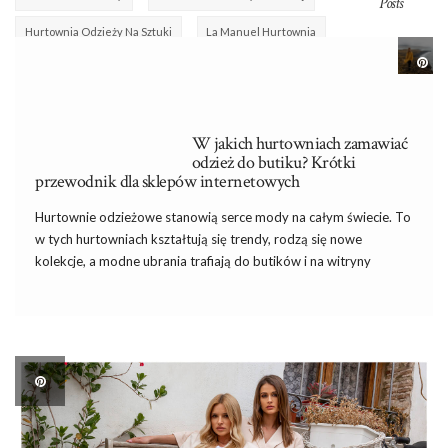
Posts
Hurtownia Odzieży Na Sztuki
La Manuel Hurtownia
Megi Odzież
Ptak Łódź
Ptak Outlet
Ptak Rzgów
Tmc Moda
Wega Hurtownia
Wolka Kosowska Hurtownia
W jakich hurtowniach zamawiać
Wólka Kosowska Hurtownie
odzież do butiku? Krótki
przewodnik dla sklepów internetowych
Hurtownie odzieżowe stanowią serce mody na całym świecie. To
w tych hurtowniach kształtują się trendy, rodzą się nowe
kolekcje, a modne ubrania trafiają do butików i na witryny
sklepowe. Dla właścicieli butików, którzy dbają o indywidualny
charakter swojego sklepu, wybór odpowiedniej hurtowni
odzieżowej to kluczowy […]