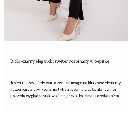
Biało-czarny elegancki sweter rozpinany w pepitkę
Jesień to czas, kiedy warto zwrócić uwagę na kluczowe elementy
naszej garderoby, które nie tylko zapewnią ciepło, ale również
pozwolą wyglądać stylowo i elegancko. Idealnym rozwiązaniem
może być biało-czarny elegancki sweter rozpinany w pepitkę,
który łączy w sobie klasyczne piękno i funkcjonalność.
Wykonany z wysokiej […]