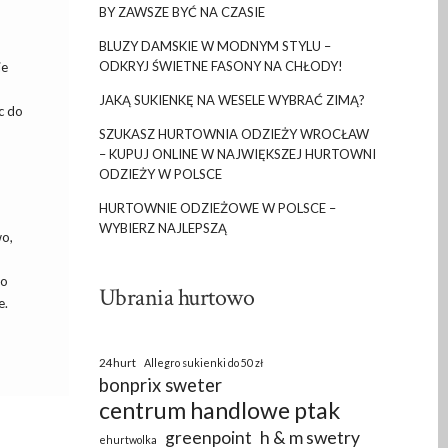
BY ZAWSZE BYĆ NA CZASIE
BLUZY DAMSKIE W MODNYM STYLU –
ODKRYJ ŚWIETNE FASONY NA CHŁODY!
ie
JAKĄ SUKIENKĘ NA WESELE WYBRAĆ ZIMĄ?
c do
SZUKASZ HURTOWNIA ODZIEŻY WROCŁAW
– KUPUJ ONLINE W NAJWIĘKSZEJ HURTOWNI
ODZIEŻY W POLSCE
HURTOWNIE ODZIEŻOWE W POLSCE –
WYBIERZ NAJLEPSZĄ
wo,
zo
Ubrania hurtowo
e.
24hurt
Allegro sukienki do 50 zł
bonprix sweter
centrum handlowe ptak
greenpoint
h & m swetry
ehurtwolka