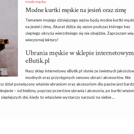
moda męska
Modne kurtki męskie na jesień oraz zimę
Tematem mojego dzisiejszego wpisu będą modne kurtki męsk
na jesień i zimę. Akurat zbliża się sezon podczas którego bez
ciepłego okrycia wierzchniego się nie obejdzie. Zapraszam wię
wieczornej lektury!
Ubrania męskie w sklepie internetowym
eButik.pl
Nasz
sklep
internetowy eButik.pl słynie ze świetnych jakościo
modnych oraz przystępnych cenowo ubrań i akcesoriów. Nie
Nasz dział poświęcony właśnie ubraniom oraz akcesoriom dla panów jest bard
ujecie – od bielizny, poprzez przeróżne ubrania i akcesoria, po kurtki właśni
ieplejszych dni, kiedy to właściwie wystarczy narzucić na siebie …