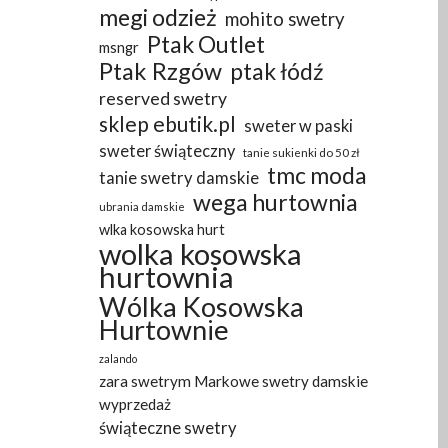
megi odzież
mohito swetry
Ptak Outlet
msngr
Ptak Rzgów
ptak łódź
reserved swetry
sklep ebutik.pl
sweter w paski
sweter świąteczny
tanie sukienki do 50 zł
tmc moda
tanie swetry damskie
wega hurtownia
ubrania damskie
wlka kosowska hurt
wolka kosowska
hurtownia
Wólka Kosowska
Hurtownie
zalando
zara swetrym Markowe swetry damskie
wyprzedaż
świąteczne swetry