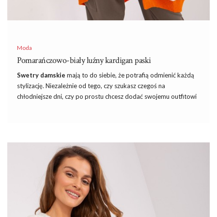
Moda
Pomarańczowo-biały luźny kardigan paski
Swetry damskie
mają to do siebie, że potrafią odmienić każdą
stylizację. Niezależnie od tego, czy szukasz czegoś na
chłodniejsze dni, czy po prostu chcesz dodać swojemu outfitowi
odrobinę elegancji, idealnie dopasowany sweter jest kluczowy.
Dlatego właśnie
swetry damskie
z naszej oferty, jak
pomarańczowo-biały luźny kardigan w paski, cieszą się taką
popularnością.
W sklepie internetowym eButik.pl spełniają się Wasze
najpiękniejsze sny – tanie i modne
sukienki na różne okazje
.
Takie
sukienki
, które kosztują raptem kilkadziesiąt złotych, a
nawet jeśli kupisz trzy sztuki, to zmieścisz się w 100 PLN. A jak
kupisz trochę więcej, to zdobędziesz dodatkowo darmową
wysyłkę! Nie oszukujmy się
modna kiecka sukienka
w