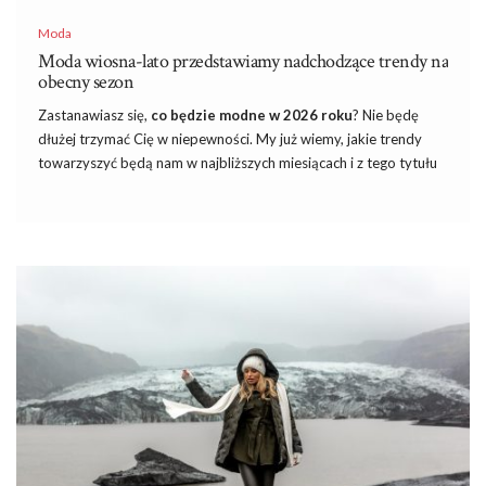
Moda
Moda wiosna-lato przedstawiamy nadchodzące trendy na
obecny sezon
Zastanawiasz się,
co będzie modne w 2026 roku
? Nie będę
dłużej trzymać Cię w niepewności. My już wiemy, jakie trendy
towarzyszyć będą nam w najbliższych miesiącach i z tego tytułu
przygotowałam szczegółowy opis, który wszystko Ci wyłoży.
Moda wiosna-lato
zapowiada się być jednym z najbardziej
owocowych, kolorowych, żywiołowych i fantazyjnych sezonów,
jaki kiedykolwiek mieliśmy szansę przeżyć. Mam nadzieję, że
jesteś na to gotowa, bo dużo się dzieje. Zapraszam!
Najmodniejsze kolory na wiosnę – co
będze mdne w 2026 roku?
Chyba każda kobieta bardziej lub mniej przywiązana jest do
konkretnych odcieni. Jedne stawiają na total look w kolorze
czarnym, inne wybierają beże, brązy i pomarańcze, a jeszcze inne
…