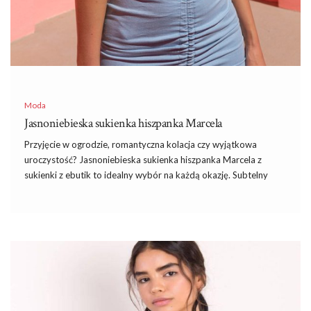
Moda
Jasnoniebieska sukienka hiszpanka Marcela
Przyjęcie w ogrodzie, romantyczna kolacja czy wyjątkowa
uroczystość? Jasnoniebieska sukienka hiszpanka Marcela z
sukienki z ebutik to idealny wybór na każdą okazję. Subtelny
odcień błękitu kojarzy się z wiosennym niebem i dodaje uroku
każdej stylizacji. Hiszpanski krój, odkrywający ramiona, podkreśli
Twoją kobiecość i doda pewności siebie.
Marcela to nie tylko zachwycający design. Sukienka została
wykonana z wysokiej jakości materiałów, które zapewniają
komfort noszenia przez cały dzień. Elastyczna tkanina doskonale
dopasowuje się do sylwetki, jednocześnie umożliwiając swobodę
ruchów. Ta kreacja jest idealnym połączeniem mody i