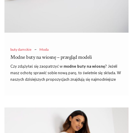
buty damskie
~
Moda
Modne buty na wiosnę – przegląd modeli
Czy zdążyłaś się zaopatrzyć w
modne
buty na wiosnę
? Jeżeli
masz ochotę sprawić sobie nową parę, to świetnie się składa. W
naszych dzisiejszych propozycjach znajdują się najmodniejsze
modele butów damskich na wiosnę, które z pewnością sprawdzą
się również latem. Co najważniejsze, większość z nich możesz
kupić w bardzo niskiej kwocie, bo już za czterdzieści, trzydzieści
czy nawet dwadzieścia złotych! Największe wyprzedaże w
sklepach stacjonarnych oraz internetowych, również w eButik.pl,
trwają właśnie teraz, dlatego warto skorzystać z okazji – co Ty
na to? Sprawdźmy zatem, co absolutnie nie może umknąć Twojej
uwadze.