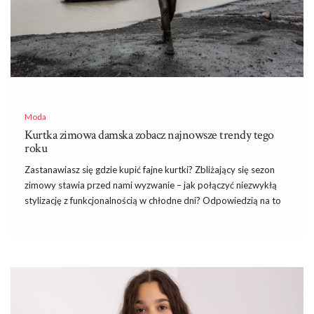
Moda
Kurtka zimowa damska zobacz najnowsze trendy tego
roku
Zastanawiasz się gdzie kupić fajne kurtki? Zbliżający się sezon
zimowy stawia przed nami wyzwanie – jak połączyć niezwykłą
stylizację z funkcjonalnością w chłodne dni? Odpowiedzią na to
pytanie są
Kurtki Wielofunkcyjne
– niezastąpiona
kurtka
zimowa damska
. To nie tylko bariera przed mrozem, ale także
kluczowy element codziennej garderoby, który podkreśla nasz
indywidualny styl. W naszym tekście przyjrzymy się
różnorodności fasonów, materiałów i detali, które sprawiają, że
kurtki zimowe nie tylko chronią przed zimnem, ale również
stanowią modny akcent w sezonie niskich temperatur.