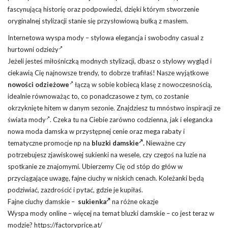
fascynującą historię oraz podpowiedzi, dzięki którym stworzenie
oryginalnej stylizacji stanie się przysłowiową bułką z masłem.
Internetowa wyspa mody – stylowa elegancja i swobodny casual z
hurtowni odzieży
Jeżeli jesteś miłośniczką modnych stylizacji, dbasz o stylowy wygląd i
ciekawią Cię najnowsze trendy, to dobrze trafiłaś! Nasze wyjątkowe
nowości odzieżowe
łączą w sobie kobiecą klasę z nowoczesnością,
idealnie równoważąc to, co ponadczasowe z tym, co zostanie
okrzyknięte hitem w danym sezonie. Znajdziesz tu
mnóstwo inspiracji ze
świata mody
. Czeka tu na Ciebie zarówno codzienna, jak i elegancka
nowa moda damska w przystępnej cenie oraz mega rabaty i
tematyczne promocje np na
bluzki damskie
.
Nieważne czy
potrzebujesz zjawiskowej sukienki na wesele, czy czegoś na luzie na
spotkanie ze znajomymi. Ubierzemy Cię od stóp do głów w
przyciągające uwagę, fajne ciuchy w niskich cenach. Koleżanki będą
podziwiać, zazdrościć i pytać, gdzie je kupiłaś.
Fajne ciuchy damskie –
sukienka
na różne okazje
Wyspa mody online – więcej na temat bluzki damskie – co jest teraz w
modzie? https://factoryprice.at/