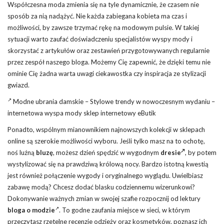
Współczesna moda zmienia się na tyle dynamicznie, że czasem nie
sposób za nią nadążyć. Nie każda zabiegana kobieta ma czas i
możliwości, by zawsze trzymać rękę na modowym pulsie. W takiej
sytuacji warto zaufać doświadczeniu specjalistów wyspy mody i
skorzystać z artykułów oraz zestawień przygotowywanych regularnie
przez zespół naszego bloga. Możemy Cię zapewnić, że dzięki temu nie
ominie Cię żadna warta uwagi ciekawostka czy inspiracja ze stylizacji
gwiazd.
Modne ubrania damskie – Stylowe trendy w nowoczesnym wydaniu –
internetowa wyspa mody sklep internetowy eButik
Ponadto, wspólnym mianownikiem najnowszych kolekcji w sklepach
online są szerokie możliwości wyboru. Jeśli tylko masz na to ochotę,
noś luźną
bluzę
, możesz dzień spędzić w wygodnym
dresie
, by potem
wystylizować się na prawdziwą królową nocy. Bardzo istotną kwestią
jest również połączenie wygody i oryginalnego wyglądu. Uwielbiasz
zabawę modą? Chcesz dodać blasku codziennemu wizerunkowi?
Dokonywanie ważnych zmian w swojej szafie rozpocznij od lektury
bloga o modzie
. To godne zaufania miejsce w sieci, w którym
przeczytasz rzetelne recenzje odzieży oraz kosmetyków, poznasz ich