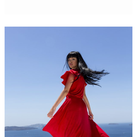
stylizacje możemy tworzyć także z ubrań dostępnych w
popularnych sieciówkach. W końcu kluczem do sukcesu jest
umiejętne komponowanie zestawów, które będą łączyły
najnowsze trendy z naszym indywidualnym stylem. W tym
artykule pokażemy, jak stworzyć look inspirowany estetyką
Shien, korzystając z oferty znanych sieciówek i sklepów z
odzieżą.
Shien inspo: Jak tworzyć modne stylizacje
z ubraniami z sieciówek i popularnych
sklepów internetowych?
1. Gdzie szukać ubrań w stylu Shien?
Styl inspirowany Shien można bez trudu odtworzyć, odwiedzając
ulubione sieciówki, takie jak:
Polski
sklep
…