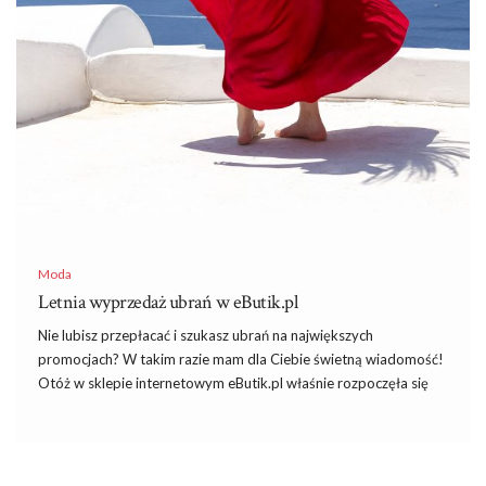
Moda
Letnia wyprzedaż ubrań w eButik.pl
Nie lubisz przepłacać i szukasz ubrań na największych
promocjach? W takim razie mam dla Ciebie świetną wiadomość!
Otóż w sklepie internetowym eButik.pl właśnie rozpoczęła się
letnia wyprzedaż ubrań
, które możesz kupić za grosze! Tak,
dobrze czytasz! Już teraz stylowe i odpowiadające trendom
modowych ubrania na lato dla kobiet, mężczyzn i dzieci
dostępne są w ofercie sklepu eButik.pl. Jestem przekonana, że