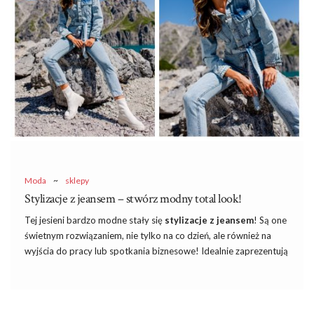
zupełnie nie wiadomo, co na siebie włożyć! Niby masz ulubioną
bluzkę, ale jak ją odpowiednio połączyć ze spodniami czy
spódnicą? Jak zrobić tak, żeby było dobrze? Mamy dla Ciebie
idealną poradę. Kombinezony damskie są rozwiązaniem
Twojego problemu, ponieważ, stawiając na nie, jesteś ubrana od
stóp …
Moda
~
sklepy
Stylizacje z jeansem – stwórz modny total look!
Tej jesieni bardzo modne stały się
stylizacje z jeansem
! Są one
świetnym rozwiązaniem, nie tylko na co dzień, ale również na
wyjścia do pracy lub spotkania biznesowe! Idealnie zaprezentują
się na każdej kobiecie bez wyjątku! Z łatwością dopełnisz je
innymi elementami garderoby! Chcesz dowiedzieć się, jak
tworzyć jeansowe stylizacje, aby wyglądać modnie i kobieco? W
takim razie przeczytaj nasz artykuł!