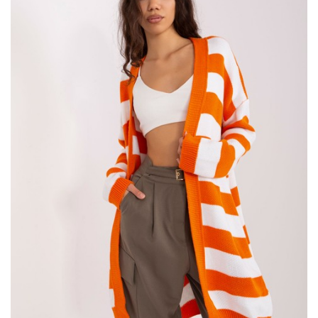
Przygotujmy się wspólnie na zimowe dni z odpowiednią
dawką
stylu
z polecanego przez klientki
sklepu z ubraniami
eButik.pl
!
Modna
kurtka zimowa damska z
…