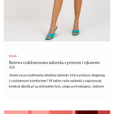
Moda
Beżowa rozkloszowana sukienka z printem i rękawem
3/4
Jesteś na poszukiwaniu idealnej sukienki, która połączy elegancję
z codziennym komfortem? W takim razie sukienki z najnowszej
kolekcji eButik.pl są dokładnie tym, czego potrzebujesz. Jednym
z najciekawszych modeli jest beżowa rozkloszowana sukienka z
printem i rękawem 3/4 i rękawem 3/4, która jest zarówno
stylowa, jak i uniwersalna, idealna na różnorodne okazje.