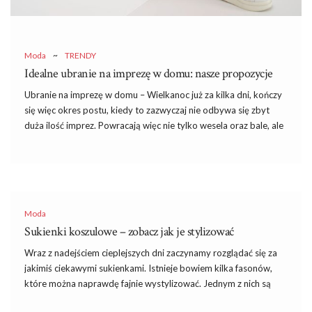
Moda
~
TRENDY
Idealne ubranie na imprezę w domu: nasze propozycje
Ubranie na imprezę w domu – Wielkanoc już za kilka dni, kończy
się więc okres postu, kiedy to zazwyczaj nie odbywa się zbyt
duża ilość imprez. Powracają więc nie tylko wesela oraz bale, ale
także domówki. Jak ubrać się na taką imprezę? Nasze stylistki
wiedzą coś na ten temat.
Ubranie na imprezę w domu – jakie
powinno być?
Moda
Domówka to najpopularniejszy chyba rodzaj imprezy. Z całą
Sukienki koszulowe – zobacz jak je stylizować
pewnością to na imprezy domowe chodzimy najczęściej. W
Wraz z nadejściem cieplejszych dni zaczynamy rozglądać się za
końcu wesela czy bale nie zdarzają się na ogół częściej niż kilka
jakimiś ciekawymi sukienkami. Istnieje bowiem kilka fasonów,
razy do roku, a na organizowane w domu urodziny, imieniny czy
które można naprawdę fajnie wystylizować. Jednym z nich są
imprezy bez większej okazji zapraszani jesteśmy zazwyczaj
sukienki koszulowe, o których mamy ochotę powiedzieć Wam
częściej. Przecież nawet kilkuosobowe …