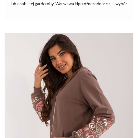
lub osobistej garderoby. Warszawa kipi różnorodnością, a wybór
odpowiedniej hurtowni to klucz do dostępu do najświeższych
trendów i wysokiej jakości produktów. Bez względu na to, czy
jesteś właścicielem sklepu odzieżowego, czy poszukujesz
unikatowych kreacji na swoją szafę, warto bliżej przyjrzeć się
opcjom, które miasto ma do zaoferowania. Oto przewodnik,
który wskaże, jaka
hurtownia ubrań Warszawa
jest najlepsza.
Koniecznie czytaj dalej!
Najlepsze warunki współpracy z
hurtownią
Jeśli chcesz wiedzieć, która
hurtownia odzieży
, warto
przyjrzeć się przede wszystkim warunkom współpracy, które
oferuje. W dobie rosnącego zarówno zapotrzebowania, jak i firm
oferujących ubrania w ilości
…