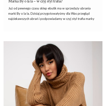
Marka By o la la – w czyj styl trafia?
Już od pewnego czasu
sklep
ebutik ma w sprzedaży ubrania
marki By o la la. Dzisiaj przygotowałyśmy dla Was przegląd
najciekawszych ubrań i podpowiadamy w czyj styl trafia marky
By o la la.
Marka By o la la
By o la la jest znaną marką na rynku odzieżowym, na ich
ubrania
z chęcią stawiają kobiety w różnym wieku. W kolekcji marki
znajdziecie sukienki, spódnice, spodnie materiałowe, jeansy,
bluzki, koszule, kardigany, narzutki oraz komplety ubrań.
Marka
By o la la
wie, że kobiety uwielbiają komponować
stylizacje
w
różnych stylach. Ich niektóre produkty są eleganckie, inne
utrzymane w stylu sportowym czy nawiązujące do modnych
tendencji.
Ubrania By o la la
…