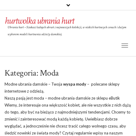
hurtwolka ubrania hurt
Ubrania hurt – Szukasz ładnych ubrań z najnowszych kolekcji, w niskich hurtowych cenach i dużym
wyborem modeli hurtownia odzieży damskiej.
Toggl
Naviga
Kategoria:
Moda
Modne ubrania damskie – Twoja
wyspa mody
– polecane sklepy
internetowe z odzieżą.
Naszą pasją jest moda – modne ubrania damskie ze sklepu eButik
Wiemy, że interesuje ona większość kobiet, ale nie wszystkie z nich dążą
do tego, aby być na bieżąco z najmodniejszymi tendencjami. Chcemy to
zmienić i zainteresować modą każdą kobietę. Uwielbiasz dobrze
wyglądać, a jednocześnie nie chcesz tracić całego wolnego czasu, aby
śledzić nowinki ze świata mody? Czytaj regularnie wpisy na naszym