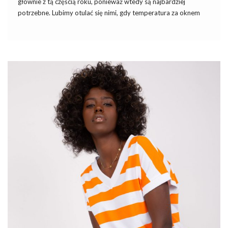
głównie z tą częścią roku, ponieważ wtedy są najbardziej
potrzebne. Lubimy otulać się nimi, gdy temperatura za oknem
zaczyna dawać nam się we znaki. Miłe w dotyku materiały, z
których obecnie są wykonywane, sprawiają, że czujemy duży
komfort i przyjemne ciepło. Przedstawiamy Wam
https://goo.gl/tvrQZf
, jakie warto mieć tego roku w swojej
kolekcji. Pasują one dla większości kobiecych sylwetek i są
bardzo wygodne.
Modne swetry damskie klasyczne
Najczęściej spotykanym fasonem swetra jest oczywiście
klasyczny, wkładany przez głowę, z okrągłym lub trójkątnym
dekoltem w serek
. Po fali obszernych swetrów oversize, która
przetoczyła się w modzie damskiej w zeszłym sezonie, kobiety …