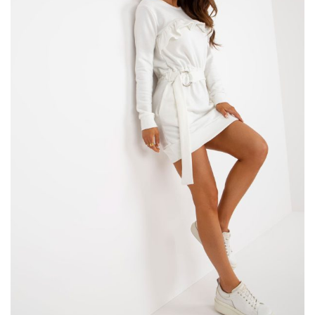
Buty na wiosnę – espadryle damskie –
must have!
Zdecydowanie numerem jeden są
espadryle damskie
, …