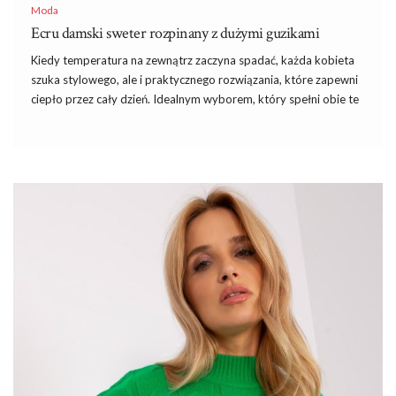
Moda
Ecru damski sweter rozpinany z dużymi guzikami
Kiedy temperatura na zewnątrz zaczyna spadać, każda kobieta
szuka stylowego, ale i praktycznego rozwiązania, które zapewni
ciepło przez cały dzień. Idealnym wyborem, który spełni obie te
funkcje, jest swetry damskie znalezione na ebutik.pl. Wyjątkowy
model, jakim jest ecru damski sweter rozpinany z dużymi
guzikami, świetnie sprawdzi się w wielu jesiennych i zimowych
stylizacjach.
Szczegóły takie jak hafty, koronki, marszczenia czy ozdobne
aplikacje mogą dodać
sukienkom
elegancji i uroku. Pamiętaj
jednak, żeby nie przesadzić z ilością ozdób, aby nie przyćmić
naturalnego piękna Twojego i Twojej sukienki. Eleganckie
damskie sukienki ze sklepu online często posiadają nowoczesne
detale, takie jak koronki, marszczenia czy eleganckie zdobienia,
które dodają im wyjątkowego charakteru i …