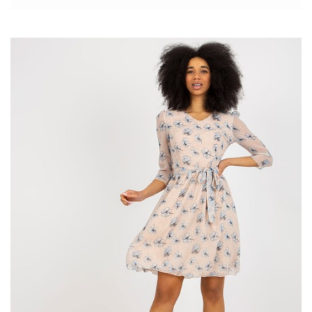
dziś nieco więcej. Takie sukienki mają najczęściej kołnierzyk,
rękawy z mankietami, które można podwinąć oraz zapięcie na
guziki. Wyglądają jak długie koszule, znane są także pod nazwą
szmizjerki
. Zobaczcie jak nosić sukienki koszulowe, aby
zaskoczyć wszystkich nietuzinkowym wyglądem.
Sukienki koszulowe w paski
Przypominamy, że
paski
będą jednym z najgorętszych trendów
tego sezonu. I to w każdej postaci: pionowe, poprzeczne, wąskie
czy szerokie. To zatem idealna okazja, aby połączyć ze sobą te
dwa światy – …