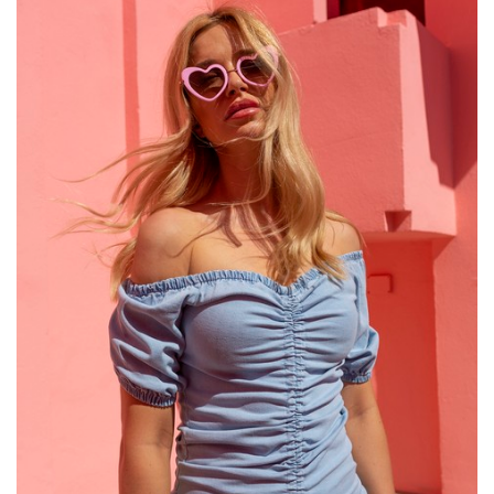
Beżowa rozkloszowana sukienka z
printem i rękawem 3/4
Ten wyjątkowy model sukienki charakteryzuje się nie tylko
atrakcyjnym designem, ale także wysokiej jakości materiałem,
który zapewnia nie tylko doskonały wygląd, ale i wygodę przez
cały dzień. Subtelny print dodaje sukience charakteru, a
rozkloszowany krój sprawia, że jest ona odpowiednia dla
różnych typów sylwetek, podkreślając atuty każdej z nich.…