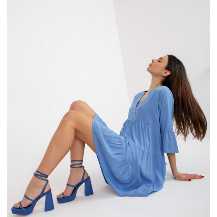
każda lub każdy z Was znajdzie tu coś specjalnego dla siebie. My
uwielbiamy zaskakiwać naszych klientów, a tym razem z
pewnością się nam to uda. Stylowe koszulki, sukienki, spódniczki
czy szorty lub spodnie czekają na Ciebie w specjalnej ofercie
wyprzedażowej. Jeżeli jesteś ciekawa na co szczególnie warto …