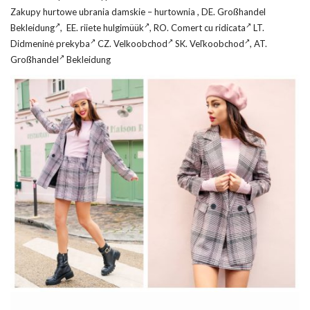
Zakupy hurtowe ubrania damskie – hurtownia , DE.
Großhandel
Bekleidung
, EE.
riiete hulgimüük
, RO.
Comert cu ridicata
LT.
Didmeninė prekyba
CZ.
Velkoobchod
SK.
Veľkoobchod
, AT.
Großhandel
Bekleidung