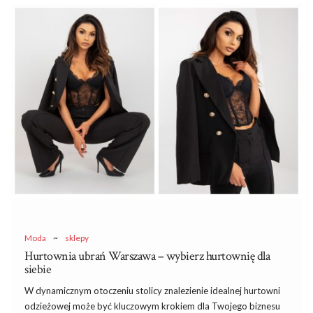
Co to znaczy total look?
Od dłuższego czasu zastanawiasz się co to znaczy total look?
Jest to nic innego, jak stylizacja złożona z ubrań o tym samym
kolorze lub materiale. W tym przypadku rozpatrzymy
modne
stylizacje z jeansu
, aczkolwiek w modzie możemy również
znaleźć outfity ułożone
…
Moda
~
sklepy
Hurtownia ubrań Warszawa – wybierz hurtownię dla
siebie
W dynamicznym otoczeniu stolicy znalezienie idealnej hurtowni
odzieżowej może być kluczowym krokiem dla Twojego biznesu