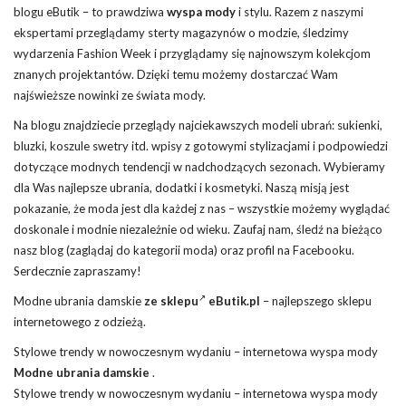
blogu eButik – to prawdziwa
wyspa mody
i stylu. Razem z naszymi
ekspertami przeglądamy sterty magazynów o modzie, śledzimy
wydarzenia Fashion Week i przyglądamy się najnowszym kolekcjom
znanych projektantów. Dzięki temu możemy dostarczać Wam
najświeższe nowinki ze świata mody.
Na blogu znajdziecie przeglądy najciekawszych modeli ubrań: sukienki,
bluzki, koszule swetry itd. wpisy z gotowymi stylizacjami i podpowiedzi
dotyczące modnych tendencji w nadchodzących sezonach. Wybieramy
dla Was najlepsze ubrania, dodatki i kosmetyki. Naszą misją jest
pokazanie, że moda jest dla każdej z nas – wszystkie możemy wyglądać
doskonale i modnie niezależnie od wieku. Zaufaj nam, śledź na bieżąco
nasz blog (zaglądaj do kategorii moda) oraz profil na Facebooku.
Serdecznie zapraszamy!
Modne ubrania damskie
ze sklepu
eButik.pl
– najlepszego sklepu
internetowego z odzieżą.
Stylowe trendy w nowoczesnym wydaniu – internetowa wyspa mody
Modne ubrania damskie
.
Stylowe trendy w nowoczesnym wydaniu – internetowa wyspa mody