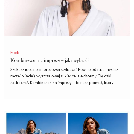
funkcjonalności.
Dlaczego warto wybrać sukienkę
hiszpanską Marcela?
Wybór sukienki hiszpańskiej to zawsze dobry pomysł, gdy
chcesz wyglądać stylowo, ale z klasą. Jasnoniebieska sukienka
Marcela …
Moda
Kombinezon na imprezy – jaki wybrać?
Szukasz idealnej imprezowej stylizacji? Pewnie od razu myślisz
raczej o jakiejś wystrzałowej sukience, ale chcemy Cię dziś
zaskoczyć. Kombinezon na imprezy – to nasz pomysł, który
zdecydowanie jest warty wypróbowania. Zapraszamy do lektury
naszego najnowszego wpisu.
Kombinezony damskie mają w sobie to
coś
Na pewno znasz to uczucie, kiedy chcesz się modnie ubrać i
spędzasz długi czas przed otwartą szafą. Mnóstwo ciuchów, a