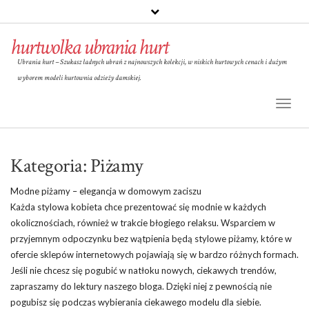
hurtwolka ubrania hurt
Ubrania hurt – Szukasz ładnych ubrań z najnowszych kolekcji, w niskich hurtowych cenach i dużym
wyborem modeli hurtownia odzieży damskiej.
Toggl
Naviga
Kategoria:
Piżamy
Modne piżamy – elegancja w domowym zaciszu
Każda stylowa kobieta chce prezentować się modnie w każdych
okolicznościach, również w trakcie błogiego relaksu. Wsparciem w
przyjemnym odpoczynku bez wątpienia będą stylowe piżamy, które w
ofercie sklepów internetowych pojawiają się w bardzo różnych formach.
Jeśli nie chcesz się pogubić w natłoku nowych, ciekawych trendów,
zapraszamy do lektury naszego bloga. Dzięki niej z pewnością nie
pogubisz się podczas wybierania ciekawego modelu dla siebie.