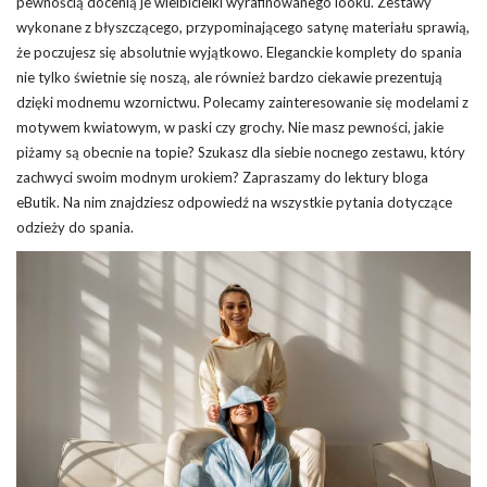
pewnością docenią je wielbicielki wyrafinowanego looku. Zestawy
wykonane z błyszczącego, przypominającego satynę materiału sprawią,
że poczujesz się absolutnie wyjątkowo. Eleganckie komplety do spania
nie tylko świetnie się noszą, ale również bardzo ciekawie prezentują
dzięki modnemu wzornictwu. Polecamy zainteresowanie się modelami z
motywem kwiatowym, w paski czy grochy. Nie masz pewności, jakie
piżamy są obecnie na topie? Szukasz dla siebie nocnego zestawu, który
zachwyci swoim modnym urokiem? Zapraszamy do lektury bloga
eButik. Na nim znajdziesz odpowiedź na wszystkie pytania dotyczące
odzieży do spania.