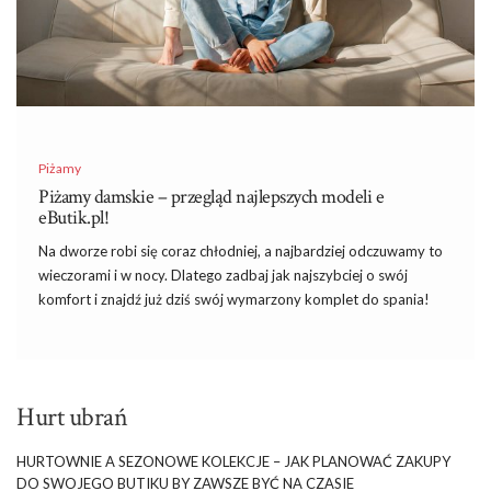
Piżamy
Piżamy damskie – przegląd najlepszych modeli e
eButik.pl!
Na dworze robi się coraz chłodniej, a najbardziej odczuwamy to
wieczorami i w nocy. Dlatego zadbaj jak najszybciej o swój
komfort i znajdź już dziś swój wymarzony komplet do spania!
Potrzebujesz przyjemnego otulenia, czy wolisz może coś bardziej
sexy i eleganckiego? Aby pomóc się Wam zdecydować
pokażemy dziś najlepsze w tym sezonie
piżamy damskie z
eButik.pl
i pomożemy wybrać ulubioną. W końcu wygodny i
Hurt ubrań
stylowy strój nocny jest niemniej ważny od innych, bo dzięki
niemu czujemy się atrakcyjnie szykując się do snu!
HURTOWNIE A SEZONOWE KOLEKCJE – JAK PLANOWAĆ ZAKUPY
DO SWOJEGO BUTIKU BY ZAWSZE BYĆ NA CZASIE