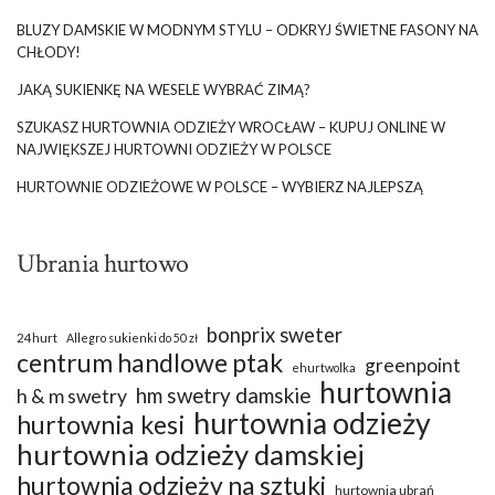
Poznaj ciekawą historię piżamy!
BLUZY DAMSKIE W MODNYM STYLU – ODKRYJ ŚWIETNE FASONY NA
CHŁODY!
Zanim poznamy najlepsze modele damskich piżam sprawdźmy
JAKĄ SUKIENKĘ NA WESELE WYBRAĆ ZIMĄ?
najpierw ciekawą historią tego stroju. Założymy się, że nie
wiedziałaś, że dawniej w piżamie …
SZUKASZ HURTOWNIA ODZIEŻY WROCŁAW – KUPUJ ONLINE W
NAJWIĘKSZEJ HURTOWNI ODZIEŻY W POLSCE
HURTOWNIE ODZIEŻOWE W POLSCE – WYBIERZ NAJLEPSZĄ
Ubrania hurtowo
bonprix sweter
24hurt
Allegro sukienki do 50 zł
centrum handlowe ptak
greenpoint
ehurtwolka
hurtownia
hm swetry damskie
h & m swetry
hurtownia odzieży
hurtownia kesi
hurtownia odzieży damskiej
hurtownia odzieży na sztuki
hurtownia ubrań