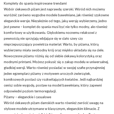
Komplety do spania inspirowane trendami
Wybór ciekawych piżam jest naprawdę szeroki. Wśród nich możemy
wyróżnić zarówno wygodne modele bawełniane, jak również szykowne
eleganckie wersje. Niezależnie od tego, jaką wersję wybierzemy, jedno
jest pewne – komplet do spania musi być nie tylko modny, ale również
komfortowy w użytkowaniu. Głębokiemu nocnemu relaksowi z
pewnością nie sprzyjają wbijające się w ciało szwy czy
nieprzepuszczający powietrza materiał. Warto, by piżama, którą
wybierzemy miała swobodny krój oraz miękko układała się na ciele.
Nowoczesne piżamy różnią się od siebie ciekawą kolorystyką oraz
modnymi printami. Możesz pokusić się o zakup modelu w uniwersalnej,
gładkiej wersji. Warto również posiadać w swojej szafie przynajmniej
jeden egzemplarz piżamy z motywem uroczych zwierzątek,
komiksowych postaci czy rozkwitających kwiatów. Jeśli najbardziej
cenisz sobie wygodę, postaw na model bawełniany, który zapewni
odpowiedni poziom termoregulacji.
Piżamy – eleganckie i casualowe
Wśród ciekawych piżam damskich warto również zwrócić uwagę na
stylowe modele utrzymane w klasycznym, eleganckim klimacie. Z