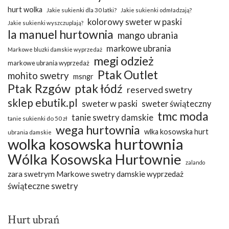
hurt wolka
Jakie sukienki dla 30 latki?
Jakie sukienki odmładzają?
kolorowy sweter w paski
Jakie sukienki wyszczuplają?
la manuel hurtownia
mango ubrania
markowe ubrania
Markowe bluzki damskie wyprzedaż
megi odzież
markowe ubrania wyprzedaż
Ptak Outlet
mohito swetry
msngr
Ptak Rzgów
ptak łódź
reserved swetry
sklep ebutik.pl
sweter w paski
sweter świąteczny
tmc moda
tanie swetry damskie
tanie sukienki do 50 zł
wega hurtownia
wlka kosowska hurt
ubrania damskie
wolka kosowska hurtownia
Wólka Kosowska Hurtownie
zalando
zara swetrym Markowe swetry damskie wyprzedaż
świąteczne swetry
Hurt ubrań