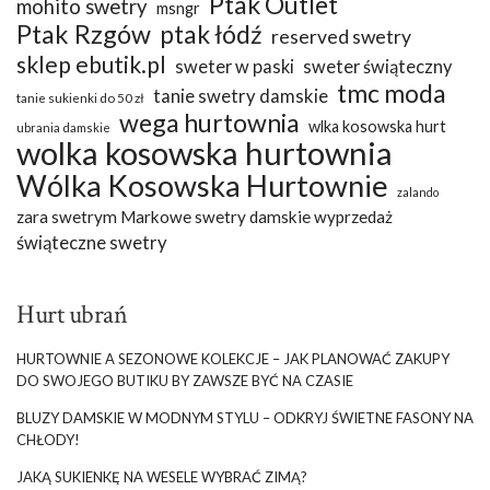
Ptak Outlet
mohito swetry
msngr
Ptak Rzgów
ptak łódź
reserved swetry
sklep ebutik.pl
sweter w paski
sweter świąteczny
tmc moda
tanie swetry damskie
tanie sukienki do 50 zł
wega hurtownia
wlka kosowska hurt
ubrania damskie
wolka kosowska hurtownia
Wólka Kosowska Hurtownie
zalando
zara swetrym Markowe swetry damskie wyprzedaż
świąteczne swetry
Hurt ubrań
HURTOWNIE A SEZONOWE KOLEKCJE – JAK PLANOWAĆ ZAKUPY
DO SWOJEGO BUTIKU BY ZAWSZE BYĆ NA CZASIE
BLUZY DAMSKIE W MODNYM STYLU – ODKRYJ ŚWIETNE FASONY NA
CHŁODY!
JAKĄ SUKIENKĘ NA WESELE WYBRAĆ ZIMĄ?