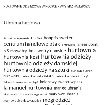
HURTOWNIE ODZIEŻOWE W POLSCE – WYBIERZ NAJLEPSZĄ
Ubrania hurtowo
bonprix sweter
24hurt
Allegro sukienki do 50 zł
centrum handlowe ptak
greenpoint
ehurtwolka
hurtownia
hm swetry damskie
h & m swetry
hurtownia odzieży
hurtownia kesi
hurtownia odzieży damskiej
hurtownia odzieży na sztuki
hurtownia ubrań
hurt wolka
Jakie sukienki dla 30 latki?
Jakie sukienki odmładzają?
kolorowy sweter w paski
Jakie sukienki wyszczuplają?
la manuel hurtownia
mango ubrania
markowe ubrania
Markowe bluzki damskie wyprzedaż
megi odzież
markowe ubrania wyprzedaż