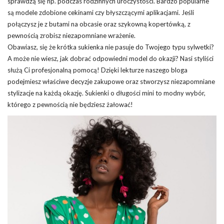
sprawdzą się np. podczas rodzinnych uroczystości. Bardzo popularne
są modele zdobione cekinami czy błyszczącymi aplikacjami. Jeśli
połączysz je z butami na obcasie oraz szykowną kopertówką, z
pewnością zrobisz niezapomniane wrażenie.
Obawiasz, się że krótka sukienka nie pasuje do Twojego typu sylwetki?
A może nie wiesz, jak dobrać odpowiedni model do okazji? Nasi styliści
służą Ci profesjonalną pomocą! Dzięki lekturze naszego bloga
podejmiesz właściwe decyzje zakupowe oraz stworzysz niezapomniane
stylizacje na każdą okazję. Sukienki o długości mini to modny wybór,
którego z pewnością nie będziesz żałować!