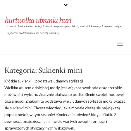
hurtwolka ubrania hurt
Ubrania hurt – Szukasz ładnych ubrań z najnowszych kolekcji, w niskich hurtowych cenach i dużym
wyborem modeli hurtownia odzieży damskiej.
Toggl
Naviga
Kategoria:
Sukienki mini
Krótkie sukienki – podstawa udanych stylizacji
Wielkim atutem dzisiejszej mody jest większa swoboda oraz szerokie
możliwości wyboru. Znacznie ułatwia to podkreślenie swojej modowej
tożsamości. Znakomitą podstawą wielu udanych stylizacji mogą okazać
się sukienki mini. Chcesz wiedzieć, jakie modele cieszą się największą
popularnością w tym sezonie? Koniecznie odwiedź bloga eButik. Z
pewnością znajdziesz na nim wiele wartych uwagi informacji i
sprawdzonych stylizacyjnych wskazówek.