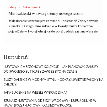
sklepy
~
Sukienki mini
Mini sukienki w kwiaty trendy nowego sezonu
Jakie ubranie uważane jest za symbol kobiecości? Zdecydowanie
sukienka! Dlatego
mini sukienki w kwiaty
muszą koniecznie
pojawić się w Twojej letniej garderobie! Jednak zastanawiasz się,
jakie modele będą hitem tego sezonu oraz gdzie możesz je
zakładać? Na wszystkie nurtujące Cię pytania odpowiemy w
naszym dzisiejszym wpisie! Zapraszamy do lektury!
Hurt ubrań
Mini sukienki w kwiaty – dlaczego są
tak modne?
HURTOWNIE A SEZONOWE KOLEKCJE – JAK PLANOWAĆ ZAKUPY
DO SWOJEGO BUTIKU BY ZAWSZE BYĆ NA CZASIE
Tak jak już wyżej wspomnieliśmy,
mini sukienki w kwiaty na
lato
to symbol kobiecości, który dodaje każdej z nas
BLUZY DAMSKIE W MODNYM STYLU – ODKRYJ ŚWIETNE FASONY NA
powabności! Jak już pewnie się domyśliłaś, kwiecisty print
CHŁODY!
będzie królem tego sezonu! Jednak zastanawiasz się, dlaczego
JAKĄ SUKIENKĘ NA WESELE WYBRAĆ ZIMĄ?
takie połączenie, jak
mini sukienki damskie w kwiaty
będą
must have w Twojej szafie? Jest …
SZUKASZ HURTOWNIA ODZIEŻY WROCŁAW – KUPUJ ONLINE W
NAJWIĘKSZEJ HURTOWNI ODZIEŻY W POLSCE