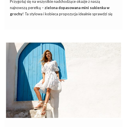
Przygotuj się na wszystkie nadchodzące okazje z naszą
najnowszą perełką –
zielona dopasowana mini sukienka w
grochy
! Ta stylowa i kobieca propozycja idealnie sprawdzi się
na każde przyjęcie, randkę czy spontaniczne wyjście z
przyjaciółmi. Dzięki swojemu uniwersalnemu designowi, nasza
sukienka to element, który doskonale wpisuje się w modowe
trendy obecnego sezonu. Jeśli chodzi o
sukieneczki na wesele
,
każdego roku pojawia się coraz to więcej modeli, które są
absolutnym hitem.
Zielona dopasowana mini sukienka w
grochy – Twój must-have na sezon!
Wykonana z miłej dla skóry tkaniny, zapewnia komfort noszenia
przez cały dzień. Podkreślona talia oraz dopasowany krój
fantastycznie modelują sylwetkę, co sprawia, że każda kobieta
poczuje …