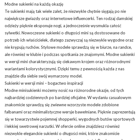
Modne sukienki na każdą okazję
Te sukienki mają tak wiele zalet, że niezwykle chętnie sięgają po nie
największe gwiazdy oraz internetowe influencerki. Ten rodzaj damskiej
odzieży pięknie eksponuje nogi, a jednocześnie wysmukla całość
sylwetki. Nowoczesne sukienki o długości mini są dostosowane do
potrzeb ich właścicielek, dlatego zazwyczaj są niezwykle wygodne oraz
nie krępują ruchów. Stylowe modele sprawdzą się w biurze, na randce,
ale również w klubie i podczas spotkania ze znajomymi. Modne sukienki
w wersji mini charakteryzują się ciekawym krojem oraz różnorodnymi
wariantami kolorystycznymi. Dzięki temu z pewnością każda z nas
znajdzie dla siebie swój wymarzony model.
Sukienki w wersji mini – bogactwo inspiracji
Modne minisukienki możemy nosić na różnorodne okazje, od tych
najbardziej codziennych po bardziej oficjalne. W wydaniu casualowym
znakomicie sprawdzą się zwiewne wzorzyste modele zdobione
falbanami oraz minimalistyczne wersje bawełniane. Pięknie zaprezentują
się w towarzystwie pojemnej shopperki, wygodnych butów sportowych
i lekkiej swetrowej narzutki. W ofercie online znajdziesz również
niezwykle eleganckie sukienki o długości mini, które znakomicie