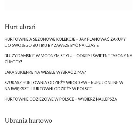
wyjście do pracy, randka czy ważna uroczystość – odpowiednio
dobrana sukienka zawsze sprawia, że czujemy się wyjątkowo i
kobieco. Jeśli zastanawiasz się, gdzie znaleźć modną sukienkę na
każdą okazję, koniecznie sprawdź najnowszą kolekcję sukienek
Hurt ubrań
od eButik. Marka oferuje szeroki wybór krojów, wzorów i
kolorów, które idealnie wpisują się w obecne trendy i są
HURTOWNIE A SEZONOWE KOLEKCJE – JAK PLANOWAĆ ZAKUPY
dostępne w przystępnych cenach.
DO SWOJEGO BUTIKU BY ZAWSZE BYĆ NA CZASIE
Poniżej przedstawiam Wam przegląd różnych stylów sukienek
BLUZY DAMSKIE W MODNYM STYLU – ODKRYJ ŚWIETNE FASONY NA
dostępnych w Butiku online oraz wskazówki, jak je stylizować,
CHŁODY!
aby tworzyć modne i komfortowe looki na …
JAKĄ SUKIENKĘ NA WESELE WYBRAĆ ZIMĄ?
SZUKASZ HURTOWNIA ODZIEŻY WROCŁAW – KUPUJ ONLINE W
NAJWIĘKSZEJ HURTOWNI ODZIEŻY W POLSCE
HURTOWNIE ODZIEŻOWE W POLSCE – WYBIERZ NAJLEPSZĄ
Ubrania hurtowo