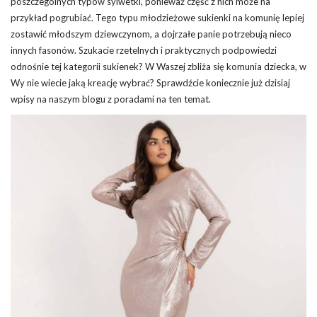
poszczególnych typów sylwetki, ponieważ część z nich może na
przykład pogrubiać. Tego typu młodzieżowe sukienki na komunię lepiej
zostawić młodszym dziewczynom, a dojrzałe panie potrzebują nieco
innych fasonów. Szukacie rzetelnych i praktycznych podpowiedzi
odnośnie tej kategorii sukienek? W Waszej zbliża się komunia dziecka, w
Wy nie wiecie jaką kreację wybrać? Sprawdźcie koniecznie już dzisiaj
wpisy na naszym blogu z poradami na ten temat.