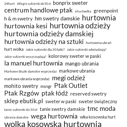
bonprix sweter
24hurt
Allegro sukienki do 50 zł
centrum handlowe ptak
greenpoint
ehurtwolka
hurtownia
hm swetry damskie
h & m swetry
hurtownia odzieży
hurtownia kesi
hurtownia odzieży damskiej
hurtownia odzieży na sztuki
hurtownia ubrań
hurt wolka
Jakie sukienki dla 30 latki?
Jakie sukienki odmładzają?
kolorowy sweter w paski
Jakie sukienki wyszczuplają?
la manuel hurtownia
mango ubrania
markowe ubrania
Markowe bluzki damskie wyprzedaż
megi odzież
markowe ubrania wyprzedaż
Ptak Outlet
mohito swetry
msngr
Ptak Rzgów
ptak łódź
reserved swetry
sklep ebutik.pl
sweter w paski
sweter świąteczny
tmc moda
tanie swetry damskie
tanie sukienki do 50 zł
wega hurtownia
wlka kosowska hurt
ubrania damskie
wolka kosowska hurtownia