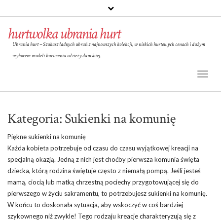
hurtwolka ubrania hurt
Ubrania hurt – Szukasz ładnych ubrań z najnowszych kolekcji, w niskich hurtowych cenach i dużym
wyborem modeli hurtownia odzieży damskiej.
Toggl
Naviga
Kategoria:
Sukienki na komunię
Piękne sukienki na komunię
Każda kobieta potrzebuje od czasu do czasu wyjątkowej kreacji na
specjalną okazją. Jedną z nich jest choćby pierwsza komunia święta
dziecka, którą rodzina świętuje często z niemałą pompą. Jeśli jesteś
mamą, ciocią lub matką chrzestną pociechy przygotowującej się do
pierwszego w życiu sakramentu, to potrzebujesz sukienki na komunię.
W końcu to doskonała sytuacja, aby wskoczyć w coś bardziej
szykownego niż zwykle! Tego rodzaju kreacje charakteryzują się z