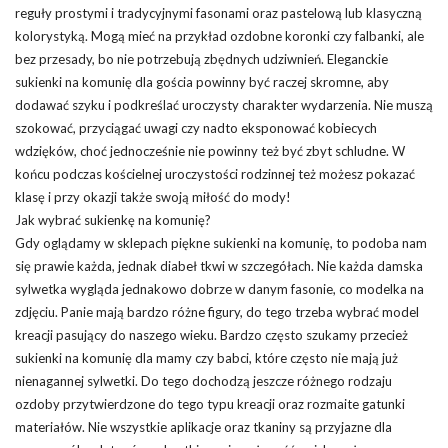
reguły prostymi i tradycyjnymi fasonami oraz pastelową lub klasyczną
kolorystyką. Mogą mieć na przykład ozdobne koronki czy falbanki, ale
bez przesady, bo nie potrzebują zbędnych udziwnień. Eleganckie
sukienki na komunię dla gościa powinny być raczej skromne, aby
dodawać szyku i podkreślać uroczysty charakter wydarzenia. Nie muszą
szokować, przyciągać uwagi czy nadto eksponować kobiecych
wdzięków, choć jednocześnie nie powinny też być zbyt schludne. W
końcu podczas kościelnej uroczystości rodzinnej też możesz pokazać
klasę i przy okazji także swoją miłość do mody!
Jak wybrać sukienkę na komunię?
Gdy oglądamy w sklepach piękne sukienki na komunię, to podoba nam
się prawie każda, jednak diabeł tkwi w szczegółach. Nie każda damska
sylwetka wygląda jednakowo dobrze w danym fasonie, co modelka na
zdjęciu. Panie mają bardzo różne figury, do tego trzeba wybrać model
kreacji pasujący do naszego wieku. Bardzo często szukamy przecież
sukienki na komunię dla mamy czy babci, które często nie mają już
nienagannej sylwetki. Do tego dochodzą jeszcze różnego rodzaju
ozdoby przytwierdzone do tego typu kreacji oraz rozmaite gatunki
materiałów. Nie wszystkie aplikacje oraz tkaniny są przyjazne dla