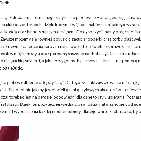
Butik.
lizacji – dodasz mu formalnego sznytu, lub przeciwnie – poczujesz się jak na
ilka ulubionych torebek, dzięki którym Twój look nabierze unikalnego wyrazu
ielkością oraz hipnotyzującym designem. Do dyspozycji mamy poręczne listo
 Zawsze możemy się również pokusić o zakup shopperki oraz torby plażowej,
cia z pewnością docenią torby materiałowe, które świetnie sprawdzą się np.
ecak w miejskim stylu oraz poręczną saszetkę na drobiazgi. Czasem trudno 
 eleganckiej sukienki, a jaki do wygodnych jeansów i t-shirtu. Tu z pomocą 
loga eButik.
cą rolę w odbiorze całej stylizacji. Dlatego właśnie zawsze warto mieć rękę
i. Jeśli podobnie jak my jesteś wielką fanką stylowych akcesoriów, konieczni
odzaj torebek jest najbardziej odpowiedni dla danego stylu ubierania. Poznas
 stylizacji. Dzięki tej pożytecznej wiedzy z pewnością ułatwisz sobie podjęcie
element wyposażenia każdej modnej kobiety, dlatego warto zadbać o to, by 