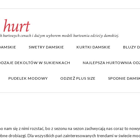
 hurt
ich hurtowych cenach i dużym wyborem modeli hurtownia odzieży damskiej.
DAMSKIE
SWETRY DAMSKIE
KURTKI DAMSKIE
BLUZY 
ODZAJE DEKOLTÓW W SUKIENKACH
NAJLEPSZA HURTOWNIA ODZ
PUDELEK MODOWY
ODZIEŻ PLUS SIZE
SPODNIE DAMS
nam się z nimi rozstać, bo z sezonu na sezon zachwycają nas coraz to nowy
zebne drobiazgi. Dla wszystkich pań zainteresowanych trendami w świecie mo