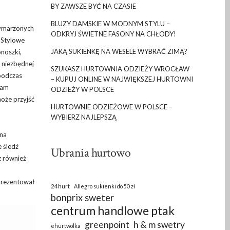
BY ZAWSZE BYĆ NA CZASIE
BLUZY DAMSKIE W MODNYM STYLU –
 wymarzonych
ODKRYJ ŚWIETNE FASONY NA CHŁODY!
. Stylowe
JAKĄ SUKIENKĘ NA WESELE WYBRAĆ ZIMĄ?
noszki,
 niezbędnej
SZUKASZ HURTOWNIA ODZIEŻY WROCŁAW
 podczas
– KUPUJ ONLINE W NAJWIĘKSZEJ HURTOWNI
nam
ODZIEŻY W POLSCE
może przyjść
HURTOWNIE ODZIEŻOWE W POLSCE –
WYBIERZ NAJLEPSZĄ
 na
e śledź
Ubrania hurtowo
z również
prezentował
24hurt
Allegro sukienki do 50 zł
bonprix sweter
centrum handlowe ptak
greenpoint
h & m swetry
ehurtwolka