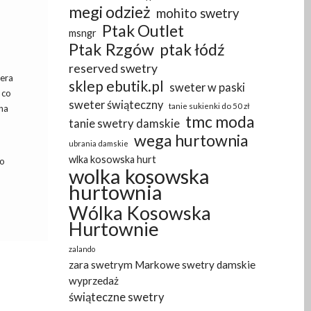
megi odzież
mohito swetry
Ptak Outlet
msngr
Ptak Rzgów
ptak łódź
reserved swetry
iera
sklep ebutik.pl
sweter w paski
 co
sweter świąteczny
tanie sukienki do 50 zł
 na
tmc moda
tanie swetry damskie
wega hurtownia
ubrania damskie
wlka kosowska hurt
po
wolka kosowska
hurtownia
Wólka Kosowska
Hurtownie
zalando
zara swetrym Markowe swetry damskie
wyprzedaż
świąteczne swetry