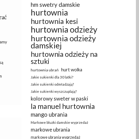
hm swetry damskie
hurtownia
rać
hurtownia kesi
hurtownia odzieży
hurtownia odzieży
wamy
damskiej
hurtownia odzieży na
sztuki
są
hurt wolka
hurtownia ubrań
n
Jakie sukienki dla 30 latki?
Jakie sukienki odmładzają?
Jakie sukienki wyszczuplają?
kolorowy sweter w paski
la manuel hurtownia
mango ubrania
Markowe bluzki damskie wyprzedaż
markowe ubrania
markowe ubrania wyprzedaż