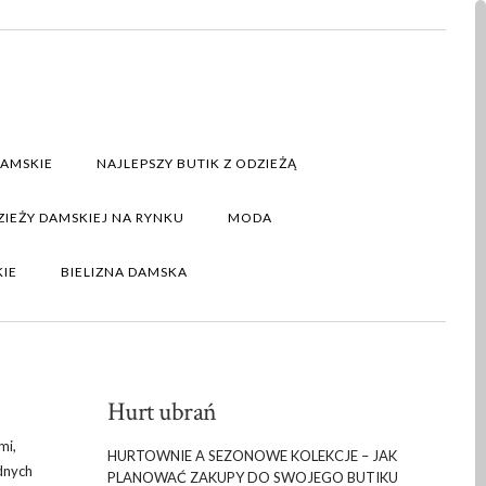
DAMSKIE
NAJLEPSZY BUTIK Z ODZIEŻĄ
IEŻY DAMSKIEJ NA RYNKU
MODA
KIE
BIELIZNA DAMSKA
Hurt ubrań
mi,
HURTOWNIE A SEZONOWE KOLEKCJE – JAK
dnych
PLANOWAĆ ZAKUPY DO SWOJEGO BUTIKU