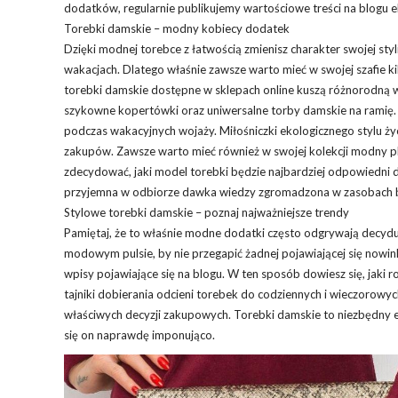
dodatków, regularnie publikujemy wartościowe treści na blogu e
Torebki damskie – modny kobiecy dodatek
Dzięki modnej torebce z łatwością zmienisz charakter swojej sty
wakacjach. Dlatego właśnie zawsze warto mieć w swojej szafie k
torebki damskie dostępne w sklepach online kuszą różnorodną w
szykowne kopertówki oraz uniwersalne torby damskie na ramię.
podczas wakacyjnych wojaży. Miłośniczki ekologicznego stylu ży
zakupów. Zawsze warto mieć również w swojej kolekcji modny pl
zdecydować, jaki model torebki będzie najbardziej odpowiedni do
przyjemna w odbiorze dawka wiedzy zgromadzona w zasobach b
Stylowe torebki damskie – poznaj najważniejsze trendy
Pamiętaj, że to właśnie modne dodatki często odgrywają decydują
modowym pulsie, by nie przegapić żadnej pojawiającej się nowink
wpisy pojawiające się na blogu. W ten sposób dowiesz się, jaki r
tajniki dobierania odcieni torebek do codziennych i wieczorowych
właściwych decyzji zakupowych. Torebki damskie to niezbędny 
się on naprawdę imponująco.