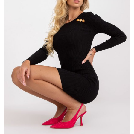
w modzie damskiej jak i męskiej, a także dziecięcej. Bez wątpienia
najpopularniejsze są długie
kardigany
z ciepłych tkanin, dlatego
najwięcej kobiet nosi je zimą, mimo że
kardigany
są ubraniem
doskonałym na cały rok. …