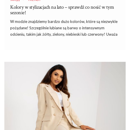
Kolory w stylizacjach na lato – sprawdź co nosić w tym
sezonie!
W modzie znajdziemy bardzo dużo kolorów, które są niezwykle
pożądane! Szczególnie lubiane są barwy o intensywnym
odcieniu, takim jak żółty, zielony, niebieski lub czerwony! Uważa
się je za absolutny must have w letnich outfitach! Dlatego, że
potrafią one nadać całemu lookowi niebywałego smaku! Chcesz
wiedzieć, jak łączyć intensywne
kolory w stylizacjach na lato
oraz, na jakie barwy postawić? W takim razie przeczytaj nasz
artykuł!
Niebieski kolor stylizacjach na lato –
w biurze?
Niebieski kolor w stylizacjach na lato
kojarzony jest głównie z
symbolem uczciwości i czystości! Dlatego bardzo chętnie
kobiety ubierają go do pracy! Posiada on wiele różnych odcieni,
z których z łatwością możesz stworzyć niesamowite
monochromatyczne outfity!
…