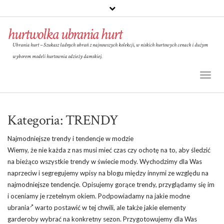
hurtwolka ubrania hurt
Ubrania hurt – Szukasz ładnych ubrań z najnowszych kolekcji, w niskich hurtowych cenach i dużym
wyborem modeli hurtownia odzieży damskiej.
Toggl
Naviga
Kategoria:
TRENDY
Najmodniejsze trendy i tendencje w modzie
Wiemy, że nie każda z nas musi mieć czas czy ochotę na to, aby śledzić
na bieżąco wszystkie trendy w świecie mody. Wychodzimy dla Was
naprzeciw i segregujemy wpisy na blogu między innymi ze względu na
najmodniejsze tendencje. Opisujemy gorące trendy, przyglądamy się im
i oceniamy je rzetelnym okiem. Podpowiadamy na jakie
modne
ubrania
warto postawić w tej chwili, ale także jakie elementy
garderoby wybrać na konkretny sezon. Przygotowujemy dla Was