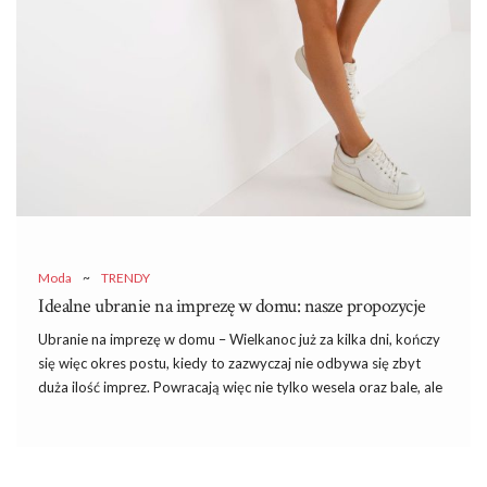
Moda
~
TRENDY
Idealne ubranie na imprezę w domu: nasze propozycje
Ubranie na imprezę w domu – Wielkanoc już za kilka dni, kończy
się więc okres postu, kiedy to zazwyczaj nie odbywa się zbyt
duża ilość imprez. Powracają więc nie tylko wesela oraz bale, ale
także domówki. Jak ubrać się na taką imprezę? Nasze stylistki
wiedzą coś na ten temat.
Ubranie na imprezę w domu – jakie