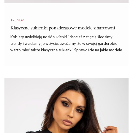
TRENDY
Klasyczne sukienki ponadczasowe modele z hurtowni
Kobiety uwielbiają nosić sukienki i chociaż z chęcią śledzimy
trendy i wcielamy je w życie, uważamy, że w swojej garderobie
warto mieć także klasyczne sukienki. Sprawdźcie na jakie modele
warto stawiać na konkretne okazje i gdzie kupić klasyczne
sukienki hurtowo w przystępnej cenie.
Klasyczne, ponadczasowe, uniwersalne
Zastanawiając się jakie klasyczne sukienki powinny znaleźć się w
kobiecej szafie od razu myślimy o ubraniach basic. Jakie sukienki
są nam niezbędne? Jak je wybierać? Kiedy sukienka jest
klasyczna?
Klasyczne sukienki
są takimi modelami, które pod
względem koloru, kroju i zdobień pasują na wiele okazji i nie
wychodzą z mody bez względu na zmieniające się trendy. Są
uniwersalne i ponadczasowe. Klasyczne modele …