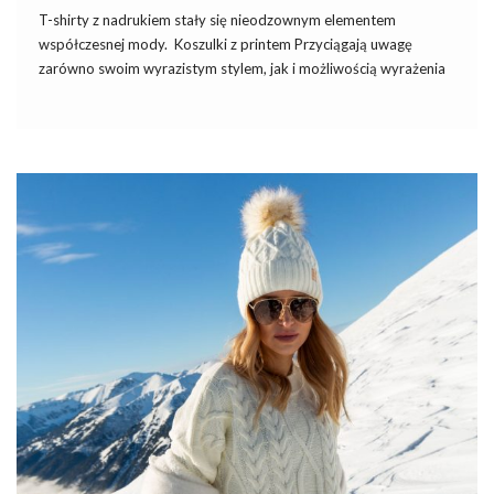
T-shirty z nadrukiem stały się nieodzownym elementem
współczesnej mody. Koszulki z printem Przyciągają uwagę
zarówno swoim wyrazistym stylem, jak i możliwością wyrażenia
osobistych zainteresowań, przekonań czy humoru. Ten prosty,
codzienny element garderoby przekształca się w nośnik
indywidualnego wyrazu poprzez różnorodność grafik, tekstów i
wzorów.
T shirt z nadrukiem
nie tylko pozwala nam na
wyrażenie siebie. Także stanowi popularny element
casualowego i streetwearowego stylu. Dostępne w różnych
kolorach, fasonach i tematach, są nie tylko modne, ale także
wygodne i łatwe do dopasowania do różnych stylizacji.
T shirt z nadrukiem – sprawdzony sposób
na oryginalny look
T-shirt z nadrukiem to niezawodny sposób na stworzenie
oryginalnego i wyrazistego looku, który przyciąga …