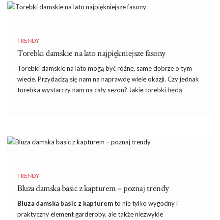
powinno być?
Domówka to najpopularniejszy chyba rodzaj imprezy. Z całą
pewnością to na imprezy domowe chodzimy najczęściej. W
TRENDY
końcu wesela czy bale nie zdarzają się na ogół częściej niż kilka
Torebki damskie na lato najpiękniejsze fasony
razy do roku, a na organizowane w domu urodziny, imieniny czy
Torebki damskie na lato mogą być różne, same dobrze o tym
imprezy bez większej okazji zapraszani jesteśmy zazwyczaj
wiecie. Przydadzą się nam na naprawdę wiele okazji. Czy jednak
częściej. Przecież nawet kilkuosobowe …
torebka wystarczy nam na cały sezon? Jakie torebki będą
najmodniejsze tego lata? Na te i kilka innych pytań odpowiada
nasza stylistka.
Torebki damskie na lato– jakie są
najmodniejsze?
W tym sezonie nie ma najmodniejszej torebki, jeśli chodzi o
fason. Istotne jest bowiem, jaki kolor mają nasze torebki na lato.
TRENDY
Otóż modowy rynek zawojowały w tym roku pastele. To właśnie
Bluza damska basic z kapturem – poznaj trendy
one najlepiej pasują do białych i beżowych ubrań, które chętnie
Bluza damska basic z kapturem
to nie tylko wygodny i
nosimy latem. Torebka na lato musi pasować do pozostałej
praktyczny element garderoby, ale także niezwykle
części stroju, dlatego najlepiej jest wybierać torebki właśnie w …