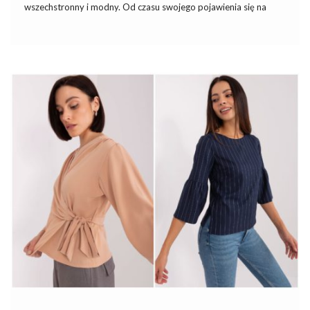
wszechstronny i modny. Od czasu swojego pojawienia się na
rynku, stała się nieodłącznym elementem codziennej stylizacji dla
wielu kobiet. Bluzy basic z kapturem oferują nie tylko komfort
noszenia, ale także szeroki wybór stylów i wzorów. W tym
artykule przyjrzymy się bliżej fenomenowi bluz z kapturem w
wersji basic. Omówimy ich popularność, różnorodność oraz
sposoby, w jakie można je nosić, aby stworzyć modną i wygodną
stylizację na różne okazje.
Ubrania basic- skąd się bierze ich
popularność?
Popularność ubrań basic wynika głównie z ich wszechstronności i
ponadczasowego charakteru. Te kluczowe elementy garderoby
są niezastąpione …