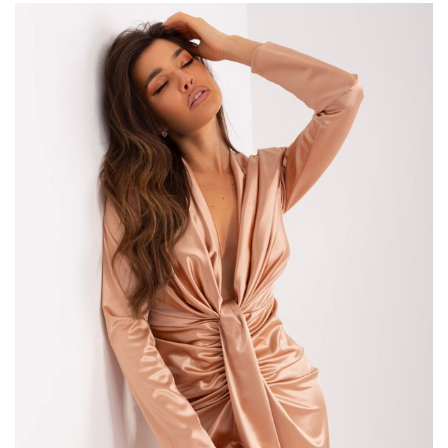
O tej porze dnia trzeba mieć ze sobą coś cieplejszego. Naszym
zdaniem idealne będą właśnie długie kardigany. Sprawdzą się
podczas spaceru, pierwszego grilla albo wyjścia na zakupy.
Długie kardigany pasują do wielu rodzajów stylu. Też
zauważyłaś, że w odpowiednim połączeniu staną się eleganckim
okryciem albo luźną narzutką? Wiele zależy od tego, co
będziemy miały na sobie poza kardiganem. W każdym razie jest
to ubranie na tyle uniwersalne, że z powodzeniem założymy je …