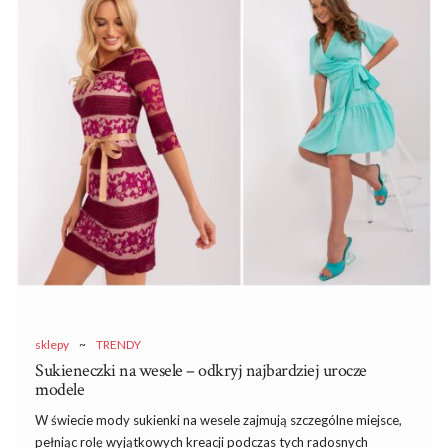
Domowe stylizacje – komplet
Jeśli myślisz, że wygoda, to tylko szerokie dresy i luźna koszulka,
to jesteś w ogromnym błędzie! Obecna moda oferuje nam wiele
niesamowitych, a zarazem wygodnych ubrań, które powinny
znajdować się w szafie każdej kobiety! Jako jedne z
najpopularniejszych uważa się komplety dresowe!
…
sklepy
~
TRENDY
Sukieneczki na wesele – odkryj najbardziej urocze
modele
W świecie mody sukienki na wesele zajmują szczególne miejsce,
pełniąc rolę wyjątkowych kreacji podczas tych radosnych