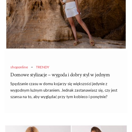
bliżej temu kluczowemu elementowi damskiej garderoby, który z
powodzeniem sprawdza się …
shoponline
~
TRENDY
Domowe stylizacje – wygoda i dobry styl w jednym
Spędzanie czasu w domu kojarzy się większości jedynie z
wygodnym luźnym ubraniem. Jednak zastanawiasz się, czy jest
szansa na to, aby wyglądać przy tym kobieco
i
ponętnie?
Oczywiście, że tak! Wystarczy wybrać odpowiednie ciuchy i
połączyć je w dobry sposób, aby zyskać niezwykle modne i
wygodne
domowe
stylizacje
! Przeczytaj nasze podpowiedzi i
dowiedz się, co powinno znajdować się w Twojej szafie!