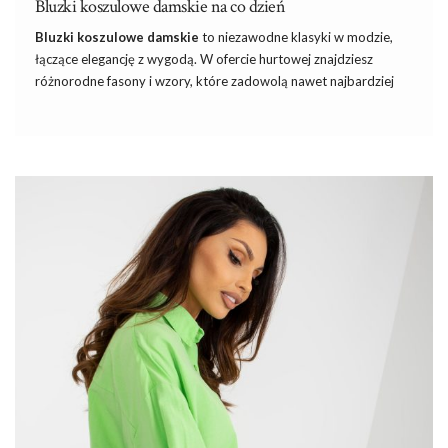
Bluzki koszulowe damskie na co dzień
Bluzki koszulowe damskie
to niezawodne klasyki w modzie,
łączące elegancję z wygodą. W ofercie hurtowej znajdziesz
różnorodne fasony i wzory, które zadowolą nawet najbardziej
wymagających klientek. W naszej ofercie hurtowej
Factoryprice.eu znajdziesz bogaty wybór bluzek koszulowych
damskich, które spełnią oczekiwania nawet najbardziej
wymagających klientek. Nasze bluzki cechują się wysoką jakością
materiałów oraz starannym wykonaniem, co gwarantuje
trwałość i komfort noszenia przez wiele sezonów. Zapraszamy
do zapoznania się z naszą kolekcją!
Bluzki koszulowe damskie – co je
wyróżnia spośród innych?
Bluzki koszulowe damskie
są niezwykle uniwersalne i łatwe w
stylizacji, co sprawia, że są nieodłącznym elementem wielu
kobiecych szaf. Charakteryzują się one prostym, ale eleganckim
krojem, który nadaje …