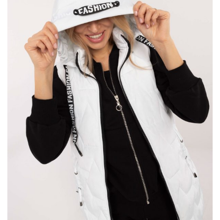
Dlaczego sukienka koktajlowa to
najlepszy wybór na karnawałowe zabawy?
Sukienka koktajlowa
jest niekwestionowaną gwiazdą każdego
karnawału, zachwycając swoim wyrafinowaniem i subtelnym
urokiem. To niezwykłe ubranie, które nie tylko podkreśla
sylwetkę, ale również …