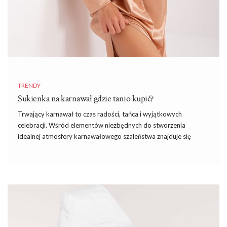
TRENDY
Sukienka na karnawał gdzie tanio kupić?
Trwający karnawał to czas radości, tańca i wyjątkowych
celebracji. Wśród elementów niezbędnych do stworzenia
idealnej atmosfery karnawałowego szaleństwa znajduje się
oczywiście
sukienka na karnawał
– symbol elegancji i stylu.
Wybór odpowiedniej sukienki na karnawał to kluczowy element
przygotowań do tej radosnej okazji. Właściwie dobrana sukienka
może uczynić każdą kobietę królową parkietu, emanując
elegancją i pewnością siebie w tym wyjątkowym czasie!
Przyjrzyjmy się zatem najlepszym
sukienkom
na karnawał, które
podkreślą niepowtarzalny urok każdej kobiety na parkiecie.