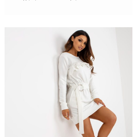
oversize
stała się nieodłącznym elementem szafy zarówno
kobiet, jak i mężczyzn, wyznaczając nowe standardy wygody,
swobody ruchów i niepowtarzalnego stylu. W tej krótkiej analizie
przyjrzymy się zjawisku koszuli oversize z bliska, zgłębiając
zarówno jej historyczne korzenie, jak i współczesne znaczenie w
kontekście mody i wyrażania indywidualności poprzez ubiór.
Przygotujcie się na podróż przez świat swobodnej elegancji i
przemyślanego nonszalancji, jaką niesie za sobą luźna koszula.
Koszula oversize – ważny modowy trend
W ciągu ostatnich kilku lat koszula stała się jednym z
najważniejszych modowych trendów, …