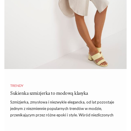
TRENDY
Sukienka szmizjerka to modową klasyka
Szmizjerka, zmysłowa
i
niezwykle elegancka, od lat pozostaje
jednym z niezmiennie popularnych trendów w modzie,
przenikającym przez różne epoki i style. Wśród niezliczonych
projektów i wzorów,
sukienka szmizjerka
wyróżnia się swoją
niezwykłą uniwersalnością oraz ponadczasowym urokiem. To nie