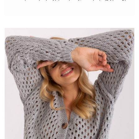
zdobywają serca followersów. Jak stworzyć zestawy, które nie
tylko wyróżnią się na tle innych, ale także oddadzą Twój unikalny
styl? Dziś podpowiem Wam, jak wykorzystać ubrania z oferty
eButik, aby zbudować modny look, który podbije social media –
FCE Book Look czyli Stylizacje które podbiją social media
FCE Book Look – Dlaczego warto
inwestować w stylizacje do social
mediów?
Social media stały się platformą, na której możemy wyrażać
siebie i pokazywać swoje podejście do mody. Zdjęcia stylizacji to
sposób na przyciągnięcie uwagi, inspirację …