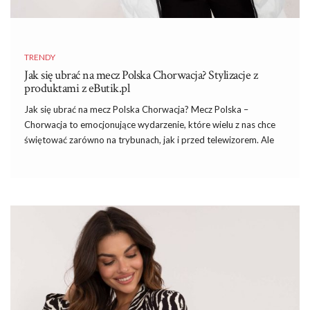
TRENDY
Jak się ubrać na mecz Polska Chorwacja? Stylizacje z
produktami z eButik.pl
Jak się ubrać na mecz Polska Chorwacja? Mecz Polska –
Chorwacja to emocjonujące wydarzenie, które wielu z nas chce
świętować zarówno na trybunach, jak i przed telewizorem. Ale
jak się ubrać, aby pokazać swoje wsparcie dla drużyny, czuć się
komfortowo, a jednocześnie wyglądać stylowo? W tym artykule
podpowiemy, jak stworzyć idealną stylizację na mecz, bazując na
modnych elementach z eButik.pl, takich jak biała pikowana
kamizelka na suwak oraz czerwony komplet z aplikacjami
„Martille”. Te produkty pozwolą Ci połączyć wygodę z modnym
wyglądem, niezależnie od tego, czy kibicujesz na stadionie, w
pubie czy w domu.
Jak się ubrać na mecz Polska Chorwacja? –
Stylizacja na mecz to wygoda i