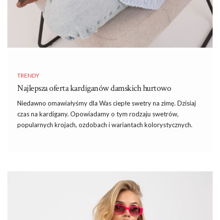
TRENDY
Najlepsza oferta kardiganów damskich hurtowo
Niedawno omawiałyśmy dla Was ciepłe swetry na zimę. Dzisiaj
czas na kardigany. Opowiadamy o tym rodzaju swetrów,
popularnych krojach, ozdobach i wariantach kolorystycznych.
Sprawdźcie koniecznie i przekonajcie się jakie modele
kardiganów warto kupić do swoich sklepów. Najlepsza oferta
kardiganów damskich hurtowo w Factoryprice.eu
Kardigan – co to za ubranie?
Kardigany są rodzajem swetrów bez kołnierza, z długim
rękawem (lub 3/4). Zazwyczaj mają one przedłużony krój i są
zapinane z przodu. Uniwersalne ubranie jest popularne zarówno