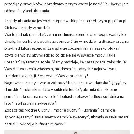
przeglądy produktów, doradzamy z czym warto je nosić i jak łączyć je z
różnymi stylami ubierania.
Trendy ubrania na jesień dostępne w sklepie internetowym papilion.pl
Ciekawe trendy w modzie
Warto jednak pamiętać, że najmodniejsze tendencje mogą trwać tylko
chwilę. Inne z kolei potrafią zadomowić się w modzie na dłuższy czas, na
przykład kilka sezonów. Zaglądajcie codziennie na naszego bloga i
czytajcie wpisy, aby wiedzieć co dzieje się w świecie mody i jakie
ubrania
są teraz na topie. Mamy nadzieję, że nasza praca zainspiruje
Was do tworzenia własnych, modnych i zgodnych z najnowszymi
trendami stylizacji. Serdecznie Was zapraszamy!
Najnowsze trendy – warto zobaczyć
bluza dresowa damska
,
jegginsy
damskie
, sukienki na lato –
sukienki letnie
,
ubrania damskie rue
paris
,
mała czarna na wesele
,
bufiaste rękawy
,
długa spódnica na
lato
,
stylizacje na sylwestra
,
Zobacz też Modne Ciuchy –
modne ciuchy
–
ubrania
damskie,
spodnie
jeasny
. tanie swetry damskie
swetery
, ubrania w
stylu smart
casual
, więcej
o bufiaste rękawy