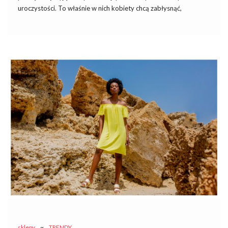
uroczystości. To właśnie w nich kobiety chcą zabłysnąć,
prezentując swoje indywidualne podejście do stylu oraz
wyjątkowy gust.
Sukieneczki na wesele
to nie tylko element
garderoby, ale także wyraz osobistej ekspresji i elegancji w tak
wyjątkowej chwili. Odkryj z nami fascynujący świat kreacji, które
dodają blasku każdej ceremonii ślubnej, podkreślając piękno i
wyjątkowość chwili.
Jakie trendy dominują w tym roku wśród
weselnych kreacji?
W tegorocznych trendach sukienek na wesele dominuje
różnorodność, pozwalając każdej kobiecie znaleźć coś, co
doskonale odzwierciedli jej indywidualny styl. Oto kilka ogólnych
trendów, które są na topie, jeśli chodzi …
sklepy
~
TRENDY