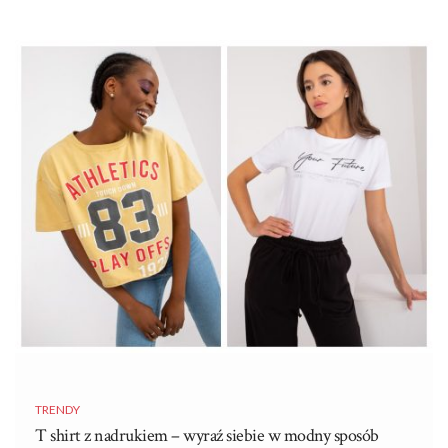
tylko ubranie – to manifestacja pewnej estetyki, która podkreśla
zarówno kobiecość, jak i siłę charakteru. W tym artykule
przyjrzymy się bliżej fenomenowi sukienki szmizjerki, jej historii,
wpływowi na modę oraz dlaczego wciąż zachwyca i inspiruje
zarówno projektantów, jak i miłośniczki mody na całym świecie.
Sukienka szmizjerka – jaka jest jej
historia?
Historia sukienki szmizjerki sięga lat 30. XX wieku, kiedy to
zyskała popularność jako element kobiecej garderoby,
szczególnie wśród eleganckich …
TRENDY
T shirt z nadrukiem – wyraź siebie w modny sposób