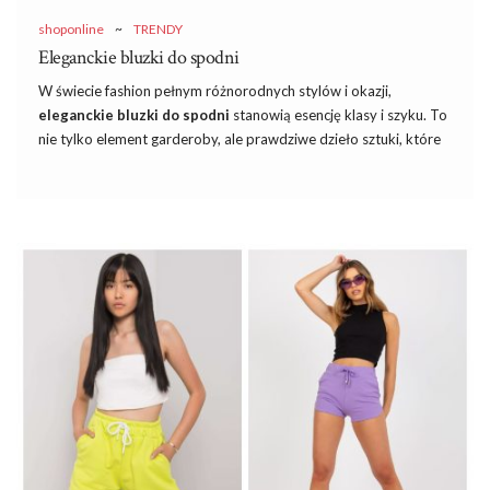
shoponline
~
TRENDY
Eleganckie bluzki do spodni
W świecie fashion pełnym różnorodnych stylów i okazji,
eleganckie bluzki do spodni
stanowią esencję klasy i szyku. To
nie tylko element garderoby, ale prawdziwe dzieło sztuki, które
potrafi podkreślić indywidualność i wyjątkowość każdej kobiety.
Zapraszamy do odkrycia tajemnic elegancji w świetle
najnowszych trendów i uniwersalnych klasyków, które z
łatwością przeniosą Cię z biura na eleganckie wydarzenie,
podkreślając Twój niepowtarzalny styl.
Trendy wśród eleganckich bluzek
wizytowych do spodni –
moda damska
W obecnych trendach wśród eleganckich bluzek wizytowych do
spodni z oferty hurtowej można zauważyć kilka dominujących
motywów i fasonów. Oto kilka głównych trendów, które
przeważają na rynku: