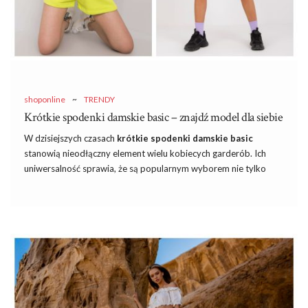
Rozbudowane rękawy:
Bluzki z eleganckimi
rozszerzanymi rękawami są obecnie bardzo
…
shoponline
~
TRENDY
Krótkie spodenki damskie basic – znajdź model dla siebie
W dzisiejszych czasach
krótkie spodenki damskie basic
stanowią nieodłączny element wielu kobiecych garderób. Ich
uniwersalność sprawia, że są popularnym wyborem nie tylko
podczas letnich miesięcy, ale także w innych porach roku. Prosta
forma
i
klasyczny design sprawiają, że są doskonałym
rozwiązaniem nie tylko dla miłośniczek mody, ale także dla tych,
które cenią sobie wygodę i funkcjonalność w codziennym
ubraniu. Krótkie spodenki basic, które oferuje
hurtownia
spodenek basic
to nie tylko element letniej garderoby, ale
również wszechstronny element, który można stylizować na
wiele różnych sposobów, dostosowując do aktualnych trendów
czy osobistego gustu. W tym kontekście warto przyjrzeć się