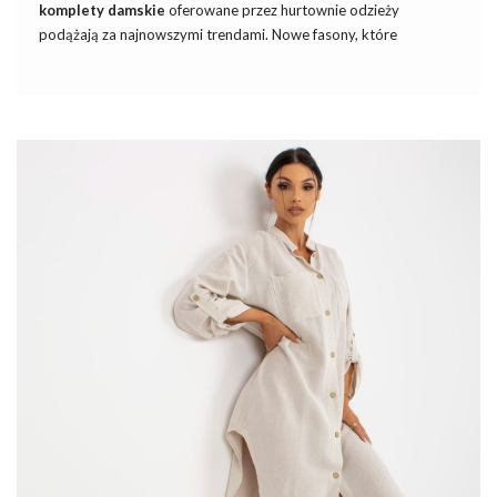
komplety damskie
oferowane przez hurtownie odzieży
podążają za najnowszymi trendami. Nowe fasony, które
pojawiają się na rynku, przynoszą świeże spojrzenie na klasykę.
Oferują zarówno nowoczesne, jak
i
ponadczasowe propozycje
dla każdej kobiety. Eleganckie komplety stanowią nie tylko
wyraz elegancji, ale również komfortu i swobody ruchu. To
właśnie czyni je idealnym wyborem nie tylko na spotkania
biznesowe, ale także na wiele innych okazji wiosennego sezonu.
Przekonajmy się, jakie nowości i propozycje przygotowała dla
nas najnowsza kolekcja eleganckich kompletów damskich z
oferty hurtowni odzieży.
Za co kochamy eleganckie komplety
damskie?
Eleganckie komplety damskie
wyróżniają się swoim
wyrafinowanym wyglądem oraz zdolnością …