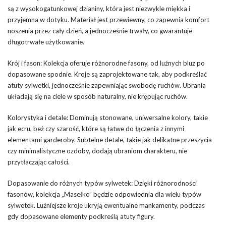
są z wysokogatunkowej dzianiny, która jest niezwykle miękka i
przyjemna w dotyku. Materiał jest przewiewny, co zapewnia komfort
noszenia przez cały dzień, a jednocześnie trwały, co gwarantuje
długotrwałe użytkowanie.
Krój i fason: Kolekcja oferuje różnorodne fasony, od luźnych bluz po
dopasowane spodnie. Kroje są zaprojektowane tak, aby podkreślać
atuty sylwetki, jednocześnie zapewniając swobodę ruchów. Ubrania
układają się na ciele w sposób naturalny, nie krępując ruchów.
Kolorystyka i detale: Dominują stonowane, uniwersalne kolory, takie
jak ecru, beż czy szarość, które są łatwe do łączenia z innymi
elementami garderoby. Subtelne detale, takie jak delikatne przeszycia
czy minimalistyczne ozdoby, dodają ubraniom charakteru, nie
przytłaczając całości.
Dopasowanie do różnych typów sylwetek: Dzięki różnorodności
fasonów, kolekcja „Masełko” będzie odpowiednia dla wielu typów
sylwetek. Luźniejsze kroje ukryją ewentualne mankamenty, podczas
gdy dopasowane elementy podkreślą atuty figury.