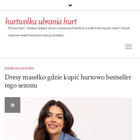
hurtwolka ubrania hurt
Ubrania hurt – Szukasz ładnych ubrań z najnowszych kolekcji, w niskich hurtowych cenach i dużym
wyborem modeli hurtownia odzieży damskiej.
Toggl
Naviga
kolekcja masełko
Dresy masełko gdzie kupić hurtowo bestseller
tego sezonu