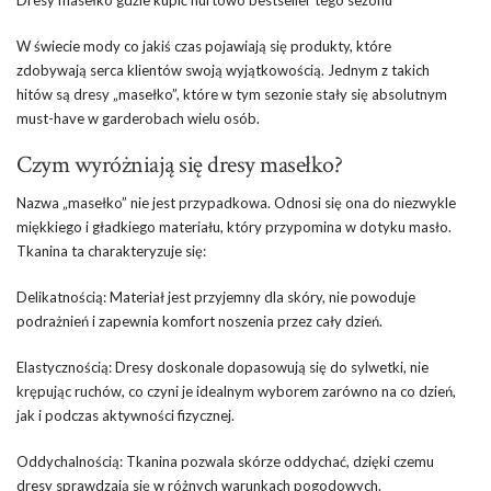
Dresy masełko gdzie kupić hurtowo bestseller tego sezonu
W świecie mody co jakiś czas pojawiają się produkty, które
zdobywają serca klientów swoją wyjątkowością. Jednym z takich
hitów są dresy „masełko”, które w tym sezonie stały się absolutnym
must-have w garderobach wielu osób.
Czym wyróżniają się dresy masełko?
Nazwa „masełko” nie jest przypadkowa. Odnosi się ona do niezwykle
miękkiego i gładkiego materiału, który przypomina w dotyku masło.
Tkanina ta charakteryzuje się:
Delikatnością: Materiał jest przyjemny dla skóry, nie powoduje
podrażnień i zapewnia komfort noszenia przez cały dzień.
Elastycznością: Dresy doskonale dopasowują się do sylwetki, nie
krępując ruchów, co czyni je idealnym wyborem zarówno na co dzień,
jak i podczas aktywności fizycznej.
Oddychalnością: Tkanina pozwala skórze oddychać, dzięki czemu
dresy sprawdzają się w różnych warunkach pogodowych.