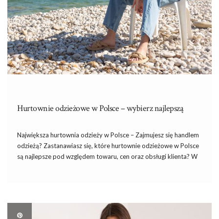
Hurtownie odzieżowe w Polsce – wybierz najlepszą
Największa hurtownia odzieży w Polsce – Zajmujesz się handlem
odzieżą? Zastanawiasz się, które hurtownie odzieżowe w Polsce
są najlepsze pod względem towaru, cen oraz obsługi klienta? W
takim razie zapraszamy do lektury naszego dzisiejszego tekstu,
w którym pomożemy Ci wybrać najlepszą polską hurtownię
odzieży! […]