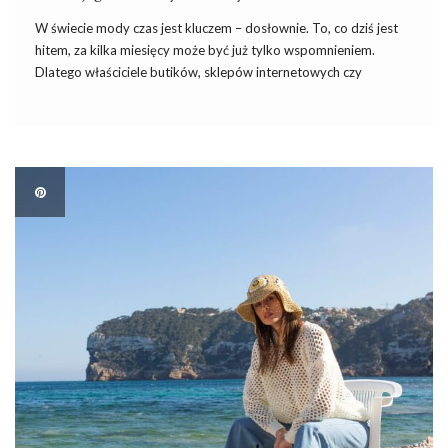
W świecie mody czas jest kluczem – dosłownie. To, co dziś jest
hitem, za kilka miesięcy może być już tylko wspomnieniem.
Dlatego właściciele butików, sklepów internetowych czy
sprzedawcy na platformach marketplace powinni umiejętnie
planować zakupy sezonowych kolekcji. W tym procesie
profesjonalne hurtownie odzieży, takie jak […]