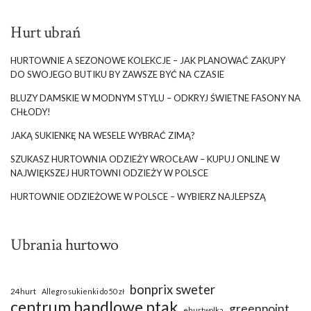
Hurt ubrań
HURTOWNIE A SEZONOWE KOLEKCJE – JAK PLANOWAĆ ZAKUPY
DO SWOJEGO BUTIKU BY ZAWSZE BYĆ NA CZASIE
BLUZY DAMSKIE W MODNYM STYLU – ODKRYJ ŚWIETNE FASONY NA
CHŁODY!
JAKĄ SUKIENKĘ NA WESELE WYBRAĆ ZIMĄ?
SZUKASZ HURTOWNIA ODZIEŻY WROCŁAW – KUPUJ ONLINE W
NAJWIĘKSZEJ HURTOWNI ODZIEŻY W POLSCE
HURTOWNIE ODZIEŻOWE W POLSCE – WYBIERZ NAJLEPSZĄ
Ubrania hurtowo
bonprix sweter
24hurt
Allegro sukienki do 50 zł
centrum handlowe ptak
greenpoint
ehurtwolka