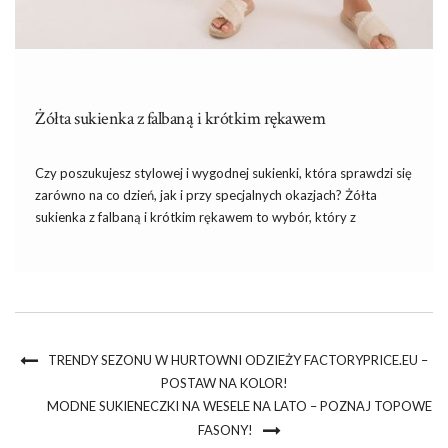
Żółta sukienka z falbaną i krótkim rękawem
Czy poszukujesz stylowej i wygodnej sukienki, która sprawdzi się
zarówno na co dzień, jak i przy specjalnych okazjach? Żółta
sukienka z falbaną i krótkim rękawem to wybór, który z
pewnością Cię nie zawiedzie. Jest to idealna propozycja dla
każdej kobiety ceniącej sobie elegancję połączoną z […]
TRENDY SEZONU W HURTOWNI ODZIEŻY FACTORYPRICE.EU –
POSTAW NA KOLOR!
MODNE SUKIENECZKI NA WESELE NA LATO – POZNAJ TOPOWE
FASONY!