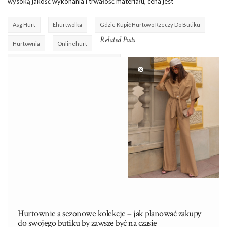
wysoką jakość wykonania i trwałość materiału, cena jest
Asg Hurt
Ehurtwolka
Gdzie Kupić Hurtowo Rzeczy Do Butiku
Related Posts
Hurtownia
Onlinehurt
Z Jakiego Materiału Są Najlepsze Dresy
Hurtownie a sezonowe kolekcje – jak planować zakupy
do swojego butiku by zawsze być na czasie