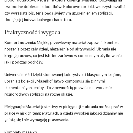
Dobór dodatków: Neutralne kolory kolekcji „Masełko” pozwalają na
swobodne dobieranie dodatków. Kolorowe torebki, wzorzyste szaliki
czy wyrazista biżuteria będą świetnym uzupełnieniem stylizacji,
dodając jej indywidualnego charakteru.
Praktyczność i wygoda
Komfort noszenia: Miękki, przewiewny materiał zapewnia komfort
noszenia przez cały dzień, niezależnie od aktywności. Ubrania nie
krępują ruchów, co jest istotne zarówno w codziennym użytkowaniu,
jak i podczas podróży.
Uniwersalność: Dzięki stonowanej kolorystyce i klasycznym krojom,
ubrania z kolekcji „Masełko” łatwo komponują się z innymi
elementami garderoby. To z pewnością pozwala na tworzenie
różnorodnych stylizacji na różne okazje.
Pielęgnacja: Materiał jest łatwy w pielęgnacji – ubrania można prać w
pralce w niskich temperaturach, a dzięki wysokiej jakości dzianiny nie
gniotą się i nie wymagają prasowania.
Komplety masełko