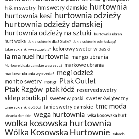
hurtownia
hm swetry damskie
h & m swetry
hurtownia odzieży
hurtownia kesi
hurtownia odzieży damskiej
hurtownia odzieży na sztuki
hurtownia ubrań
hurt wolka
Jakie sukienki dla 30 latki?
Jakie sukienki odmładzają?
kolorowy sweter w paski
Jakie sukienki wyszczuplają?
la manuel hurtownia
mango ubrania
markowe ubrania
Markowe bluzki damskie wyprzedaż
megi odzież
markowe ubrania wyprzedaż
Ptak Outlet
mohito swetry
msngr
Ptak Rzgów
ptak łódź
reserved swetry
sklep ebutik.pl
sweter w paski
sweter świąteczny
tmc moda
tanie swetry damskie
tanie sukienki do 50 zł
wega hurtownia
wlka kosowska hurt
ubrania damskie
wolka kosowska hurtownia
Wólka Kosowska Hurtownie
zalando