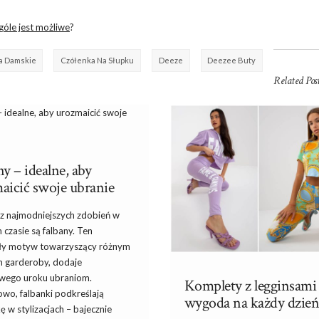
góle jest możliwe
?
a Damskie
Czółenka Na Słupku
Deeze
Deezee Buty
Related Post
y – idealne, aby
aicić swoje ubranie
z najmodniejszych zdobień w
 czasie są falbany. Ten
ły motyw towarzyszący różnym
m garderoby, dodaje
wego uroku ubraniom.
Komplety z legginsami
wo, falbanki podkreślają
wygoda na każdy dzie
 w stylizacjach – bajecznie