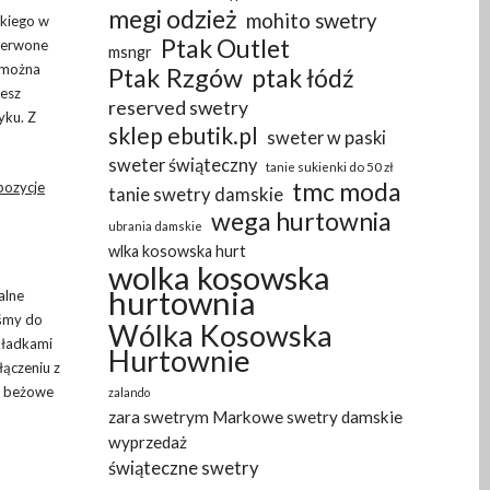
megi odzież
mohito swetry
kkiego w
Ptak Outlet
czerwone
msngr
, można
Ptak Rzgów
ptak łódź
cesz
reserved swetry
yku. Z
sklep ebutik.pl
sweter w paski
sweter świąteczny
tanie sukienki do 50 zł
tmc moda
pozycje
tanie swetry damskie
wega hurtownia
ubrania damskie
wlka kosowska hurt
wolka kosowska
hurtownia
alne
śmy do
Wólka Kosowska
kładkami
Hurtownie
ączeniu z
z beżowe
zalando
zara swetrym Markowe swetry damskie
wyprzedaż
świąteczne swetry