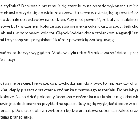
 stylistka? Doskonale prezentują się szare buty na obcasie wykonane z mię
że
obuwie
przyda się do wielu zestawów. Strzałem w dziesiątkę są również 
doskonale do zestawów na co dzień. Aby mieć pewność, że buty są stabilne
owe buty w czarnym kolorze ozdabia niewielka kokardka z przodu. Jeśli ch
a
obuwie
w bordowym kolorze. Głęboki odcień doda czółenkom elegancji i sz
i i błyszczącymi przypinkami, które z pewnością zwrócą uwagę.
ować
by zaskoczyć wyglądem. Moda w stylu retro:
Sztruksowa spódnica – pro
ie znacy?
ścią nie brakuje. Pierwsze, co przychodzi nam do głowy, to imprezy czy oficj
kiet, ciepły płaszcz oraz czarne
czółenka
z matowego materiału. Dobrałyby
kolorze. Na co dzień polecamy jasnoszare
czółenka na słupku
z miękkimi w
wie jest doskonałe na przykład na spacer. Buty będą wyglądać dobrze w poł
skórzaną. Do pracy dobrym wyborem będzie granatowa spódnica i żakiet ora
elną bransoletkę.