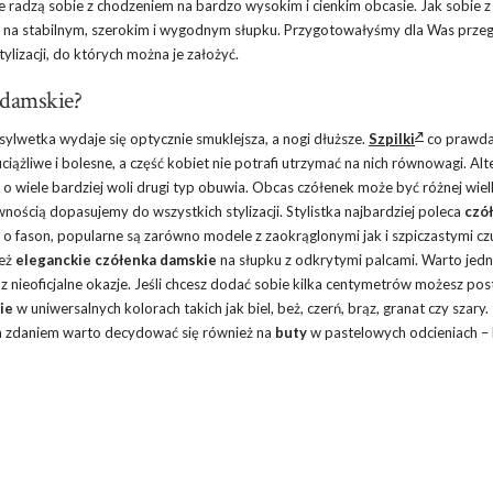
nie radzą sobie z chodzeniem na bardzo wysokim i cienkim obcasie. Jak sobie 
 na stabilnym, szerokim i wygodnym słupku. Przygotowałyśmy dla Was prze
lizacji, do których można je założyć.
 damskie?
sylwetka wydaje się optycznie smuklejsza, a nogi dłuższe.
Szpilki
co prawd
uciążliwe i bolesne, a część kobiet nie potrafi utrzymać na nich równowagi. Al
o o wiele bardziej woli drugi typ obuwia. Obcas czółenek może być różnej wielk
nością dopasujemy do wszystkich stylizacji. Stylistka najbardziej poleca
czó
zi o fason, popularne są zarówno modele z zaokrąglonymi jak i szpiczastymi c
ież
eleganckie czółenka damskie
na słupku z odkrytymi palcami. Warto jed
 nieoficjalne okazje. Jeśli chcesz dodać sobie kilka centymetrów możesz pos
ie
w uniwersalnych kolorach takich jak biel, beż, czerń, brąz, granat czy szary.
ym zdaniem warto decydować się również na
buty
w pastelowych odcieniach – 