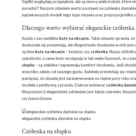
Szpilki wyglądają przepięknie, ale są zmorą wielu kobiet, które 
poradzić? Naszym zdaniem warto postawić na czółenka damskie
najciekawszych modeli tego typu obuwia oraz propozycje kilku sty
Dlaczego warto wybierać eleganckie czółenka
Każda z nas uwielbia
buty na obcasie.
Takie obuwie sprawia, że 
doskonale się prezentują, ale długotrwałe chodzenie w nich jest 
są inne
buty na obcasie
– koturny czy
czółenka
. Nasza stylistk
szerokości, a same buty występują w tak wielu fasonach, że z pew
słupku
– są stabilne i zapewniają komfort chodzenia. Jeśli chod
wszystko zależy od naszego gustu. Świetnie prezentują się równ
pamiętać, że obuwie jest zarezerwowane na ciepłe pory roku oraz
modele z platformą z przodu. Dobrze wybierać
czółenka damsk
Klasycznym (i eleganckim) odcieniem jest także czerwień. Nasz
czy jasnoróżowe.
eleganckie czółenka damskie na słupku
Czółenka na słupku