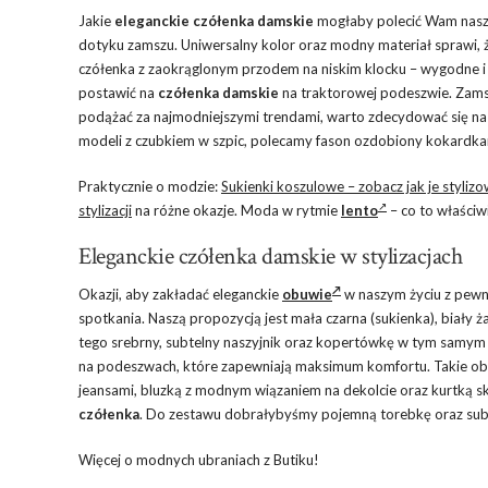
Jakie
eleganckie czółenka damskie
mogłaby polecić Wam nasza
dotyku zamszu. Uniwersalny kolor oraz modny materiał sprawi, 
czółenka z zaokrąglonym przodem na niskim klocku – wygodne i 
postawić na
czółenka damskie
na traktorowej podeszwie. Zamsz
podążać za najmodniejszymi trendami, warto zdecydować się n
modeli z czubkiem w szpic, polecamy fason ozdobiony kokardkam
Praktycznie o modzie:
Sukienki koszulowe – zobacz jak je styliz
stylizacji
na różne okazje. Moda w rytmie
lento
– co to właściw
Eleganckie czółenka damskie w stylizacjach
Okazji, aby zakładać eleganckie
obuwie
w naszym życiu z pewno
spotkania. Naszą propozycją jest mała czarna (sukienka), biały ża
tego srebrny, subtelny naszyjnik oraz kopertówkę w tym samym 
na podeszwach, które zapewniają maksimum komfortu. Takie obu
jeansami, bluzką z modnym wiązaniem na dekolcie oraz kurtką 
czółenka
. Do zestawu dobrałybyśmy pojemną torebkę oraz subt
Więcej o modnych ubraniach z Butiku!