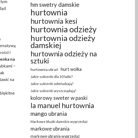
z tym
hm swetry damskie
gląd
hurtownia
hurtownia kesi
hurtownia odzieży
hurtownia odzieży
a
damskiej
ternatywą
hurtownia odzieży na
ości i
sztuki
łenka na
zubkami –
hurt wolka
hurtownia ubrań
nak
Jakie sukienki dla 30 latki?
tawić na
Jakie sukienki odmładzają?
Jakie sukienki wyszczuplają?
błękitne
kolorowy sweter w paski
la manuel hurtownia
mango ubrania
Markowe bluzki damskie wyprzedaż
markowe ubrania
markowe ubrania wyprzedaż