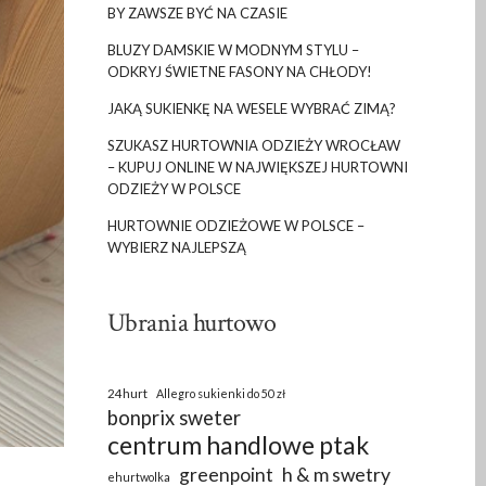
BY ZAWSZE BYĆ NA CZASIE
BLUZY DAMSKIE W MODNYM STYLU –
ODKRYJ ŚWIETNE FASONY NA CHŁODY!
JAKĄ SUKIENKĘ NA WESELE WYBRAĆ ZIMĄ?
SZUKASZ HURTOWNIA ODZIEŻY WROCŁAW
– KUPUJ ONLINE W NAJWIĘKSZEJ HURTOWNI
ODZIEŻY W POLSCE
HURTOWNIE ODZIEŻOWE W POLSCE –
WYBIERZ NAJLEPSZĄ
Ubrania hurtowo
24hurt
Allegro sukienki do 50 zł
bonprix sweter
centrum handlowe ptak
greenpoint
h & m swetry
ehurtwolka