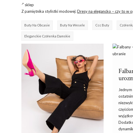
sklep
Z pamiętnika stylistki modowej:
Dresy na elegancko – czy to w o
Buty Na Obcasie
Buty Na Wesele
Ccc Buty
Czółenk
Eleganckie Czółenka Damskie
Falban
urozm
Jednym 
ostatnim
niezwyk
częścio
wyjątko
Dodatko
dynamikę