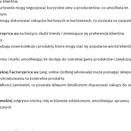
y klientów.
 hurtownie mogą negocjować korzystne ceny u producentów, co umożliwia im
znym.
ki mogą dokonywać zakupów hurtowych w hurtowniach, co pozwala na zaopatr
ryprice.eu
na bieżąco śledzi trendy i zmieniające się preferencje klientów,
y.
ają nowe kolekcje i produkty, które mogą stać się popularne wśród klient
rmy i marki, umożliwiając im dostęp do szerokiej gamy produktów i zwiększaj
kiej Factoryprice.eu
(ang. online clothing wholesale) może pomagać sklep
potrzebowania na konkretne produkty.
wielkości zamówień, co pozwala sklepom detalicznym dopasować zakupy do s
amskiej
odgrywa istotną rolę w biznesie odzieżowym, umożliwiając sprawną
cznych.