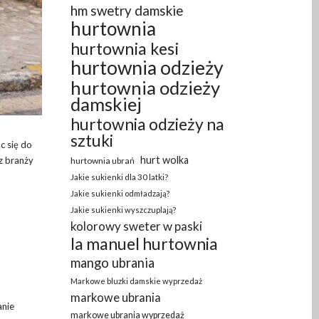
hm swetry damskie
hurtownia
hurtownia kesi
hurtownia odzieży
hurtownia odzieży
damskiej
hurtownia odzieży na
sztuki
c się do
hurt wolka
z branży
hurtownia ubrań
Jakie sukienki dla 30 latki?
Jakie sukienki odmładzają?
Jakie sukienki wyszczuplają?
kolorowy sweter w paski
la manuel hurtownia
mango ubrania
Markowe bluzki damskie wyprzedaż
markowe ubrania
anie
markowe ubrania wyprzedaż