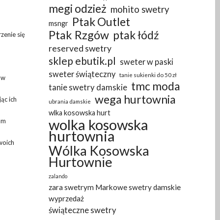
megi odzież
mohito swetry
Ptak Outlet
msngr
Ptak Rzgów
ptak łódź
zenie się
reserved swetry
sklep ebutik.pl
sweter w paski
sweter świąteczny
tanie sukienki do 50 zł
ów
tmc moda
tanie swetry damskie
wega hurtownia
ąc ich
ubrania damskie
wlka kosowska hurt
wolka kosowska
om
hurtownia
woich
Wólka Kosowska
Hurtownie
zalando
zara swetrym Markowe swetry damskie
wyprzedaż
świąteczne swetry