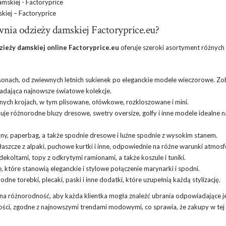
kiej
– Factoryprice
wnia odzieży damskiej Factoryprice.eu?
ieży damskiej online Factoryprice.eu
oferuje szeroki asortyment różnych
 fasonach, od zwiewnych letnich sukienek po eleganckie modele wieczorowe. Zo
iadająca najnowsze światowe kolekcje.
nych krojach, w tym plisowane, ołówkowe, rozkloszowane i mini.
je różnorodne bluzy dresowe, swetry oversize, golfy i inne modele idealne n
ony, paperbag, a także spodnie dresowe i luźne spodnie z wysokim stanem.
 płaszcze z alpaki, puchowe kurtki i inne, odpowiednie na różne warunki atmosf
ekoltami, topy z odkrytymi ramionami, a także koszule i tuniki.
 które stanowią eleganckie i stylowe połączenie marynarki i spodni.
dne torebki, plecaki, paski i inne dodatki, które uzupełnią każdą stylizację.
na różnorodność, aby każda klientka mogła znaleźć ubrania odpowiadające je
ości, zgodne z najnowszymi trendami modowymi, co sprawia, że zakupy w tej