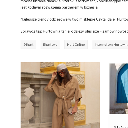
modne ubrania damskie. Szeroki asortyment, konkurencyjne ceny,
jest godnym rozważenia partnerem w biznesie.
Najlepsze trendy odzieżowe w twoim sklepie Czytaj dalej:
Hurtow
Sprawdź też:
Hurtownia taniej odzieży plus size – zamów nowoś
24hurt
Ehurtowo
Hurt Online
Internetowa Hurtownia