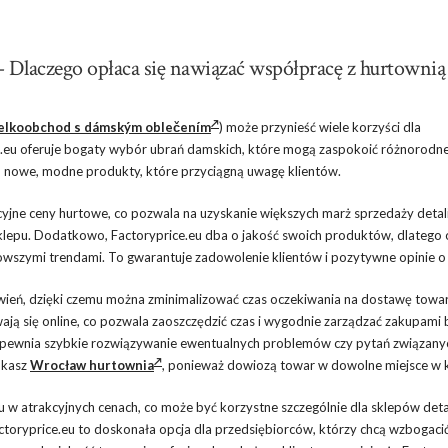
– Dlaczego opłaca się nawiązać współpracę z hurtownią
elkoobchod s dámským oblečením
) może przynieść wiele korzyści dla
e.eu oferuje bogaty wybór ubrań damskich, które mogą zaspokoić różnorodne
 o nowe, modne produkty, które przyciągną uwagę klientów.
yjne ceny hurtowe, co pozwala na uzyskanie większych marż sprzedaży detali
klepu. Dodatkowo, Factoryprice.eu dba o jakość swoich produktów, dlatego 
owszymi trendami. To gwarantuje zadowolenie klientów i pozytywne opinie o 
wień, dzięki czemu można zminimalizować czas oczekiwania na dostawę towa
ją się online, co pozwala zaoszczędzić czas i wygodnie zarządzać zakupami 
 zapewnia szybkie rozwiązywanie ewentualnych problemów czy pytań związany
zukasz
Wrocław hurtownia
, ponieważ dowiozą towar w dowolne miejsce w k
 w atrakcyjnych cenach, co może być korzystne szczególnie dla sklepów deta
oryprice.eu to doskonała opcja dla przedsiębiorców, którzy chcą wzbogacić