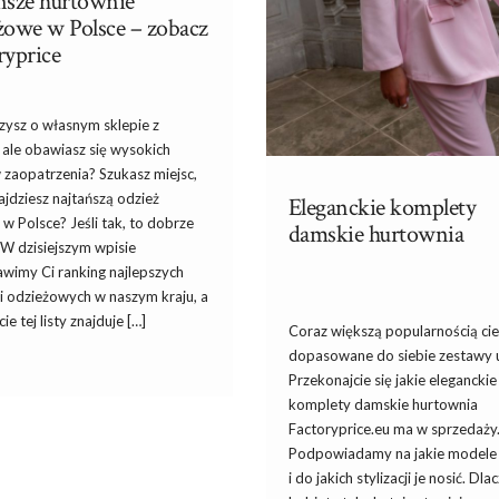
ńsze hurtownie
żowe w Polsce – zobacz
ryprice
zysz o własnym sklepie z
 ale obawiasz się wysokich
 zaopatrzenia? Szukasz miejsc,
ajdziesz najtańszą odzież
Eleganckie komplety
w Polsce? Jeśli tak, to dobrze
damskie hurtownia
! W dzisiejszym wpisie
awimy Ci ranking najlepszych
i odzieżowych w naszym kraju, a
ie tej listy znajduje […]
Coraz większą popularnością cie
dopasowane do siebie zestawy 
Przekonajcie się jakie eleganckie
komplety damskie hurtownia
Factoryprice.eu ma w sprzedaży
Podpowiadamy na jakie modele 
i do jakich stylizacji je nosić. Dl