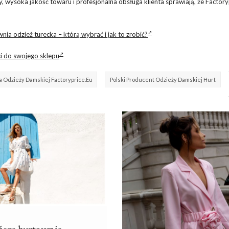
 wysoka jakość towaru i profesjonalna obsługa klienta sprawiają, że Factory
nia odzież turecka – którą wybrać i jak to zrobić?
ci do swojego sklepu
 Odzieży Damskiej Factoryprice.eu
Polski Producent Odzieży Damskiej Hurt