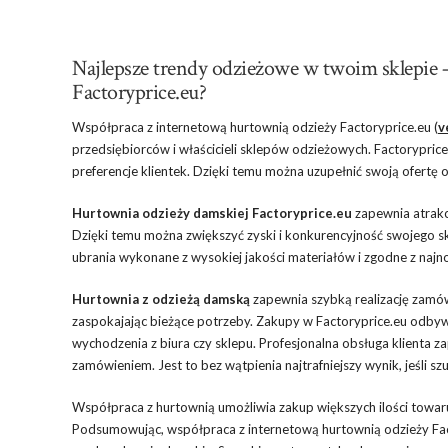
Najlepsze trendy odzieżowe w twoim sklepie 
Factoryprice.eu?
Współpraca z internetową hurtownią odzieży Factoryprice.eu (
v
przedsiębiorców i właścicieli sklepów odzieżowych. Factorypric
preferencje klientek. Dzięki temu można uzupełnić swoją ofertę
Hurtownia odzieży damskiej Factoryprice.eu
zapewnia atrakc
Dzięki temu można zwiększyć zyski i konkurencyjność swojego s
ubrania wykonane z wysokiej jakości materiałów i zgodne z najn
Hurtownia z odzieżą damską
zapewnia szybką realizację zamó
zaspokajając bieżące potrzeby. Zakupy w Factoryprice.eu odbywa
wychodzenia z biura czy sklepu. Profesjonalna obsługa klienta
zamówieniem. Jest to bez wątpienia najtrafniejszy wynik, jeśli s
Współpraca z hurtownią umożliwia zakup większych ilości towaru
Podsumowując, współpraca z internetową hurtownią odzieży Fact