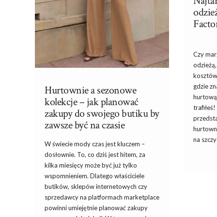
Najta
odzie
Facto
Czy mar
odzieżą,
kosztów
gdzie zn
Hurtownie a sezonowe
hurtową 
kolekcje – jak planować
trafiłeś
zakupy do swojego butiku by
przedst
zawsze być na czasie
hurtown
na szczyc
W świecie mody czas jest kluczem –
dosłownie. To, co dziś jest hitem, za
kilka miesięcy może być już tylko
wspomnieniem. Dlatego właściciele
butików, sklepów internetowych czy
sprzedawcy na platformach marketplace
powinni umiejętnie planować zakupy