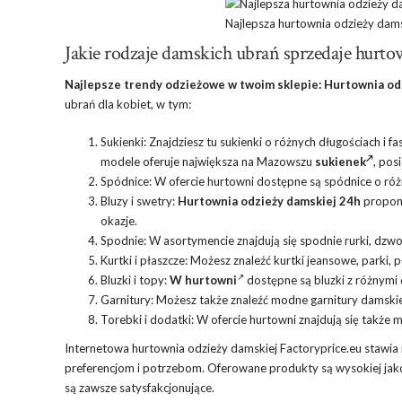
Najlepsza hurtownia odzieży dams
Jakie rodzaje damskich ubrań sprzedaje hurto
Najlepsze trendy odzieżowe w twoim sklepie: Hurtownia odz
ubrań dla kobiet, w tym:
Sukienki: Znajdziesz tu sukienki o różnych długościach i
modele oferuje największa na Mazowszu
sukienek
, pos
Spódnice: W ofercie hurtowni dostępne są spódnice o róż
Bluzy i swetry:
Hurtownia odzieży damskiej 24h
proponu
okazje.
Spodnie: W asortymencie znajdują się spodnie rurki, dzw
Kurtki i płaszcze: Możesz znaleźć kurtki jeansowe, parki,
Bluzki i topy:
W hurtowni
dostępne są bluzki z różnymi d
Garnitury: Możesz także znaleźć modne garnitury damskie,
Torebki i dodatki: W ofercie hurtowni znajdują się także mo
Internetowa hurtownia odzieży damskiej Factoryprice.eu stawia 
preferencjom i potrzebom. Oferowane produkty są wysokiej jak
są zawsze satysfakcjonujące.