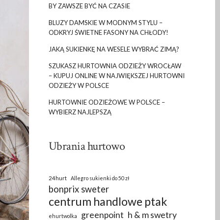
BY ZAWSZE BYĆ NA CZASIE
BLUZY DAMSKIE W MODNYM STYLU –
ODKRYJ ŚWIETNE FASONY NA CHŁODY!
JAKĄ SUKIENKĘ NA WESELE WYBRAĆ ZIMĄ?
SZUKASZ HURTOWNIA ODZIEŻY WROCŁAW
– KUPUJ ONLINE W NAJWIĘKSZEJ HURTOWNI
ODZIEŻY W POLSCE
HURTOWNIE ODZIEŻOWE W POLSCE –
WYBIERZ NAJLEPSZĄ
Ubrania hurtowo
24hurt
Allegro sukienki do 50 zł
bonprix sweter
centrum handlowe ptak
greenpoint
h & m swetry
ehurtwolka