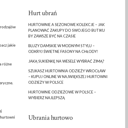
Hurt ubrań
HURTOWNIE A SEZONOWE KOLEKCJE – JAK
 rodzajów
PLANOWAĆ ZAKUPY DO SWOJEGO BUTIKU
BY ZAWSZE BYĆ NA CZASIE
bacz jakie
BLUZY DAMSKIE W MODNYM STYLU –
ODKRYJ ŚWIETNE FASONY NA CHŁODY!
JAKĄ SUKIENKĘ NA WESELE WYBRAĆ ZIMĄ?
a różne
SZUKASZ HURTOWNIA ODZIEŻY WROCŁAW
– KUPUJ ONLINE W NAJWIĘKSZEJ HURTOWNI
ODZIEŻY W POLSCE
eryczne.
HURTOWNIE ODZIEŻOWE W POLSCE –
WYBIERZ NAJLEPSZĄ
j
Ubrania hurtowo
 hurtowni