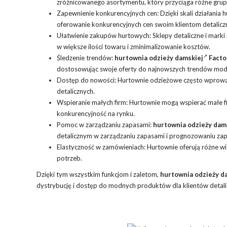
zróżnicowanego asortymentu, który przyciąga różne grup
Zapewnienie konkurencyjnych cen: Dzięki skali działania
oferowanie konkurencyjnych cen swoim klientom detalic
Ułatwienie zakupów hurtowych: Sklepy detaliczne i mar
w większe ilości towaru i zminimalizowanie kosztów.
Śledzenie trendów:
hurtownia odzieży damskiej
Facto
dostosowując swoje oferty do najnowszych trendów mod
Dostęp do nowości: Hurtownie odzieżowe często wprowadz
detalicznych.
Wspieranie małych firm: Hurtownie mogą wspierać małe fi
konkurencyjność na rynku.
Pomoc w zarządzaniu zapasami:
hurtownia odzieży dams
detalicznym w zarządzaniu zapasami i prognozowaniu za
Elastyczność w zamówieniach: Hurtownie oferują różne 
potrzeb.
Dzięki tym wszystkim funkcjom i zaletom,
hurtownia odzieży d
dystrybucję i dostęp do modnych produktów dla klientów detali