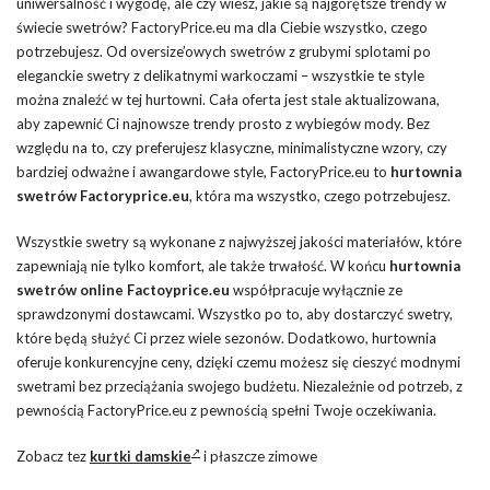
uniwersalność i wygodę, ale czy wiesz, jakie są najgorętsze trendy w
świecie swetrów? FactoryPrice.eu ma dla Ciebie wszystko, czego
potrzebujesz. Od oversize’owych swetrów z grubymi splotami po
eleganckie swetry z delikatnymi warkoczami – wszystkie te style
można znaleźć w tej hurtowni. Cała oferta jest stale aktualizowana,
aby zapewnić Ci najnowsze trendy prosto z wybiegów mody. Bez
względu na to, czy preferujesz klasyczne, minimalistyczne wzory, czy
bardziej odważne i awangardowe style, FactoryPrice.eu to
hurtownia
swetrów Factoryprice.eu
, która ma wszystko, czego potrzebujesz.
Wszystkie swetry są wykonane z najwyższej jakości materiałów, które
zapewniają nie tylko komfort, ale także trwałość. W końcu
hurtownia
swetrów online Factoyprice.eu
współpracuje wyłącznie ze
sprawdzonymi dostawcami. Wszystko po to, aby dostarczyć swetry,
które będą służyć Ci przez wiele sezonów. Dodatkowo, hurtownia
oferuje konkurencyjne ceny, dzięki czemu możesz się cieszyć modnymi
swetrami bez przeciążania swojego budżetu. Niezależnie od potrzeb, z
pewnością FactoryPrice.eu z pewnością spełni Twoje oczekiwania.
Zobacz tez
kurtki damskie
i płaszcze zimowe