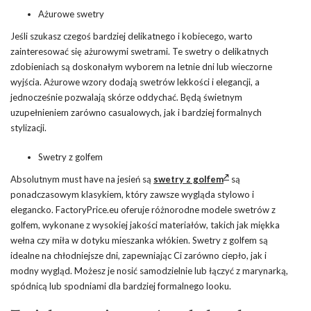
Ażurowe swetry
Jeśli szukasz czegoś bardziej delikatnego i kobiecego, warto
zainteresować się ażurowymi swetrami. Te swetry o delikatnych
zdobieniach są doskonałym wyborem na letnie dni lub wieczorne
wyjścia. Ażurowe wzory dodają swetrów lekkości i elegancji, a
jednocześnie pozwalają skórze oddychać. Będą świetnym
uzupełnieniem zarówno casualowych, jak i bardziej formalnych
stylizacji.
Swetry z golfem
Absolutnym must have na jesień są
swetry z golfem
są
ponadczasowym klasykiem, który zawsze wygląda stylowo i
elegancko. FactoryPrice.eu oferuje różnorodne modele swetrów z
golfem, wykonane z wysokiej jakości materiałów, takich jak miękka
wełna czy miła w dotyku mieszanka włókien. Swetry z golfem są
idealne na chłodniejsze dni, zapewniając Ci zarówno ciepło, jak i
modny wygląd. Możesz je nosić samodzielnie lub łączyć z marynarką,
spódnicą lub spodniami dla bardziej formalnego looku.