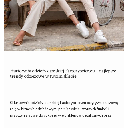
Hurtownia odzieży damskiej Factoryprice.eu – najlepsze
trendy odzieżowe w twoim sklepie
0Hurtownia odzieży damskiej Factoryprice.eu odgrywa kluczową
rolę w biznesie odzieżowym, pełniąc wiele istotnych funkcji i
przyczyniając się do sukcesu wielu sklepów detalicznych oraz
marek odzieżowych. Jest cennym źródłem towaru dla dla
rozmaitych przedsiębiorców odzieżowych z branży fashion oraz