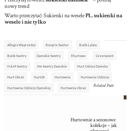
nowy trend
Warto przeczytać: Sukienki na wesele
PL.
sukienki na
wesele i nie tylko
Allegro Wyprzedaż
Bonprix Sweter
Butik Lalala
Butik Swetry
Damskie Swetry
Ehurtowo
Greenpoint
H & M Swetry
Hm Swetry Damskie
Hurt Odzież Damska
Hurt Ubrań
Hurt24
Hurtownia
Hurtownia Odzieży
Related Posts
Hurtownia Odzieży Damskiej
Hurtownia Ubrań
Kolorowy Sweter W Paski
Mango Ubrania
Markowe Swetry Wyprzedaż
Mohito Swetry
Reserved Swetr
Hurtownie a sezonowe
Swetery
Tanie Swetry Damskie
kolekcje – jak
planować
Tanie Swetry Sklep Internetowy
Zara Swetry