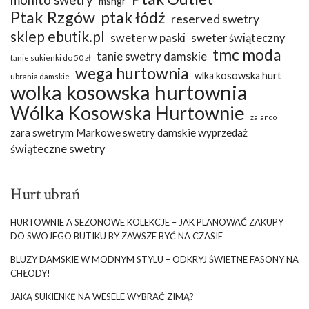
msngr
Ptak Rzgów
ptak łódź
reserved swetry
sklep ebutik.pl
sweter w paski
sweter świąteczny
tmc moda
tanie swetry damskie
tanie sukienki do 50 zł
wega hurtownia
wlka kosowska hurt
ubrania damskie
wolka kosowska hurtownia
Wólka Kosowska Hurtownie
zalando
zara swetrym Markowe swetry damskie wyprzedaż
świąteczne swetry
Hurt ubrań
HURTOWNIE A SEZONOWE KOLEKCJE – JAK PLANOWAĆ ZAKUPY
DO SWOJEGO BUTIKU BY ZAWSZE BYĆ NA CZASIE
BLUZY DAMSKIE W MODNYM STYLU – ODKRYJ ŚWIETNE FASONY NA
CHŁODY!
JAKĄ SUKIENKĘ NA WESELE WYBRAĆ ZIMĄ?