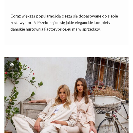
Coraz większą popularnością cieszą się dopasowane do siebie
zestawy ubrań. Przekonajcie się jakie eleganckie komplety
damskie hurtownia Factoryprice.eu ma w sprzedaży.
Podpowiadamy na jakie modele stawiać i do jakich stylizacji je
nosić. Dlaczego kobiety tak chętnie stawiają na komplety
damskie? Zestawy ubrań są modne już […]