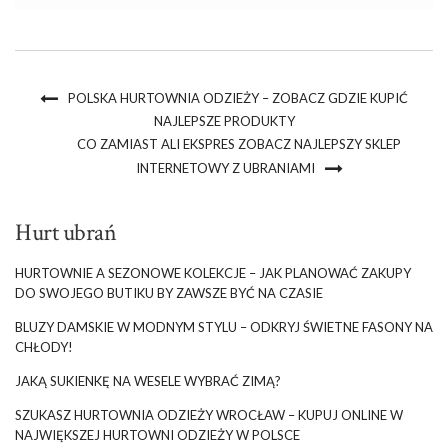
łącznikiem pomiędzy sklepami i producentami odzieży. To […]
POLSKA HURTOWNIA ODZIEŻY – ZOBACZ GDZIE KUPIĆ
NAJLEPSZE PRODUKTY
CO ZAMIAST ALI EKSPRES ZOBACZ NAJLEPSZY SKLEP
INTERNETOWY Z UBRANIAMI
Hurt ubrań
HURTOWNIE A SEZONOWE KOLEKCJE – JAK PLANOWAĆ ZAKUPY
DO SWOJEGO BUTIKU BY ZAWSZE BYĆ NA CZASIE
BLUZY DAMSKIE W MODNYM STYLU – ODKRYJ ŚWIETNE FASONY NA
CHŁODY!
JAKĄ SUKIENKĘ NA WESELE WYBRAĆ ZIMĄ?
SZUKASZ HURTOWNIA ODZIEŻY WROCŁAW – KUPUJ ONLINE W
NAJWIĘKSZEJ HURTOWNI ODZIEŻY W POLSCE