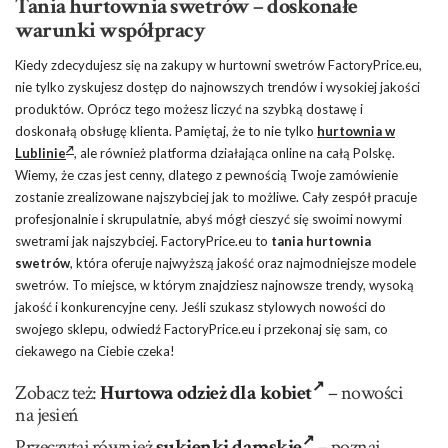
Tania hurtownia swetrów – doskonałe
warunki współpracy
Kiedy zdecydujesz się na zakupy w hurtowni swetrów FactoryPrice.eu,
nie tylko zyskujesz dostęp do najnowszych trendów i wysokiej jakości
produktów. Oprócz tego możesz liczyć na szybką dostawę i
doskonałą obsługę klienta. Pamiętaj, że to nie tylko
hurtownia w
Lublinie
, ale również platforma działająca online na całą Polskę.
Wiemy, że czas jest cenny, dlatego z pewnością Twoje zamówienie
zostanie zrealizowane najszybciej jak to możliwe. Cały zespół pracuje
profesjonalnie i skrupulatnie, abyś mógł cieszyć się swoimi nowymi
swetrami jak najszybciej. FactoryPrice.eu to
tania hurtownia
swetrów
, która oferuje najwyższą jakość oraz najmodniejsze modele
swetrów. To miejsce, w którym znajdziesz najnowsze trendy, wysoką
jakość i konkurencyjne ceny. Jeśli szukasz stylowych nowości do
swojego sklepu, odwiedź FactoryPrice.eu i przekonaj się sam, co
ciekawego na Ciebie czeka!
Zobacz też:
Hurtowa odzież dla kobiet
– nowoś
ci
na jesień
Przeczytaj również
sukienki damskie
– poznaj