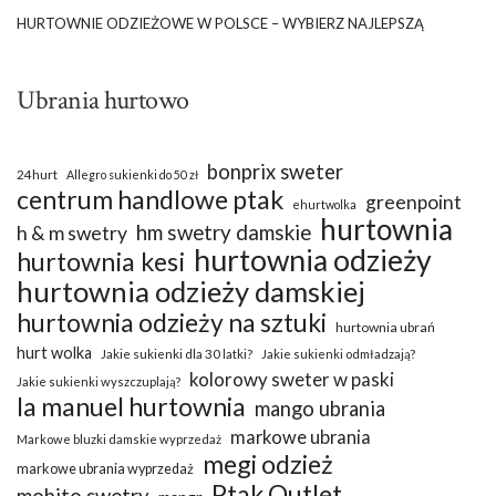
HURTOWNIE ODZIEŻOWE W POLSCE – WYBIERZ NAJLEPSZĄ
Ubrania hurtowo
bonprix sweter
24hurt
Allegro sukienki do 50 zł
centrum handlowe ptak
greenpoint
ehurtwolka
hurtownia
hm swetry damskie
h & m swetry
hurtownia odzieży
hurtownia kesi
hurtownia odzieży damskiej
hurtownia odzieży na sztuki
hurtownia ubrań
hurt wolka
Jakie sukienki dla 30 latki?
Jakie sukienki odmładzają?
kolorowy sweter w paski
Jakie sukienki wyszczuplają?
la manuel hurtownia
mango ubrania
markowe ubrania
Markowe bluzki damskie wyprzedaż
megi odzież
markowe ubrania wyprzedaż
Ptak Outlet
mohito swetry