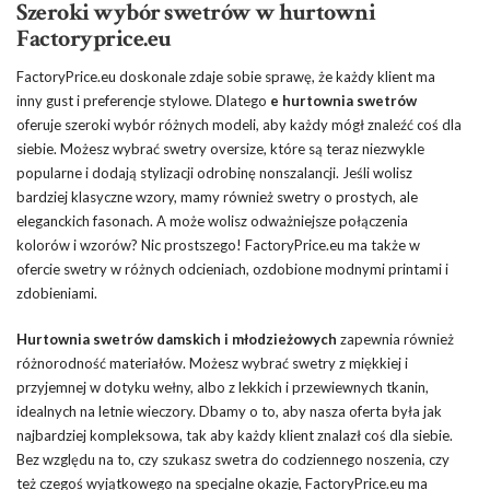
Szeroki wybór swetrów w hurtowni
Factoryprice.eu
FactoryPrice.eu doskonale zdaje sobie sprawę, że każdy klient ma
inny gust i preferencje stylowe. Dlatego
e hurtownia swetrów
oferuje szeroki wybór różnych modeli, aby każdy mógł znaleźć coś dla
siebie. Możesz wybrać swetry oversize, które są teraz niezwykle
popularne i dodają stylizacji odrobinę nonszalancji. Jeśli wolisz
bardziej klasyczne wzory, mamy również swetry o prostych, ale
eleganckich fasonach. A może wolisz odważniejsze połączenia
kolorów i wzorów? Nic prostszego! FactoryPrice.eu ma także w
ofercie swetry w różnych odcieniach, ozdobione modnymi printami i
zdobieniami.
Hurtownia swetrów damskich i młodzieżowych
zapewnia również
różnorodność materiałów. Możesz wybrać swetry z miękkiej i
przyjemnej w dotyku wełny, albo z lekkich i przewiewnych tkanin,
idealnych na letnie wieczory. Dbamy o to, aby nasza oferta była jak
najbardziej kompleksowa, tak aby każdy klient znalazł coś dla siebie.
Bez względu na to, czy szukasz swetra do codziennego noszenia, czy
też czegoś wyjątkowego na specjalne okazje, FactoryPrice.eu ma