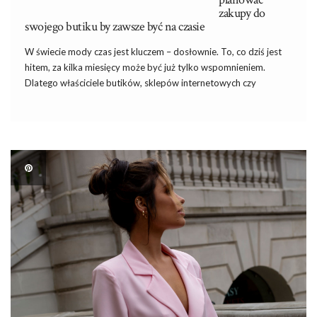
zakupy do
swojego butiku by zawsze być na czasie
W świecie mody czas jest kluczem – dosłownie. To, co dziś jest
hitem, za kilka miesięcy może być już tylko wspomnieniem.
Dlatego właściciele butików, sklepów internetowych czy
sprzedawcy na platformach marketplace powinni umiejętnie
planować zakupy sezonowych kolekcji. W tym procesie
profesjonalne hurtownie odzieży, takie jak […]