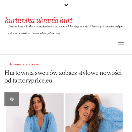
hurtwolka ubrania hurt
Ubrania hurt – Szukasz ładnych ubrań z najnowszych kolekcji, w niskich hurtowych cenach i dużym
wyborem modeli hurtownia odzieży damskiej.
Toggl
Naviga
hurtownie odzieżowe
Hurtownia swetrów zobacz stylowe nowości
od factoryprice.eu