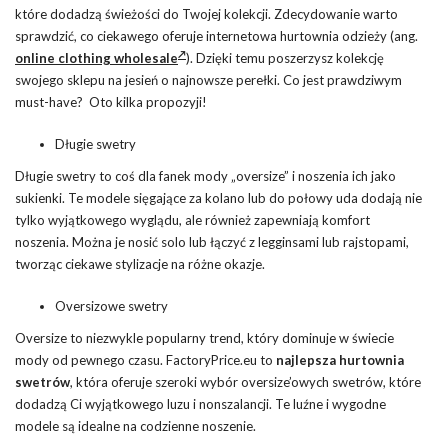
które dodadzą świeżości do Twojej kolekcji. Zdecydowanie warto
sprawdzić, co ciekawego oferuje internetowa hurtownia odzieży (ang.
online clothing wholesale
). Dzięki temu poszerzysz kolekcję
swojego sklepu na jesień o najnowsze perełki. Co jest prawdziwym
must-have? Oto kilka propozyji!
Długie swetry
Długie swetry to coś dla fanek mody „oversize” i noszenia ich jako
sukienki. Te modele sięgające za kolano lub do połowy uda dodają nie
tylko wyjątkowego wyglądu, ale również zapewniają komfort
noszenia. Można je nosić solo lub łączyć z legginsami lub rajstopami,
tworząc ciekawe stylizacje na różne okazje.
Oversizowe swetry
Oversize to niezwykle popularny trend, który dominuje w świecie
mody od pewnego czasu. FactoryPrice.eu to
najlepsza hurtownia
swetrów
, która oferuje szeroki wybór oversize’owych swetrów, które
dodadzą Ci wyjątkowego luzu i nonszalancji. Te luźne i wygodne
modele są idealne na codzienne noszenie.