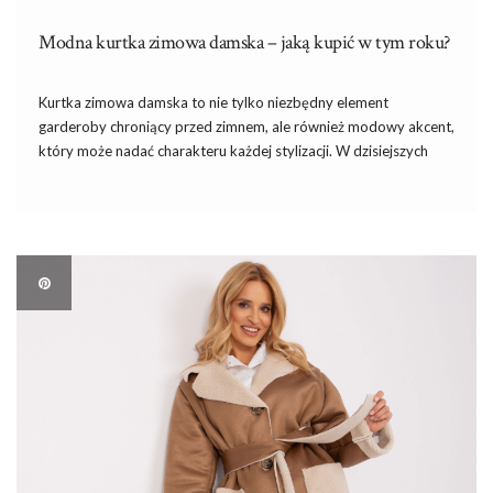
Modna kurtka zimowa damska – jaką kupić w tym roku?
Kurtka zimowa damska to nie tylko niezbędny element
garderoby chroniący przed zimnem, ale również modowy akcent,
który może nadać charakteru każdej stylizacji. W dzisiejszych
czasach bogactwo wzorów, krojów i materiałów sprawia, że
wybór idealnej kurtki zimowej staje się fascynującą podróżą po
świecie mody. Ciepłe puchowe […]