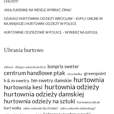
CHŁODY!
JAKĄ SUKIENKĘ NA WESELE WYBRAĆ ZIMĄ?
SZUKASZ HURTOWNIA ODZIEŻY WROCŁAW – KUPUJ ONLINE W
NAJWIĘKSZEJ HURTOWNI ODZIEŻY W POLSCE
HURTOWNIE ODZIEŻOWE W POLSCE – WYBIERZ NAJLEPSZĄ
Ubrania hurtowo
bonprix sweter
24hurt
Allegro sukienki do 50 zł
centrum handlowe ptak
greenpoint
ehurtwolka
hurtownia
hm swetry damskie
h & m swetry
hurtownia odzieży
hurtownia kesi
hurtownia odzieży damskiej
hurtownia odzieży na sztuki
hurtownia ubrań
hurt wolka
Jakie sukienki dla 30 latki?
Jakie sukienki odmładzają?