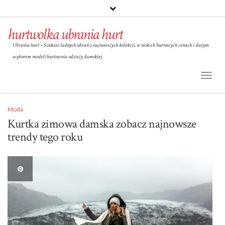
hurtwolka ubrania hurt
Ubrania hurt – Szukasz ładnych ubrań z najnowszych kolekcji, w niskich hurtowych cenach i dużym
wyborem modeli hurtownia odzieży damskiej.
Toggl
Naviga
Moda
Kurtka zimowa damska zobacz najnowsze
trendy tego roku