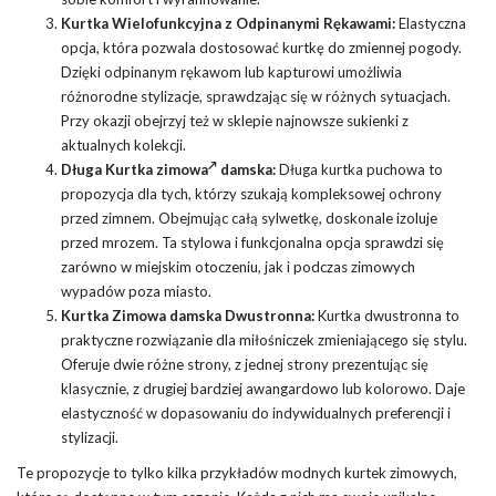
Kurtka Wielofunkcyjna z Odpinanymi Rękawami:
Elastyczna
opcja, która pozwala dostosować kurtkę do zmiennej pogody.
Dzięki odpinanym rękawom lub kapturowi umożliwia
różnorodne stylizacje, sprawdzając się w różnych sytuacjach.
Przy okazji obejrzyj też w sklepie najnowsze sukienki z
aktualnych kolekcji.
Długa
Kurtka zimowa
damska:
Długa kurtka puchowa to
propozycja dla tych, którzy szukają kompleksowej ochrony
przed zimnem. Obejmując całą sylwetkę, doskonale izoluje
przed mrozem. Ta stylowa i funkcjonalna opcja sprawdzi się
zarówno w miejskim otoczeniu, jak i podczas zimowych
wypadów poza miasto.
Kurtka Zimowa damska Dwustronna:
Kurtka dwustronna to
praktyczne rozwiązanie dla miłośniczek zmieniającego się stylu.
Oferuje dwie różne strony, z jednej strony prezentując się
klasycznie, z drugiej bardziej awangardowo lub kolorowo. Daje
elastyczność w dopasowaniu do indywidualnych preferencji i
stylizacji.
Te propozycje to tylko kilka przykładów modnych kurtek zimowych,