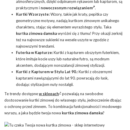
atmosferycznych, dzięki odpinanym rękawom lub kapturom, są
praktycznym i
nowoczesnym rozwiązaniem
.
Kurtki Wzorzyste:
Wzory, takie jak kraty, pepitka czy
geometryczne motywy, nadają kurtkom zimowym unikalnego
charakteru, stając się elementem wyrazistego stylu. Taka
kurtka zimowa damska
wyróżni cię z tłumu! Przy okazji zerknij
też na najnowsze sukienki na wesele uszyte w zgodzie z
najnowszymi trendami.
Futerka w Kapturze:
Kurtki z kapturem obszytym futerkiem,
które imituje kocie uszy lub naturalne futro, są modnym
akcentem, dodającym nonszalancji zimowej stylizacji.
Kurtki z Kapturem w Stylu Lat 90.:
Kurtki z obszernymi
kapturami nawiązującymi do lat 90. powracają do łask,
dodając stylizacjom nuty nostalgii.
Te trendy dostępne
w sklepach
pozwalają na swobodne
dostosowanie kurtki zimowej do własnego stylu, jednocześnie dbając
o ochronę przed zimnem. To kombinacja funkcjonalności i modowego
wyrazu, a jaka będzie twoja nowa
kurtka zimowa damska
?