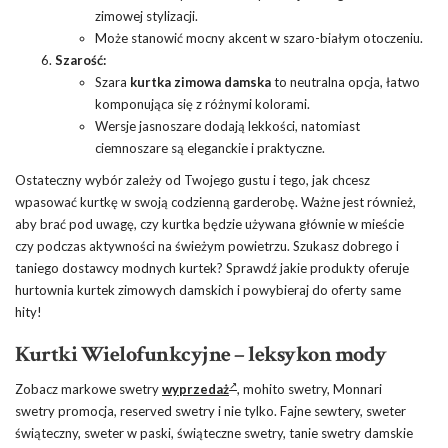
zimowej stylizacji.
Może stanowić mocny akcent w szaro-białym otoczeniu.
Szarość:
Szara
kurtka zimowa damska
to neutralna opcja, łatwo
komponująca się z różnymi kolorami.
Wersje jasnoszare dodają lekkości, natomiast
ciemnoszare są eleganckie i praktyczne.
Ostateczny wybór zależy od Twojego gustu i tego, jak chcesz
wpasować kurtkę w swoją codzienną garderobę. Ważne jest również,
aby brać pod uwagę, czy kurtka będzie używana głównie w mieście
czy podczas aktywności na świeżym powietrzu. Szukasz dobrego i
taniego dostawcy modnych kurtek? Sprawdź jakie produkty oferuje
hurtownia kurtek zimowych damskich i powybieraj do oferty same
hity!
Kurtki Wielofunkcyjne – leksykon mody
Zobacz markowe swetry
wyprzedaż
, mohito swetry, Monnari
swetry promocja, reserved swetry i nie tylko. Fajne sewtery, sweter
świąteczny, sweter w paski, świąteczne swetry, tanie swetry damskie