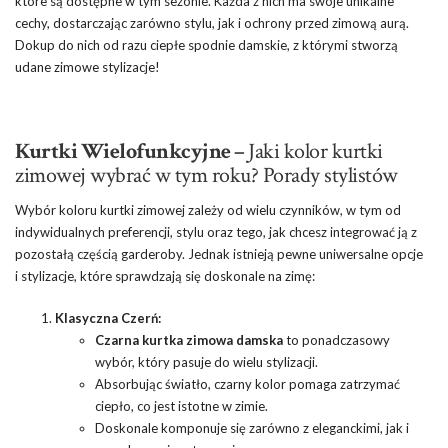
które są dostępne w tym sezonie. Każda z nich ma swoje unikalne
cechy, dostarczając zarówno stylu, jak i ochrony przed zimową aurą.
Dokup do nich od razu ciepłe spodnie damskie, z którymi stworzą
udane zimowe stylizacje!
Kurtki Wielofunkcyjne –
Jaki kolor kurtki
zimowej wybrać w tym roku? Porady stylistów
Wybór koloru kurtki zimowej zależy od wielu czynników, w tym od
indywidualnych preferencji, stylu oraz tego, jak chcesz integrować ją z
pozostałą częścią garderoby. Jednak istnieją pewne uniwersalne opcje
i stylizacje, które sprawdzają się doskonale na zimę:
Klasyczna Czerń:
Czarna
kurtka zimowa damska
to ponadczasowy
wybór, który pasuje do wielu stylizacji.
Absorbując światło, czarny kolor pomaga zatrzymać
ciepło, co jest istotne w zimie.
Doskonale komponuje się zarówno z eleganckimi, jak i