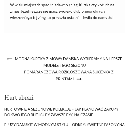
W wielu miejscach spadł niedawno śnieg. Kurtka czy kożuch na
zimę? Jeżeli jeszcze nie masz swojego ulubionego okrycia
wierzchniego tej zimy, to przyszła ostatnia chwila do namysłu!
Kurtka czy kożuch – wybór należy do Ciebie! Zima rządzi się
swoimi prawami, także jeżeli chodzi o modę. […]
MODNA KURTKA ZIMOWA DAMSKA WYBIERAMY NAJLEPSZE
MODELE TEGO SEZONU
POMARAŃCZOWA ROZKLOSZOWANA SUKIENKA Z
PRINTAMI
Hurt ubrań
HURTOWNIE A SEZONOWE KOLEKCJE – JAK PLANOWAĆ ZAKUPY
DO SWOJEGO BUTIKU BY ZAWSZE BYĆ NA CZASIE
BLUZY DAMSKIE W MODNYM STYLU – ODKRYJ ŚWIETNE FASONY NA