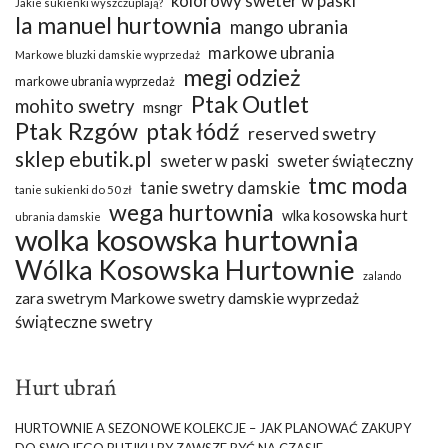
kolorowy sweter w paski
Jakie sukienki wyszczuplają?
la manuel hurtownia
mango ubrania
markowe ubrania
Markowe bluzki damskie wyprzedaż
megi odzież
markowe ubrania wyprzedaż
Ptak Outlet
mohito swetry
msngr
Ptak Rzgów
ptak łódź
reserved swetry
sklep ebutik.pl
sweter w paski
sweter świąteczny
tmc moda
tanie swetry damskie
tanie sukienki do 50 zł
wega hurtownia
wlka kosowska hurt
ubrania damskie
wolka kosowska hurtownia
Wólka Kosowska Hurtownie
zalando
zara swetrym Markowe swetry damskie wyprzedaż
świąteczne swetry
Hurt ubrań
HURTOWNIE A SEZONOWE KOLEKCJE – JAK PLANOWAĆ ZAKUPY