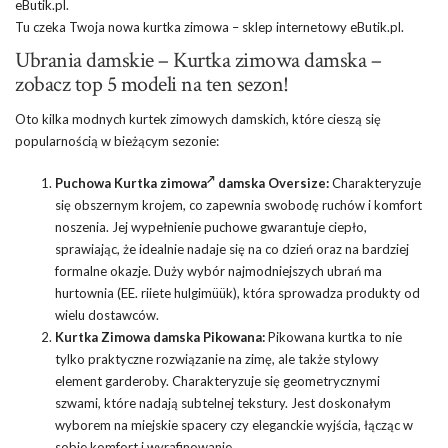
Tu czeka Twoja nowa kurtka zimowa –
sklep
internetowy eButik.pl.
Ubrania damskie – Kurtka zimowa damska –
zobacz top 5 modeli na ten sezon!
Oto kilka modnych kurtek zimowych damskich, które cieszą się
popularnością w bieżącym sezonie:
Puchowa
Kurtka zimowa
damska Oversize:
Charakteryzuje
się obszernym krojem, co zapewnia swobodę ruchów i komfort
noszenia. Jej wypełnienie puchowe gwarantuje ciepło,
sprawiając, że idealnie nadaje się na co dzień oraz na bardziej
formalne okazje. Duży wybór najmodniejszych ubrań ma
hurtownia
(EE. riiete hulgimüük), która sprowadza produkty od
wielu dostawców.
Kurtka Zimowa damska Pikowana:
Pikowana kurtka to nie
tylko praktyczne rozwiązanie na zimę, ale także stylowy
element garderoby. Charakteryzuje się geometrycznymi
szwami, które nadają subtelnej tekstury. Jest doskonałym
wyborem na miejskie spacery czy eleganckie wyjścia, łącząc w
sobie komfort i wyrafinowanie.