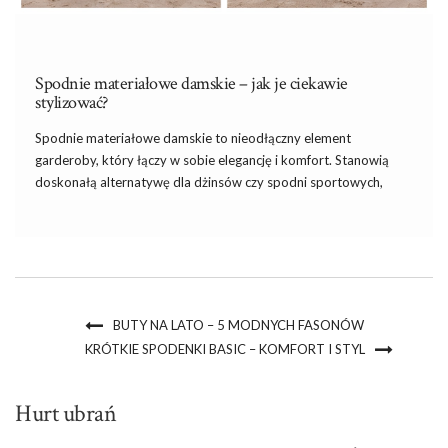
Spodnie materiałowe damskie – jak je ciekawie
stylizować?
Spodnie materiałowe damskie to nieodłączny element
garderoby, który łączy w sobie elegancję i komfort. Stanowią
doskonałą alternatywę dla dżinsów czy spodni sportowych,
idealne zarówno do biura, jak i na bardziej formalne okazje.
Dzięki różnorodności fasonów, od klasycznych i dopasowanych
po luźniejsze i rozszerzane modele, każda […]
BUTY NA LATO – 5 MODNYCH FASONÓW
KRÓTKIE SPODENKI BASIC – KOMFORT I STYL
Hurt ubrań