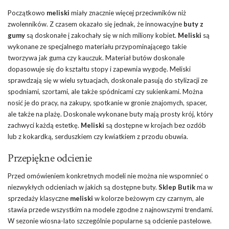
Początkowo
meliski
miały znacznie więcej przeciwników niż
zwolenników. Z czasem okazało się jednak, że innowacyjne
buty z
gumy
są doskonałe
i
zakochały się w nich miliony kobiet.
Meliski
są
wykonane ze specjalnego materiału przypominającego takie
tworzywa jak guma czy kauczuk. Materiał butów doskonale
dopasowuje się do kształtu stopy i zapewnia wygodę. Meliski
sprawdzają się w wielu sytuacjach, doskonale pasują do stylizacji ze
spodniami, szortami, ale także spódnicami czy sukienkami. Można
nosić je do pracy, na zakupy, spotkanie w gronie znajomych, spacer,
ale także na plażę. Doskonale wykonane buty mają prosty krój, który
zachwyci każdą estetkę.
Meliski
są dostępne w krojach bez ozdób
lub z kokardką, serduszkiem czy kwiatkiem z przodu obuwia.
Przepiękne odcienie
Przed omówieniem konkretnych modeli nie można nie wspomnieć o
niezwykłych odcieniach w jakich są dostępne buty.
Sklep Butik
ma w
sprzedaży klasyczne
meliski
w kolorze beżowym czy czarnym, ale
stawia przede wszystkim na modele zgodne z najnowszymi trendami.
W sezonie wiosna-lato szczególnie popularne są odcienie pastelowe.