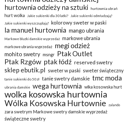
hurtownia odzieży na sztuki
hurtownia ubrań
hurt wolka
Jakie sukienki dla 30 latki?
Jakie sukienki odmładzają?
kolorowy sweter w paski
Jakie sukienki wyszczuplają?
la manuel hurtownia
mango ubrania
markowe ubrania
Markowe bluzki damskie wyprzedaż
megi odzież
markowe ubrania wyprzedaż
Ptak Outlet
mohito swetry
msngr
Ptak Rzgów
ptak łódź
reserved swetry
sklep ebutik.pl
sweter w paski
sweter świąteczny
tmc moda
tanie swetry damskie
tanie sukienki do 50 zł
wega hurtownia
wlka kosowska hurt
ubrania damskie
wolka kosowska hurtownia
Wólka Kosowska Hurtownie
zalando
zara swetrym Markowe swetry damskie wyprzedaż
świąteczne swetry