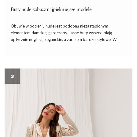
Buty nude zobacz najpiękniejsze modele
Obuwie w odcieniu nude jest podobną niezastąpionym
elementem damskiej garderoby. Jasne buty wyszczuplają
optycznie nogi, są eleganckie, a zarazem bardzo stylowe. W
dzisiejszym artykule nasza stylistka wyjaśni Wam o jakim kolorze
myślimy mówiąc nude oraz podpowie na jakie buty warto
stawiać. Wspólnie wybierzemy również top […]