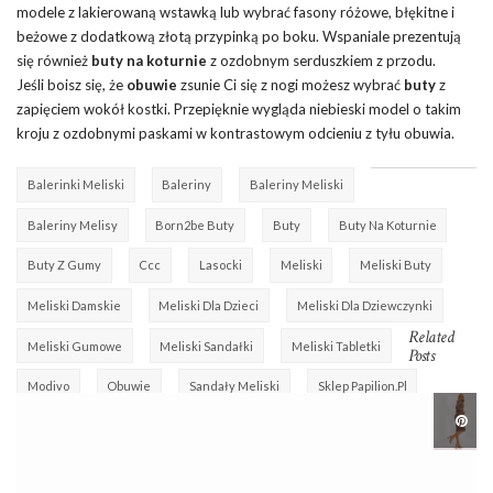
modele z lakierowaną wstawką lub wybrać fasony różowe, błękitne i
beżowe z dodatkową złotą przypinką po boku. Wspaniale prezentują
się również
buty na koturnie
z ozdobnym serduszkiem z przodu.
Jeśli boisz się, że
obuwie
zsunie Ci się z nogi możesz wybrać
buty
z
zapięciem wokół kostki. Przepięknie wygląda niebieski model o takim
kroju z ozdobnymi paskami w kontrastowym odcieniu z tyłu obuwia.
Balerinki Meliski
Baleriny
Baleriny Meliski
Baleriny Melisy
Born2be Buty
Buty
Buty Na Koturnie
Buty Z Gumy
Ccc
Lasocki
Meliski
Meliski Buty
Meliski Damskie
Meliski Dla Dzieci
Meliski Dla Dziewczynki
Related
Meliski Gumowe
Meliski Sandałki
Meliski Tabletki
Posts
Modivo
Obuwie
Sandały Meliski
Sklep Papilion.pl