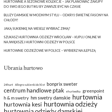
HURTOWNIE A SEZONOWE KOLEKCJE – JAK PLANOWAĆ ZAKUPY
DO SWOJEGO BUTIKU BY ZAWSZE BYĆ NA CZASIE
BLUZY DAMSKIE W MODNYM STYLU – ODKRYJ ŚWIETNE FASONY NA
CHŁODY!
JAKĄ SUKIENKĘ NA WESELE WYBRAĆ ZIMĄ?
SZUKASZ HURTOWNIA ODZIEŻY WROCŁAW – KUPUJ ONLINE W
NAJWIĘKSZEJ HURTOWNI ODZIEŻY W POLSCE
HURTOWNIE ODZIEŻOWE W POLSCE – WYBIERZ NAJLEPSZĄ
Ubrania hurtowo
bonprix sweter
24hurt
Allegro sukienki do 50 zł
centrum handlowe ptak
greenpoint
ehurtwolka
hurtownia
hm swetry damskie
h & m swetry
hurtownia odzieży
hurtownia kesi
hurtownia odzieży damskiej