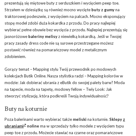
prezentują się miętowe buty z serduszkiem i wycięciem peep toe.
Strzałem w dziesiątkę są również mocno wycięte
buty z gumy
na
traktorowej podeszwie, z wycięciem na palcach. Mocno eksponujący
stopę model zdobi duża kokardka z przodu. Do pracy najlepiej
wybierać pełne obuwie bez wycięcia z przodu. Najlepiej prezentują się
jasnoróżowe
baleriny melisy
z niewielką kokardką. Jeśli w Twojej
pracy zasady dress code nie są surowe przestrzegane możesz
postawić również na pomarańczowy model z metalicznym
zdobieniem.
Gorący temat – Mapping stylu Twój przewodnik po modowych
kolekcjach Butik Online. Nasza stylistka radzi – Mapping kolorów w
modzie: Jak dobierać ubrania z eButik do swojej palety barw? Moda
na tapecie, moda na tapetę, modowy fellow – Twiy Look: Jak
stworzyć stylizację, która podkreśli Twoją indywidualność?
Buty na koturnie
Poza balerinami warto wybierać także
meliski
na koturnie.
Sklepy
z
ubraniami
noline
ma w sprzedaży tylko modele z wycięciem typu
peep toe z przodu. Możecie stawiać na czarne oraz pomarańczowe