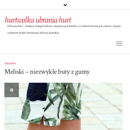
hurtwolka ubrania hurt
Ubrania hurt – Szukasz ładnych ubrań z najnowszych kolekcji, w niskich hurtowych cenach i dużym
wyborem modeli hurtownia odzieży damskiej.
Toggl
Naviga
obuwie
Meliski – niezwykłe buty z gumy