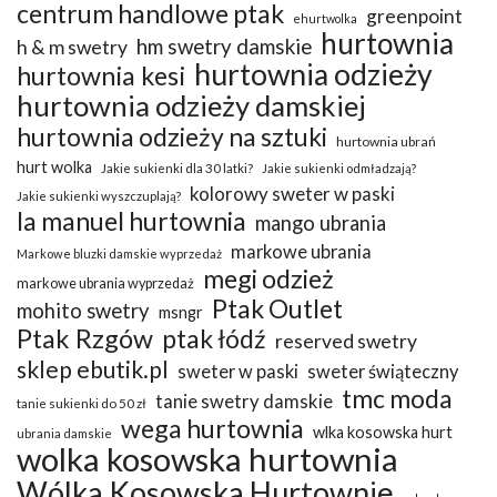
centrum handlowe ptak
greenpoint
ehurtwolka
hurtownia
hm swetry damskie
h & m swetry
hurtownia odzieży
hurtownia kesi
hurtownia odzieży damskiej
hurtownia odzieży na sztuki
hurtownia ubrań
hurt wolka
Jakie sukienki dla 30 latki?
Jakie sukienki odmładzają?
kolorowy sweter w paski
Jakie sukienki wyszczuplają?
la manuel hurtownia
mango ubrania
markowe ubrania
Markowe bluzki damskie wyprzedaż
megi odzież
markowe ubrania wyprzedaż
Ptak Outlet
mohito swetry
msngr
Ptak Rzgów
ptak łódź
reserved swetry
sklep ebutik.pl
sweter w paski
sweter świąteczny
tmc moda
tanie swetry damskie
tanie sukienki do 50 zł
wega hurtownia
wlka kosowska hurt
ubrania damskie
wolka kosowska hurtownia
Wólka Kosowska Hurtownie