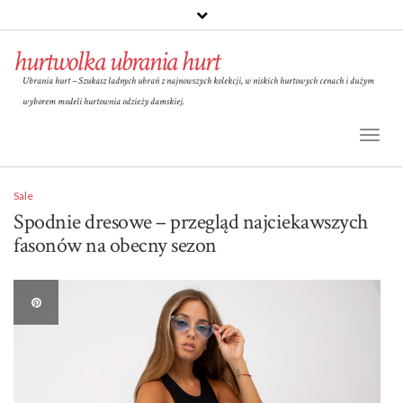
hurtwolka ubrania hurt
Ubrania hurt – Szukasz ładnych ubrań z najnowszych kolekcji, w niskich hurtowych cenach i dużym
wyborem modeli hurtownia odzieży damskiej.
Toggl
Naviga
Sale
Spodnie dresowe – przegląd najciekawszych
fasonów na obecny sezon