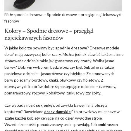
Białe spodnie dresowe – Spodnie dresowe – przegląd najciekawszych
fasonów
Kolory – Spodnie dresowe – przegląd
najciekawszych fasonów
W jakim kolorze powinny być
spodnie dresowe
? Dresowe modele
ubrań mają zazwyczaj kolor szary. Można jednak stawiać także na inne
stonowane odcienie takie jak granatowy czy czarny. Wolisz jasne
barwy? Dobrym wyborem będzie beż czy biel. Subtelne są także
pastelowe odcienie – jasnoróżowe czy błękitne. Ze stonowanych
barw polecamy bordowy, khaki, oliwkowy czy fioletowy. Z
intensywnych kolorów dobre są następujące odcienie – czerwony,
pomarańczowy, różowy, kobaltowy, turkusowy czy żółty.
Czy wypada nosić
sukienkę
pod zwykła bawełnianą
bluzę
z
kapturem? Bawełniane
dresy damskie
to prawdziwy must have w
szafie każdej kobiety ceniącej na co dzień wygodne stroje.
Wszechstronność i ponadczasowy urok sprawiają, że
kombinezon
damski
zyskał niezwykłą popularność, stając się ulubionym wyborem