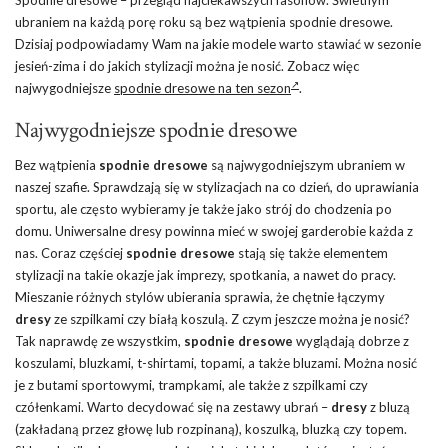
Spodnie dresowe – przegląd najciekawszych fasonów. Świetnym
ubraniem na każdą porę roku są bez wątpienia spodnie dresowe.
Dzisiaj podpowiadamy Wam na jakie modele warto stawiać w sezonie
jesień-zima i do jakich stylizacji można je nosić. Zobacz więc
najwygodniejsze
spodnie dresowe na ten sezon
.
Najwygodniejsze spodnie dresowe
Bez wątpienia
spodnie dresowe
są najwygodniejszym ubraniem w
naszej szafie. Sprawdzają się w stylizacjach na co dzień, do uprawiania
sportu, ale często wybieramy je także jako strój do chodzenia po
domu. Uniwersalne dresy powinna mieć w swojej garderobie każda z
nas. Coraz częściej
spodnie dresowe
stają się także elementem
stylizacji na takie okazje jak imprezy, spotkania, a nawet do pracy.
Mieszanie różnych stylów ubierania sprawia, że chętnie łączymy
dresy
ze szpilkami czy białą koszulą. Z czym jeszcze można je nosić?
Tak naprawdę ze wszystkim,
spodnie dresowe
wyglądają dobrze z
koszulami, bluzkami, t-shirtami, topami, a także bluzami. Można nosić
je z butami sportowymi, trampkami, ale także z szpilkami czy
czółenkami. Warto decydować się na zestawy ubrań –
dresy
z bluzą
(zakładaną przez głowę lub rozpinaną), koszulką, bluzką czy topem.