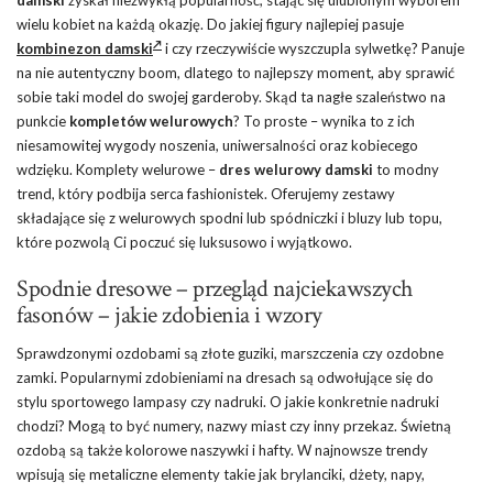
wielu kobiet na każdą okazję. Do jakiej figury najlepiej pasuje
kombinezon damski
i czy rzeczywiście wyszczupla sylwetkę? Panuje
na nie autentyczny boom, dlatego to najlepszy moment, aby sprawić
sobie taki model do swojej garderoby. Skąd ta nagłe szaleństwo na
punkcie
kompletów welurowych
? To proste – wynika to z ich
niesamowitej wygody noszenia, uniwersalności oraz kobiecego
wdzięku. Komplety welurowe –
dres welurowy damski
to modny
trend, który podbija serca fashionistek. Oferujemy zestawy
składające się z welurowych spodni lub spódniczki i bluzy lub topu,
które pozwolą Ci poczuć się luksusowo i wyjątkowo.
Spodnie dresowe – przegląd najciekawszych
fasonów – jakie zdobienia i wzory
Sprawdzonymi ozdobami są złote guziki, marszczenia czy ozdobne
zamki. Popularnymi zdobieniami na dresach są odwołujące się do
stylu sportowego lampasy czy nadruki. O jakie konkretnie nadruki
chodzi? Mogą to być numery, nazwy miast czy inny przekaz. Świetną
ozdobą są także kolorowe naszywki i hafty. W najnowsze trendy
wpisują się metaliczne elementy takie jak brylanciki, dżety, napy,