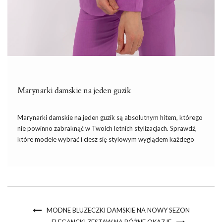
Marynarki damskie na jeden guzik
Marynarki damskie na jeden guzik są absolutnym hitem, którego
nie powinno zabraknąć w Twoich letnich stylizacjach. Sprawdź,
które modele wybrać i ciesz się stylowym wyglądem każdego
dnia! Marynarki damskie na jeden guzik – absolutna klasa Jeżeli
szukasz elementu garderoby, który doda klasy i elegancji Twojej
[…]
MODNE BLUZECZKI DAMSKIE NA NOWY SEZON