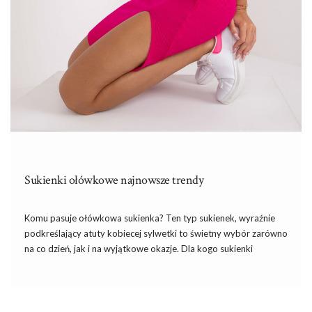
Sukienki ołówkowe najnowsze trendy
Komu pasuje ołówkowa sukienka? Ten typ sukienek, wyraźnie
podkreślający atuty kobiecej sylwetki to świetny wybór zarówno
na co dzień, jak i na wyjątkowe okazje. Dla kogo sukienki
ołówkowe będą najlepszym wyborem oraz w jaki sposób
komponować z nimi stylizacje, by uniknąć modowej wpadki?
Jaka biżuteria […]