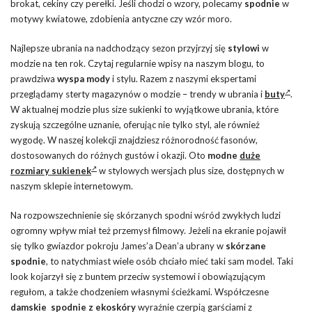
brokat, cekiny czy perełki. Jeśli chodzi o wzory, polecamy
spodnie
w
motywy kwiatowe, zdobienia antyczne czy wzór moro.
Najlepsze ubrania na nadchodzący sezon przyjrzyj się
stylowi
w
modzie na ten rok. Czytaj regularnie wpisy na naszym blogu, to
prawdziwa
wyspa mody
i stylu. Razem z naszymi ekspertami
przeglądamy sterty magazynów o modzie – trendy w ubrania i
buty
.
W aktualnej modzie plus size sukienki to wyjątkowe ubrania, które
zyskują szczególne uznanie, oferując nie tylko styl, ale również
wygodę. W naszej kolekcji znajdziesz różnorodność fasonów,
dostosowanych do różnych gustów i okazji. Oto
modne
duże
rozmiary sukienek
w stylowych wersjach plus size, dostępnych w
naszym sklepie internetowym.
Na rozpowszechnienie się skórzanych spodni wśród zwykłych ludzi
ogromny wpływ miał też przemysł filmowy. Jeżeli na ekranie pojawił
się tylko gwiazdor pokroju James’a Dean’a ubrany w
skórzane
spodnie
, to natychmiast wiele osób chciało mieć taki sam model. Taki
look kojarzył się z buntem przeciw systemowi i obowiązującym
regułom, a także chodzeniem własnymi ścieżkami. Współczesne
damskie spodnie z ekoskóry
wyraźnie czerpią garściami z