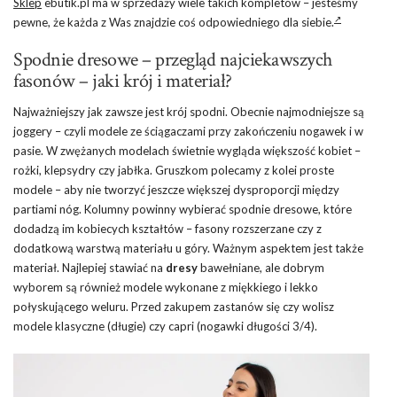
Sklep
ebutik.pl ma w sprzedaży wiele takich kompletów – jesteśmy
pewne, że każda z Was znajdzie coś odpowiedniego dla siebie.
Spodnie dresowe – przegląd najciekawszych
fasonów – jaki krój i materiał?
Najważniejszy jak zawsze jest krój spodni. Obecnie najmodniejsze są
joggery – czyli modele ze ściągaczami przy zakończeniu nogawek i w
pasie. W zwężanych modelach świetnie wygląda większość kobiet –
rożki, klepsydry czy jabłka. Gruszkom polecamy z kolei proste
modele – aby nie tworzyć jeszcze większej dysproporcji między
partiami nóg. Kolumny powinny wybierać spodnie dresowe, które
dodadzą im kobiecych kształtów – fasony rozszerzane czy z
dodatkową warstwą materiału u góry. Ważnym aspektem jest także
materiał. Najlepiej stawiać na
dresy
bawełniane, ale dobrym
wyborem są również modele wykonane z miękkiego i lekko
połyskującego weluru. Przed zakupem zastanów się czy wolisz
modele klasyczne (długie) czy capri (nogawki długości 3/4).