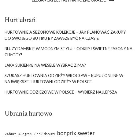
ELEGANCKI ZESTAW NA RÓŻNE OKAZJE
Hurt ubrań
HURTOWNIE A SEZONOWE KOLEKCJE – JAK PLANOWAĆ ZAKUPY
DO SWOJEGO BUTIKU BY ZAWSZE BYĆ NA CZASIE
BLUZY DAMSKIE W MODNYM STYLU – ODKRYJ ŚWIETNE FASONY NA
CHŁODY!
JAKĄ SUKIENKĘ NA WESELE WYBRAĆ ZIMĄ?
SZUKASZ HURTOWNIA ODZIEŻY WROCŁAW – KUPUJ ONLINE W
NAJWIĘKSZEJ HURTOWNI ODZIEŻY W POLSCE
HURTOWNIE ODZIEŻOWE W POLSCE – WYBIERZ NAJLEPSZĄ
Ubrania hurtowo
bonprix sweter
24hurt
Allegro sukienki do 50 zł