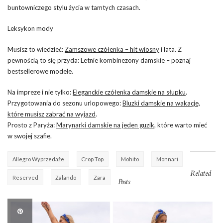
buntowniczego stylu życia w tamtych czasach.
Leksykon mody
Musisz to wiedzieć:
Zamszowe czółenka – hit wiosny
i lata. Z
pewnością to się przyda: Letnie kombinezony damskie – poznaj
bestsellerowe modele.
Na impreze i nie tylko:
Eleganckie czółenka damskie na słupku
.
Przygotowania do sezonu urlopowego:
Bluzki damskie na wakacje,
które musisz zabrać na wyjazd
.
Prosto z Paryża:
Marynarki damskie na jeden guzik
, które warto mieć
w swojej szafie.
Allegro Wyprzedaże
Crop Top
Mohito
Monnari
Related
Reserved
Zalando
Zara
Posts