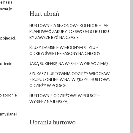
e hasła
ożna je
Hurt ubrań
HURTOWNIE A SEZONOWE KOLEKCJE – JAK
PLANOWAĆ ZAKUPY DO SWOJEGO BUTIKU
BY ZAWSZE BYĆ NA CZASIE
spójności.
BLUZY DAMSKIE W MODNYM STYLU –
ODKRYJ ŚWIETNE FASONY NA CHŁODY!
odcienie
JAKĄ SUKIENKĘ NA WESELE WYBRAĆ ZIMĄ?
SZUKASZ HURTOWNIA ODZIEŻY WROCŁAW
– KUPUJ ONLINE W NAJWIĘKSZEJ HURTOWNI
ODZIEŻY W POLSCE
ub spodnie
HURTOWNIE ODZIEŻOWE W POLSCE –
WYBIERZ NAJLEPSZĄ
emyślane i
Ubrania hurtowo