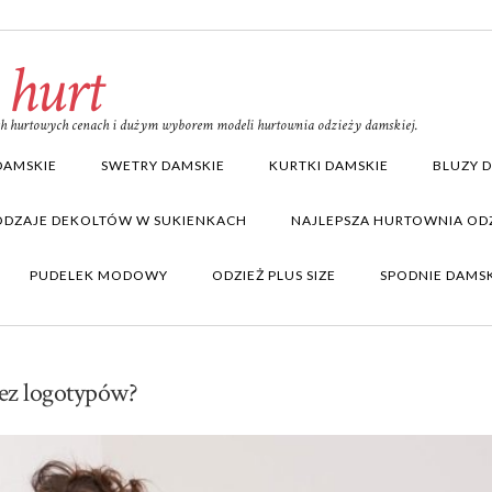
 hurt
ich hurtowych cenach i dużym wyborem modeli hurtownia odzieży damskiej.
DAMSKIE
SWETRY DAMSKIE
KURTKI DAMSKIE
BLUZY 
ODZAJE DEKOLTÓW W SUKIENKACH
NAJLEPSZA HURTOWNIA ODZ
PUDELEK MODOWY
ODZIEŻ PLUS SIZE
SPODNIE DAMS
bez logotypów?