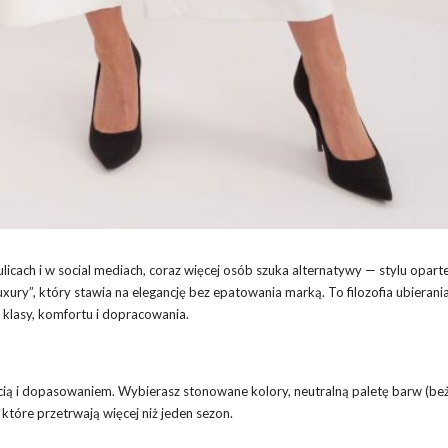
licach i w social mediach, coraz więcej osób szuka alternatywy — stylu opart
xury”, który stawia na elegancję bez epatowania marką. To filozofia ubierania
j klasy, komfortu i dopracowania.
ścią i dopasowaniem. Wybierasz stonowane kolory, neutralną paletę barw (beże
, które przetrwają więcej niż jeden sezon.