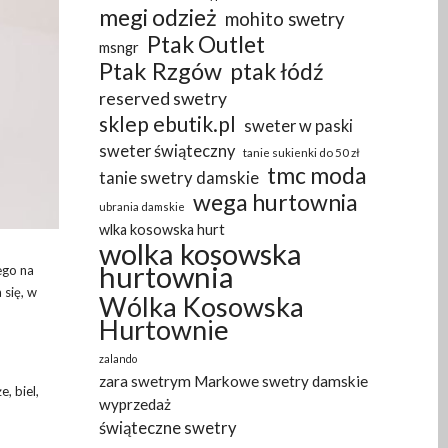
megi odzież
mohito swetry
Ptak Outlet
msngr
Ptak Rzgów
ptak łódź
reserved swetry
sklep ebutik.pl
sweter w paski
sweter świąteczny
tanie sukienki do 50 zł
tmc moda
tanie swetry damskie
wega hurtownia
ubrania damskie
wlka kosowska hurt
wolka kosowska
hurtownia
ego na
 się, w
Wólka Kosowska
Hurtownie
zalando
zara swetrym Markowe swetry damskie
, biel,
wyprzedaż
świąteczne swetry