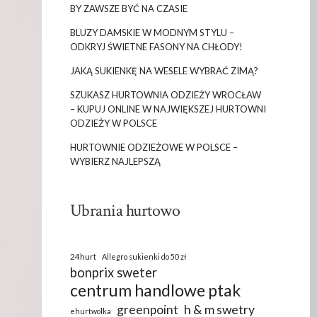
BY ZAWSZE BYĆ NA CZASIE
BLUZY DAMSKIE W MODNYM STYLU –
ODKRYJ ŚWIETNE FASONY NA CHŁODY!
JAKĄ SUKIENKĘ NA WESELE WYBRAĆ ZIMĄ?
SZUKASZ HURTOWNIA ODZIEŻY WROCŁAW
– KUPUJ ONLINE W NAJWIĘKSZEJ HURTOWNI
ODZIEŻY W POLSCE
HURTOWNIE ODZIEŻOWE W POLSCE –
WYBIERZ NAJLEPSZĄ
Ubrania hurtowo
24hurt
Allegro sukienki do 50 zł
bonprix sweter
centrum handlowe ptak
greenpoint
h & m swetry
ehurtwolka