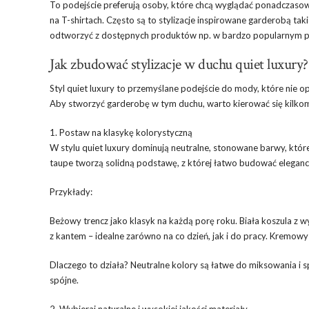
To podejście preferują osoby, które chcą wyglądać ponadczasow
na T-shirtach. Często są to stylizacje inspirowane garderobą ta
odtworzyć z dostępnych produktów np. w bardzo popularnym po
Jak zbudować stylizacje w duchu quiet luxury?
Styl quiet luxury to przemyślane podejście do mody, które nie opi
Aby stworzyć garderobę w tym duchu, warto kierować się kilko
1. Postaw na klasykę kolorystyczną
W stylu quiet luxury dominują neutralne, stonowane barwy, które 
taupe tworzą solidną podstawę, z której łatwo budować eleganc
Przykłady:
Beżowy trencz jako klasyk na każdą porę roku. Biała koszula z
z kantem – idealne zarówno na co dzień, jak i do pracy. Kremowy
Dlaczego to działa? Neutralne kolory są łatwe do miksowania i 
spójne.
2. Wybieraj naturalne i wysokiej jakości materiały