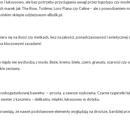
o i luksusowo, ale bez potrzeby przyciągania uwagi przez logotypy czy modn
kich marek jak The Row, Totême, Loro Piana czy Celine – ale z powodzeniem m
lskim sklepie odzieżowym eButik.pl.
era się na ilości czy metkach, lecz na jakości, ponadczasowości i estetycznej 
ma kluczowymi zasadami:
nigdy nie wychodzą z mody. Beże, kremy, biele, czerń, granaty, szarości czy 
kie zestawy.
 wysokogatunkowej bawełny — prosta, a zawsze szykowna. Czarne cygaretki l
 sweter z kaszmiru – delikatny, miękki, luksusowy w dotyku.
sprawiają, że nawet podstawowe elementy wyglądają na droższe, bardziej prz