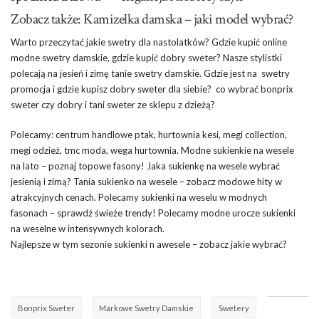
Zobacz także: Kamizelka damska – jaki model wybrać?
Warto przeczytać jakie swetry dla nastolatków? Gdzie kupić online
modne swetry damskie, gdzie kupić dobry sweter? Nasze stylistki
polecają na jesień i zimę tanie swetry damskie. Gdzie jest na swetry
promocja i gdzie kupisz dobry sweter dla siebie? co wybrać bonprix
sweter czy dobry i tani sweter ze sklepu z dzieżą?
Polecamy: centrum handlowe ptak, hurtownia kesi, megi collection,
megi odzież, tmc moda, wega hurtownia. Modne sukienkie na wesele
na lato – poznaj topowe fasony! Jaka sukienkę na wesele wybrać
jesienią i zimą? Tania sukienko na wesele – zobacz modowe hity w
atrakcyjnych cenach. Polecamy sukienki na weselu w modnych
fasonach – sprawdź świeże trendy! Polecamy modne urocze sukienki
na weselne w intensywnych kolorach.
Najlepsze w tym sezonie sukienki n awesele – zobacz jakie wybrać?
Bonprix Sweter
Markowe Swetry Damskie
Swetery