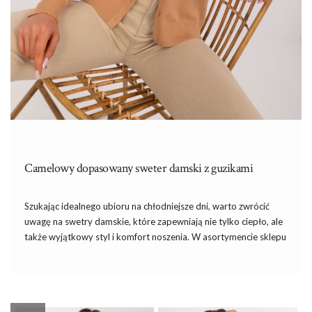
Camelowy dopasowany sweter damski z guzikami
Szukając idealnego ubioru na chłodniejsze dni, warto zwrócić
uwagę na swetry damskie, które zapewniają nie tylko ciepło, ale
także wyjątkowy styl i komfort noszenia. W asortymencie sklepu
eButik.pl znajduje się szeroka gama swetrów, wśród których
każda kobieta znajdzie coś dla siebie. Jednym z polecanych
modeli […]