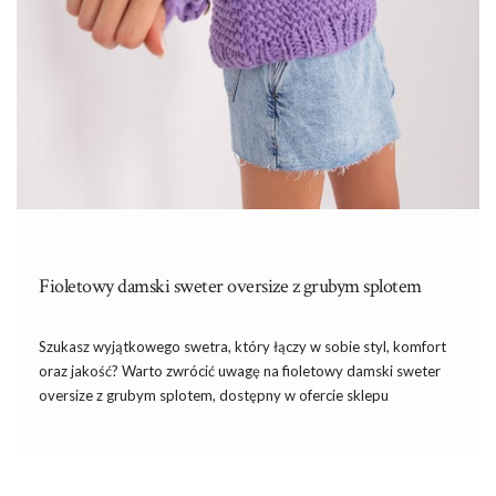
Fioletowy damski sweter oversize z grubym splotem
Szukasz wyjątkowego swetra, który łączy w sobie styl, komfort
oraz jakość? Warto zwrócić uwagę na fioletowy damski sweter
oversize z grubym splotem, dostępny w ofercie sklepu
internetowego eButik.pl. Wykonany z miękkiej i wytrzymałej
przędzy, ten sweter to doskonały wybór na chłodniejsze dni,
kiedy pragniesz czuć […]