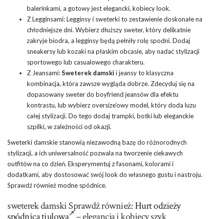
balerinkami, a gotowy jest elegancki, kobiecy look.
Z Legginsami: Legginsy i sweterki to zestawienie doskonałe na
chłodniejsze dni. Wybierz dłuższy sweter, który delikatnie
zakryje biodra, a legginsy będą pełniły rolę spodni. Dodaj
sneakersy lub kozaki na płaskim obcasie, aby nadać stylizacji
sportowego lub casualowego charakteru.
Z Jeansami:
Sweterek damski
i jeansy to klasyczna
kombinacja, która zawsze wygląda dobrze. Zdecyduj się na
dopasowany sweter do boyfriend jeansów dla efektu
kontrastu, lub wybierz oversize’owy model, który doda luzu
całej stylizacji. Do tego dodaj trampki, botki lub eleganckie
szpilki, w zależności od okazji.
Sweterki damskie stanowią niezawodną bazę do różnorodnych
stylizacji, a ich uniwersalność pozwala na tworzenie ciekawych
outfitów na co dzień. Eksperymentuj z fasonami, kolorami i
dodatkami, aby dostosować swój look do własnego gustu i nastroju.
Sprawdź również modne spódnice.
sweterek damski Sprawdź również:
Hurt odzieży
spódnica tiulowa
– elegancja i kobiecy szyk