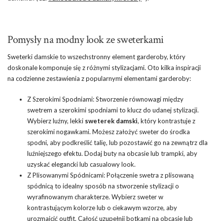
Pomysły na modny look ze sweterkami
Sweterki damskie to wszechstronny element garderoby, który
doskonale komponuje się z różnymi stylizacjami. Oto kilka inspiracji
na codzienne zestawienia z popularnymi elementami garderoby:
Z Szerokimi Spodniami: Stworzenie równowagi między
swetrem a szerokimi spodniami to klucz do udanej stylizacji.
Wybierz luźny, lekki
sweterek damski
, który kontrastuje z
szerokimi nogawkami. Możesz założyć sweter do środka
spodni, aby podkreślić talię, lub pozostawić go na zewnątrz dla
luźniejszego efektu. Dodaj buty na obcasie lub trampki, aby
uzyskać elegancki lub casualowy look.
Z Plisowanymi Spódnicami: Połączenie swetra z plisowaną
spódnicą to idealny sposób na stworzenie stylizacji o
wyrafinowanym charakterze. Wybierz sweter w
kontrastującym kolorze lub o ciekawym wzorze, aby
urozmaicić outfit. Całość uzupełnij botkami na obcasie lub