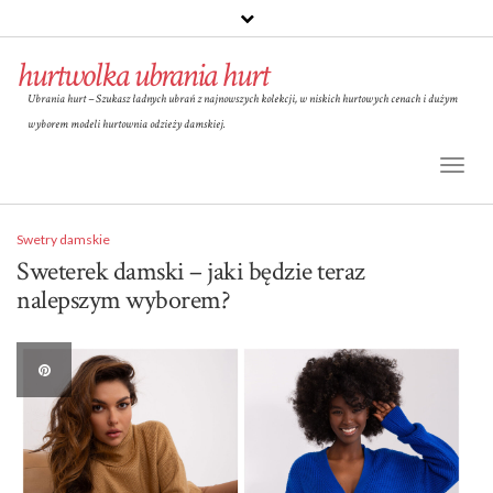
hurtwolka ubrania hurt
Ubrania hurt – Szukasz ładnych ubrań z najnowszych kolekcji, w niskich hurtowych cenach i dużym
wyborem modeli hurtownia odzieży damskiej.
Toggl
Naviga
Swetry damskie
Sweterek damski – jaki będzie teraz
nalepszym wyborem?