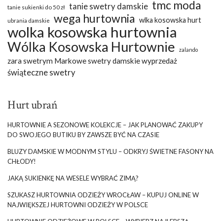
tmc moda
tanie swetry damskie
tanie sukienki do 50 zł
wega hurtownia
wlka kosowska hurt
ubrania damskie
wolka kosowska hurtownia
Wólka Kosowska Hurtownie
zalando
zara swetrym Markowe swetry damskie wyprzedaż
świąteczne swetry
Hurt ubrań
HURTOWNIE A SEZONOWE KOLEKCJE – JAK PLANOWAĆ ZAKUPY
DO SWOJEGO BUTIKU BY ZAWSZE BYĆ NA CZASIE
BLUZY DAMSKIE W MODNYM STYLU – ODKRYJ ŚWIETNE FASONY NA
CHŁODY!
JAKĄ SUKIENKĘ NA WESELE WYBRAĆ ZIMĄ?
SZUKASZ HURTOWNIA ODZIEŻY WROCŁAW – KUPUJ ONLINE W
NAJWIĘKSZEJ HURTOWNI ODZIEŻY W POLSCE