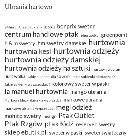
Ubrania hurtowo
bonprix sweter
24hurt
Allegro sukienki do 50 zł
centrum handlowe ptak
greenpoint
ehurtwolka
hurtownia
hm swetry damskie
h & m swetry
hurtownia odzieży
hurtownia kesi
hurtownia odzieży damskiej
hurtownia odzieży na sztuki
hurtownia ubrań
hurt wolka
Jakie sukienki dla 30 latki?
Jakie sukienki odmładzają?
kolorowy sweter w paski
Jakie sukienki wyszczuplają?
la manuel hurtownia
mango ubrania
markowe ubrania
Markowe bluzki damskie wyprzedaż
megi odzież
markowe ubrania wyprzedaż
Ptak Outlet
mohito swetry
msngr
Ptak Rzgów
ptak łódź
reserved swetry
sklep ebutik.pl
sweter w paski
sweter świąteczny