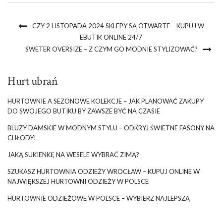
CZY 2 LISTOPADA 2024 SKLEPY SĄ OTWARTE – KUPUJ W
EBUTIK ONLINE 24/7
SWETER OVERSIZE – Z CZYM GO MODNIE STYLIZOWAĆ?
Hurt ubrań
HURTOWNIE A SEZONOWE KOLEKCJE – JAK PLANOWAĆ ZAKUPY
DO SWOJEGO BUTIKU BY ZAWSZE BYĆ NA CZASIE
BLUZY DAMSKIE W MODNYM STYLU – ODKRYJ ŚWIETNE FASONY NA
CHŁODY!
JAKĄ SUKIENKĘ NA WESELE WYBRAĆ ZIMĄ?
SZUKASZ HURTOWNIA ODZIEŻY WROCŁAW – KUPUJ ONLINE W
NAJWIĘKSZEJ HURTOWNI ODZIEŻY W POLSCE
HURTOWNIE ODZIEŻOWE W POLSCE – WYBIERZ NAJLEPSZĄ