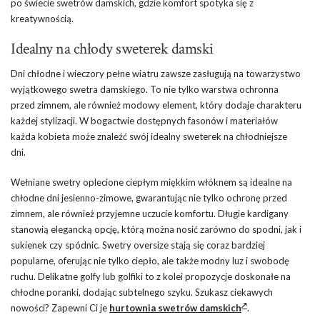
po świecie swetrów damskich, gdzie komfort spotyka się z
kreatywnością.
Idealny na chłody sweterek damski
Dni chłodne i wieczory pełne wiatru zawsze zasługują na towarzystwo
wyjątkowego swetra damskiego. To nie tylko warstwa ochronna
przed zimnem, ale również modowy element, który dodaje charakteru
każdej stylizacji. W bogactwie dostępnych fasonów i materiałów
każda kobieta może znaleźć swój idealny sweterek na chłodniejsze
dni.
Wełniane swetry oplecione ciepłym miękkim włóknem są idealne na
chłodne dni jesienno-zimowe, gwarantując nie tylko ochronę przed
zimnem, ale również przyjemne uczucie komfortu. Długie kardigany
stanowią elegancką opcję, którą można nosić zarówno do spodni, jak i
sukienek czy spódnic. Swetry oversize stają się coraz bardziej
popularne, oferując nie tylko ciepło, ale także modny luz i swobodę
ruchu. Delikatne golfy lub golfiki to z kolei propozycje doskonałe na
chłodne poranki, dodając subtelnego szyku. Szukasz ciekawych
nowości? Zapewni Ci je
hurtownia swetrów damskich
.