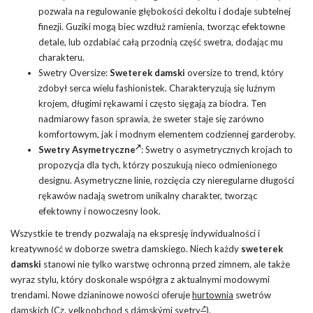
pozwala na regulowanie głębokości dekoltu i dodaje subtelnej
finezji. Guziki mogą biec wzdłuż ramienia, tworząc efektowne
detale, lub ozdabiać całą przodnią część swetra, dodając mu
charakteru.
Swetry Oversize:
Sweterek damski
oversize to trend, który
zdobył serca wielu fashionistek. Charakteryzują się luźnym
krojem, długimi rękawami i często sięgają za biodra. Ten
nadmiarowy fason sprawia, że sweter staje się zarówno
komfortowym, jak i modnym elementem codziennej garderoby.
Swetry Asymetryczne
: Swetry o asymetrycznych krojach to
propozycja dla tych, którzy poszukują nieco odmienionego
designu. Asymetryczne linie, rozcięcia czy nieregularne długości
rękawów nadają swetrom unikalny charakter, tworząc
efektowny i nowoczesny look.
Wszystkie te trendy pozwalają na ekspresję indywidualności i
kreatywność w doborze swetra damskiego. Niech każdy
sweterek
damski
stanowi nie tylko warstwę ochronną przed zimnem, ale także
wyraz stylu, który doskonale współgra z aktualnymi modowymi
trendami. Nowe dzianinowe nowości oferuje
hurtownia
swetrów
damskich (Cz.
velkoobchod s dámskými svetry
).