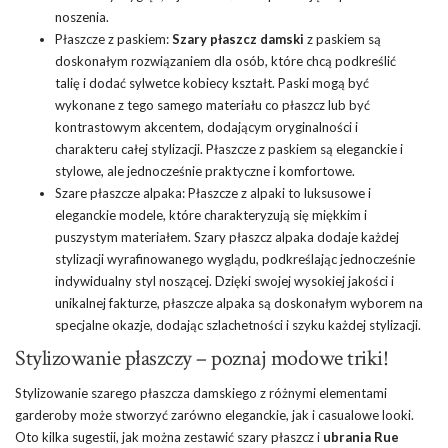
noszenia.
Płaszcze z paskiem:
Szary płaszcz damski
z paskiem są
doskonałym rozwiązaniem dla osób, które chcą podkreślić
talię i dodać sylwetce kobiecy kształt. Paski mogą być
wykonane z tego samego materiału co płaszcz lub być
kontrastowym akcentem, dodającym oryginalności i
charakteru całej stylizacji. Płaszcze z paskiem są eleganckie i
stylowe, ale jednocześnie praktyczne i komfortowe.
Szare płaszcze alpaka: Płaszcze z alpaki to luksusowe i
eleganckie modele, które charakteryzują się miękkim i
puszystym materiałem. Szary płaszcz alpaka dodaje każdej
stylizacji wyrafinowanego wyglądu, podkreślając jednocześnie
indywidualny styl noszącej. Dzięki swojej wysokiej jakości i
unikalnej fakturze, płaszcze alpaka są doskonałym wyborem na
specjalne okazje, dodając szlachetności i szyku każdej stylizacji.
Stylizowanie płaszczy – poznaj modowe triki!
Stylizowanie szarego płaszcza damskiego z różnymi elementami
garderoby może stworzyć zarówno eleganckie, jak i casualowe looki.
Oto kilka sugestii, jak można zestawić szary płaszcz i
ubrania Rue