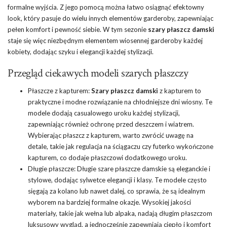
formalne wyjścia. Z jego pomocą można łatwo osiągnąć efektowny
look, który pasuje do wielu innych elementów garderoby, zapewniając
pełen komfort i pewność siebie. W tym sezonie
szary płaszcz damski
staje się więc niezbędnym elementem wiosennej garderoby każdej
kobiety, dodając szyku i elegancji każdej stylizacji.
Przegląd ciekawych modeli szarych płaszczy
Płaszcze z kapturem:
Szary płaszcz damski
z kapturem to
praktyczne i modne rozwiązanie na chłodniejsze dni wiosny. Te
modele dodają casualowego uroku każdej stylizacji,
zapewniając również ochronę przed deszczem i wiatrem.
Wybierając płaszcz z kapturem, warto zwrócić uwagę na
detale, takie jak regulacja na ściągaczu czy futerko wykończone
kapturem, co dodaje płaszczowi dodatkowego uroku.
Długie płaszcze: Długie szare płaszcze damskie są eleganckie i
stylowe, dodając sylwetce elegancji i klasy. Te modele często
sięgają za kolano lub nawet dalej, co sprawia, że są idealnym
wyborem na bardziej formalne okazje. Wysokiej jakości
materiały, takie jak wełna lub alpaka, nadają długim płaszczom
luksusowy wygląd, a jednocześnie zapewniają ciepło i komfort