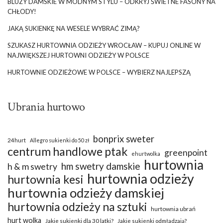
BLUZY DAMSKIE W MODNYM STYLU – ODKRYJ ŚWIETNE FASONY NA
CHŁODY!
JAKĄ SUKIENKĘ NA WESELE WYBRAĆ ZIMĄ?
SZUKASZ HURTOWNIA ODZIEŻY WROCŁAW – KUPUJ ONLINE W
NAJWIĘKSZEJ HURTOWNI ODZIEŻY W POLSCE
HURTOWNIE ODZIEŻOWE W POLSCE – WYBIERZ NAJLEPSZĄ
Ubrania hurtowo
bonprix sweter
24hurt
Allegro sukienki do 50 zł
centrum handlowe ptak
greenpoint
ehurtwolka
hurtownia
hm swetry damskie
h & m swetry
hurtownia odzieży
hurtownia kesi
hurtownia odzieży damskiej
hurtownia odzieży na sztuki
hurtownia ubrań
hurt wolka
Jakie sukienki dla 30 latki?
Jakie sukienki odmładzają?