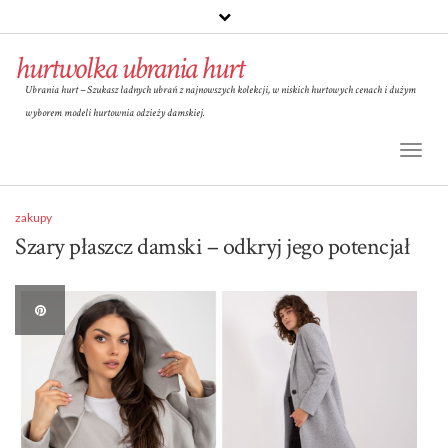
hurtwolka ubrania hurt
Ubrania hurt – Szukasz ładnych ubrań z najnowszych kolekcji, w niskich hurtowych cenach i dużym
wyborem modeli hurtownia odzieży damskiej.
Toggl
Naviga
zakupy
Szary płaszcz damski – odkryj jego potencjał