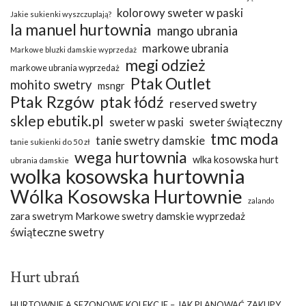
kolorowy sweter w paski
Jakie sukienki wyszczuplają?
la manuel hurtownia
mango ubrania
markowe ubrania
Markowe bluzki damskie wyprzedaż
megi odzież
markowe ubrania wyprzedaż
Ptak Outlet
mohito swetry
msngr
Ptak Rzgów
ptak łódź
reserved swetry
sklep ebutik.pl
sweter w paski
sweter świąteczny
tmc moda
tanie swetry damskie
tanie sukienki do 50 zł
wega hurtownia
wlka kosowska hurt
ubrania damskie
wolka kosowska hurtownia
Wólka Kosowska Hurtownie
zalando
zara swetrym Markowe swetry damskie wyprzedaż
świąteczne swetry
Hurt ubrań
HURTOWNIE A SEZONOWE KOLEKCJE – JAK PLANOWAĆ ZAKUPY