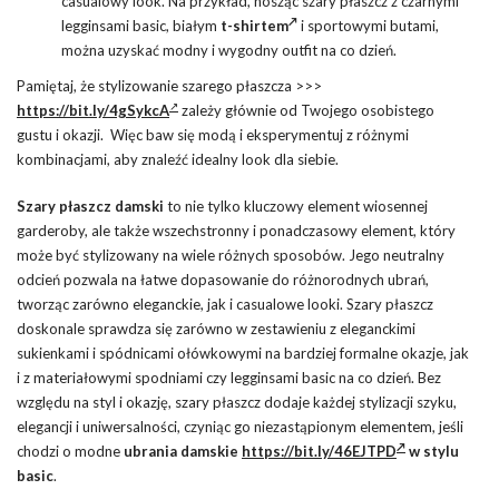
casualowy look. Na przykład, nosząc szary płaszcz z czarnymi
legginsami basic, białym
t-shirtem
i sportowymi butami,
można uzyskać modny i wygodny outfit na co dzień.
Pamiętaj, że stylizowanie szarego płaszcza >>>
https://bit.ly/4gSykcA
zależy głównie od Twojego osobistego
gustu i okazji. Więc baw się modą i eksperymentuj z różnymi
kombinacjami, aby znaleźć idealny look dla siebie.
Szary płaszcz damski
to nie tylko kluczowy element wiosennej
garderoby, ale także wszechstronny i ponadczasowy element, który
może być stylizowany na wiele różnych sposobów. Jego neutralny
odcień pozwala na łatwe dopasowanie do różnorodnych ubrań,
tworząc zarówno eleganckie, jak i casualowe looki. Szary płaszcz
doskonale sprawdza się zarówno w zestawieniu z eleganckimi
sukienkami i spódnicami ołówkowymi na bardziej formalne okazje, jak
i z materiałowymi spodniami czy legginsami basic na co dzień. Bez
względu na styl i okazję, szary płaszcz dodaje każdej stylizacji szyku,
elegancji i uniwersalności, czyniąc go niezastąpionym elementem, jeśli
chodzi o modne
ubrania damskie
https://bit.ly/46EJTPD
w stylu
basic
.