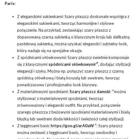
Paris
:
Z eleganckimi sukienkami: Szary płaszcz doskonale współgra z
eleganckimi sukienkami, tworząc harmonijne i stylowe
połączenie. Na przykład, zestawiając szary płaszcz z
dopasowaną czarną sukienką o klasycznym kroju lub delikatną
pastelową sukienką, można uzyskać elegancki i subtelny look,
który nadaje się na specjalne okazje.
Z spódnicami ołówkowymi: Szary płaszcz świetnie komponuje
się z klasycznymi
spódnicami ołówkowymi
, dodając stylizacji
elegancji i szyku. Można np. połączyć szary płaszcz z czarną
spódnicą ołówkową i białą koszulą lub swetrem, tworząc
ponadczasowy i profesjonalny look biurowy.
Z materiałowymi spodniami:
Szary płaszcz damski
można
stylizować z materiałowymi spodniami, tworząc
zrównoważony i elegancki outfit. Na przykład, połączenie
szarego płaszcza z beżowymi spodniami materiałowymi i białą
bluzką lub swetrem doda lekkości i świeżości całej stylizacji.
Z legginsami basic
https://goo.gl/arA0aW
: Szary płaszcz
można zestawić z legginsami basic, tworząc swobodny i