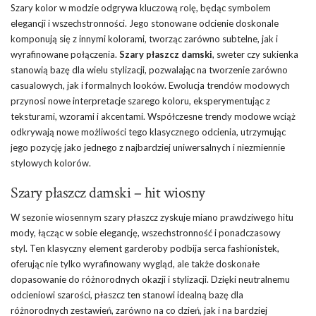
Szary kolor w modzie odgrywa kluczową rolę, będąc symbolem
elegancji i wszechstronności. Jego stonowane odcienie doskonale
komponują się z innymi kolorami, tworząc zarówno subtelne, jak i
wyrafinowane połączenia.
Szary płaszcz damski
, sweter czy sukienka
stanowią bazę dla wielu stylizacji, pozwalając na tworzenie zarówno
casualowych, jak i formalnych looków. Ewolucja trendów modowych
przynosi nowe interpretacje szarego koloru, eksperymentując z
teksturami, wzorami i akcentami. Współczesne trendy modowe wciąż
odkrywają nowe możliwości tego klasycznego odcienia, utrzymując
jego pozycję jako jednego z najbardziej uniwersalnych i niezmiennie
stylowych kolorów.
Szary płaszcz damski – hit wiosny
W sezonie wiosennym szary płaszcz zyskuje miano prawdziwego hitu
mody, łącząc w sobie elegancję, wszechstronność i ponadczasowy
styl. Ten klasyczny element garderoby podbija serca fashionistek,
oferując nie tylko wyrafinowany wygląd, ale także doskonałe
dopasowanie do różnorodnych okazji i stylizacji. Dzięki neutralnemu
odcieniowi szarości, płaszcz ten stanowi idealną bazę dla
różnorodnych zestawień, zarówno na co dzień, jak i na bardziej