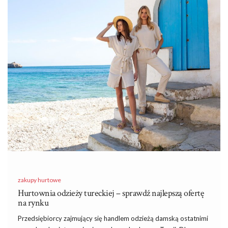
hurtownie odzieżowe w Polsce wybrać?
Rynek odzieżowy w Polsce rozwija się bardzo prężnie, aby
sprostać współczesnemu zapotrzebowaniu na odzież. Ubrania
zawsze będą potrzebne, zatem nic dziwnego, że hurtownia
odzieży to bardzo popularny rodzaj działalności biznesowej w
naszym kraju. Każdy handlarz odzieżą potrzebuje w swej pracy
regularnych dostaw towaru, dlatego naturalnie poszukuje dobrej
i możliwie najtańszej hurtowni ubrań.
Hurtownie
…
zakupy hurtowe
Hurtownia odzieży tureckiej – sprawdź najlepszą ofertę
na rynku
Przedsiębiorcy zajmujący się handlem odzieżą damską ostatnimi