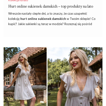
Kolekcja na lato
Hurt online sukienek damskich – top produkty na lato
Wreszcie nastały ciepłe dni, a to znaczy, że czas uzupełnić
kolekcję
hurt online sukienek damskich
w Twoim sklepie! Co
kupić? Jakie sukienki są teraz w modzie? Rozeznaj się pośród
aktualnych trendów i zamów najmodniejsze sukienki damskie w
hurcie internetowym na Factoryprice.eu. Jest to nowoczesną
internetowa hurtownia odzieży damskiej
z szerokim
wyborem sukienek na każdą porę roku oraz na każdą okazję.
Damskie sukienki na lato w hurcie – które
wybrać?
Jak wiadomo sukienki są codziennym elementem garderoby
wielu pań, bez względu na porę roku. Jednak wiosna i lato to
zdecydowanie najgorętszy sezon dla tych ubrań, a w ciepłe dni w
modzie rządzą konkretne fasony! Co jest ważne w …