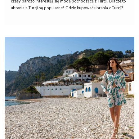
czasy bardzo interesują się modą pochodzącą z Turcji. Dlaczego
ubrania z Turcji są popularne? Gdzie kupować ubrania z Turcji?
Okazuje się, że turecka odzież jest bardzo wysokiej jakości i do
tego dostępna w atrakcyjniejszych cenach! Gdzie ją dostać? Jeśli
potrzebna Ci dobrze zaopatrzona
hurtownia
odzieży tureckiej
to wypróbuj
internetową hurtownię Factoryprice.eu
, która
oferuje wysokiej jakości ubrania tureckiej produkcji.
Gdzie kupić dobrej jakości turecką
odzież? Sprawdź hurtownię
Factoryprice.eu!
W branży odzieżowej dynamicznie rośni popyt na turecką odzież
damską, którą w swoich butkach chce mieć wielu
przedsiębiorców. I nic dziwnego, ponieważ tureckie ubrania
bardzo często nawet przewyższają jakością ciuchy sprzedawane
w …