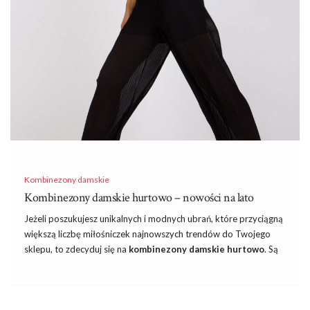
przewiewnych kompletach lnianych, które od wieków są cenione
na całym świecie. Właściwości lnu jako materiału odzieżowego
są znane od starożytności, a dziś …
Kombinezony damskie
Kombinezony damskie hurtowo – nowości na lato
Jeżeli poszukujesz unikalnych i modnych ubrań, które przyciągną
większą liczbę miłośniczek najnowszych trendów do Twojego
sklepu, to zdecyduj się na
kombinezony damskie hurtowo
. Są
to jednoczęściowe stroje, które doskonale urozmaicą Twoją
kolekcję i przyciągną uwagę swoim oryginalnym wyglądem!
Kombinezony damskie hurtowo w