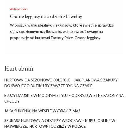
Aktualności
Czarne legginsy na co dzień z bawełny
W poszukiwaniu idealnych legginsów, które świetnie sprawdzą
się w codziennym użytkowaniu, warto zwrócić uwagę na
propozycje od hurtowni Factory Price. Czarne legginsy
wykonane z wysokiej jakości bawełny gwarantują nie tylko
wygodę. Czarne legginsy na co dzień z bawełny zapewniają także
uniwersalność, która jest kluczowa w szybko zmieniających się
trendach mody.
Hurt ubrań
Nowości w hurtowni – Czarne legginsy na
HURTOWNIE A SEZONOWE KOLEKCJE – JAK PLANOWAĆ ZAKUPY
co dzień z bawełny
DO SWOJEGO BUTIKU BY ZAWSZE BYĆ NA CZASIE
Bawełniane legginsy z kolekcji Factory Price są idealne dla kobiet
BLUZY DAMSKIE W MODNYM STYLU – ODKRYJ ŚWIETNE FASONY NA
ceniących sobie komfort oraz styl. Ich uniwersalna kolorystyka
CHŁODY!
sprawia, że doskonale pasują zarówno do luźnych, sportowych
JAKĄ SUKIENKĘ NA WESELE WYBRAĆ ZIMĄ?
zestawów, jak i eleganckich, codziennych stylizacji. Dodatkowym
atutem legginsów jest ich trwałość oraz łatwość w pielęgnacji.
SZUKASZ HURTOWNIA ODZIEŻY WROCŁAW – KUPUJ ONLINE W
Bawełna jest materiałem, który pozwala …
NAJWIĘKSZEJ HURTOWNI ODZIEŻY W POLSCE