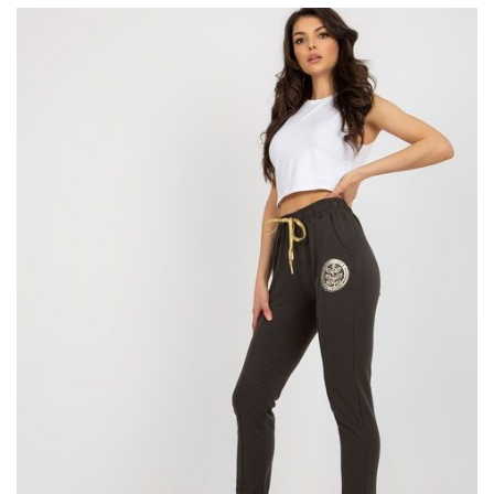
modzie – skąd się wzięły?
Kombinezon to jednoczęściowy strój z nogawkami, który
zakrywa całe ciało i zakłada się poprzez wsunięcie nóg. Skąd
takie ubrania wzięły się w codziennej modzie damskiej? Modne
kombinezony damskie wywodzą się z rodzaju odzieży ochronnej
noszonej przez pracowników fabryk, warsztatów i innych miejsc
pracy, gdzie konieczne było zabezpieczenie ciała przed
oparzeniami lub kontaktami z toksycznymi substancjami. Takie
jednoczęściowe stroje można również …