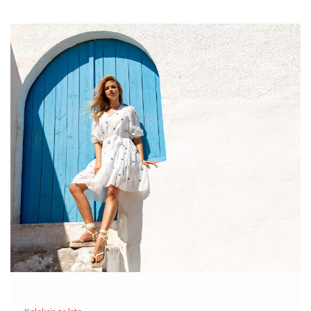
dowiesz się, która
hurtownia odzieży do butiku
jest
najlepsza, biorąc pod uwagę najważniejsze kryteria!
Jak wybrać najlepszą hurtownię odzieży
do swojego butiku?
Wybór odpowiedniego dostawcę towaru do sklepu z odzieżą to
zawsze nie lada zagwozdka dla wielu przedsiębiorców. Na rynku
polskim istnieje bowiem całkiem dużo tego rodzaju podmiotów
sprzedających odzież hurtowo, jak więc wybrać najlepszy z nich?
Odpowiedź na to pytanie okazuje się jednak zaskakująco
prosta! Najważniejszą …