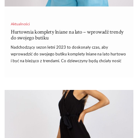
Aktualności
Hurtownia komplety lniane na lato – wprowadź trendy
do swojego butiku
Nadchodzący sezon letni 2023 to doskonały czas, aby
wprowadzić do swojego butiku komplety lniane na lato hurtowo
i być na bieżąco z trendami. Co dziewczyny będą chciały nosić
tego lata? Jednym z największych hitów będą właśnie te
przewiewne komplety, które gwarantują szykowny look w
wakacyjnym klimacie.
Letni „garnitur” damski, czyli przewiewny
komplet z lnu!
Obecnie kobiety pokochały komplety na tyle, że rynek
odzieżowy jest pełen różnorodnych zestawów. Dresowe,
welurowe czy eleganckie komplety są na topie, a teraz mamy
również wersje dedykowane na lato! Mówimy tutaj o