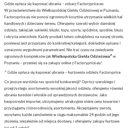
Gdzie opłaca się kupować ubrania – zobacz Factoryprice.eu
W przeciwieństwie do Wielkopolskiej Giełdy Odzieżowej w Poznaniu,
Factoryprice.eu nie ponosi ogromnych kosztów utrzymania wielkich hal
handlowych i dzierżawy terenu. Oferujemy szeroki wybór damskiej
odzieży, takiej jak sukienki, bluzki, topy, szorty, spódnice, spodnie, bluzy
i okrycia wierzchnie. Każdy produkt łatwo odnajdziesz na naszej stronie,
ponieważ jest przypisany do konkretnej kategorii, dokładnie opisany i
oznaczony wygodnymi parametrami. Nie trać czasu na zwiedzanie
ogromnych kompleksów jak
Wielkopolska Giełda Odzieżowa
w
Poznaniu – przenieś się na zakupy online z Factoryprice.eu!
Gdzie opłaca się kupować ubrania – hurtownia odzieży Factoryprice
Co jeszcze wyróżnia nas spośród konkurencji? Oprócz szerokiego i
przejrzystego asortymentu wysokiej jakości odzieży, oferujemy również
ubrania tureckie i włoskie od sprawdzonych dostawców. Jako
bezpośredni importer, utrzymujemy atrakcyjnie niskie ceny towarów i
przyciągamy różnorodnością asortymentu. Akceptujemy zwroty,
wysyłamy każde zamówienie w ciągu maksymalnie 24 godzin od jego
złożenia, niezależnie od miejsca dostawy, i oferujemy zakupy hurtowe
już od 1 sztuki!