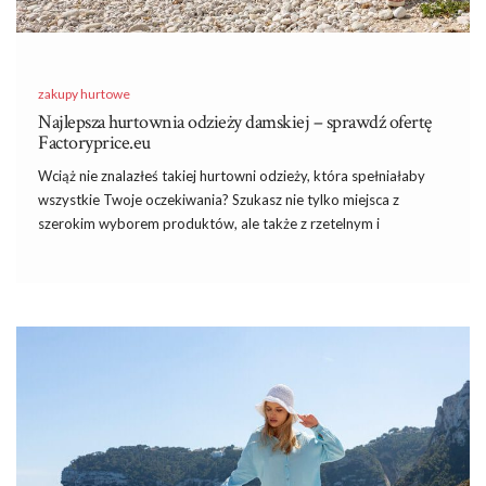
zakupy hurtowe
Najlepsza hurtownia odzieży damskiej – sprawdź ofertę
Factoryprice.eu
Wciąż nie znalazłeś takiej hurtowni odzieży, która spełniałaby
wszystkie Twoje oczekiwania? Szukasz nie tylko miejsca z
szerokim wyborem produktów, ale także z rzetelnym i
elastycznym podejściem do współpracy? Odpowiedzią na te
wszystkie pytania jest Factoryprice.eu, czyli
najlepsza
hurtownia odzieży damskiej
, działająca całkowicie
internetowo! Sprawdź, co potrafi.
Wiemy, dlaczego Factoryprice.eu to
najlepsza hurtownia odzieży damskiej!
Co masz na myśli mówiąc o najlepszej hurtowni odzieży