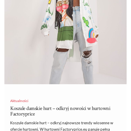
Komu przyda się odzież sprzedaż
hurtowa?
Odzież sprzedaż hurtowa
może być korzystna dla różnych
grup odbiorców, dlatego sprawdź, czy się do nich zaliczasz:
Detalistom i właścicielom sklepów: Dla detalicznych
…
Aktualności
Koszule damskie hurt – odkryj nowości w hurtowni
Factoryprice
Koszule damskie hurt – odkryj najnowsze trendy wiosenne w
ofercie hurtowni. W hurtowni Factoryprice.eu panuje pełna