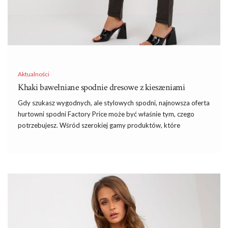
Aktualności
Khaki bawełniane spodnie dresowe z kieszeniami
Gdy szukasz wygodnych, ale stylowych spodni, najnowsza oferta
hurtowni spodni Factory Price może być właśnie tym, czego
potrzebujesz. Wśród szerokiej gamy produktów, które
proponuje nam ta platforma, znajdziemy m.in. Khaki bawełniane
spodnie dresowe z kieszeniami, które łączą w sobie komfort i
styl, idealne zarówno na co dzień, jak i na bardziej aktywne dni.
Khaki bawełniane spodnie dresowe z
kieszeniami
Zapewne zdajesz sobie sprawę, że dobór odpowiednich spodni
może wpłynąć nie tylko na wygodę. Determinuje on również