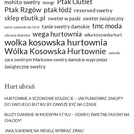
Ptak Outlet
mohito swetry
msngr
Ptak Rzgów
ptak łódź
reserved swetry
sklep ebutik.pl
sweter w paski
sweter świąteczny
tmc moda
tanie swetry damskie
tanie sukienki do 50 zł
wega hurtownia
wlka kosowska hurt
ubrania damskie
wolka kosowska hurtownia
Wólka Kosowska Hurtownie
zalando
zara swetrym Markowe swetry damskie wyprzedaż
świąteczne swetry
Hurt ubrań
HURTOWNIE A SEZONOWE KOLEKCJE – JAK PLANOWAĆ ZAKUPY
DO SWOJEGO BUTIKU BY ZAWSZE BYĆ NA CZASIE
BLUZY DAMSKIE W MODNYM STYLU – ODKRYJ ŚWIETNE FASONY NA
CHŁODY!
JAKĄ SUKIENKĘ NA WESELE WYBRAĆ ZIMĄ?