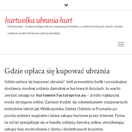
hurtwolka ubrania hurt
Ubrania hurt – Szukasz ładnych ubrań z najnowszych kolekcji, w niskich hurtowych cenach i dużym
wyborem modeli hurtownia odzieży damskiej.
Toggl
Naviga
Gdzie opłaca się kupować ubrania
Gdzie opłaca się kupować ubrania? Jeśli prowadzisz butik i poszukujesz
dostawcy modnej odzieży damskiej w hurtowych ilościach, to warto
zwrócić uwagę na
hurtownie Factoryprice.eu
– źródło najlepszej
mody dostępne online. Zamiast trudzić się odwiedzaniem stacjonarnych
molochów takich jak Wielkopolska Giełda Odzieży w Poznaniu po
prostu wybierz wygodne i łatwe zakupy hurtowe przez Internet. Firma
ta od lat specjalizuje się w handlu odzieżą damską online, umożliwiając
zakupy bez wychodzenia z domu i dodatkowych kosztów.