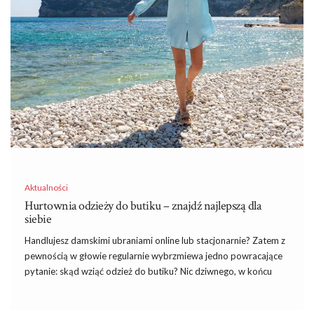
damskiej? To żeby miała szeroki wybór produktów? Czy może
żeby proponowała najniższe ceny produktów? A może
ważniejsza jest jakość produktów, niż ich niska cena? To teraz
wyobraź sobie, że możesz mieć to wszystko na raz i jeszcze
więcej!
Bo taka właśnie jest
internetowa
…
Aktualności
Hurtownia odzieży do butiku – znajdź najlepszą dla
siebie
Handlujesz damskimi ubraniami online lub stacjonarnie? Zatem z
pewnością w głowie regularnie wybrzmiewa jedno powracające
pytanie: skąd wziąć odzież do butiku? Nic dziwnego, w końcu
dobry dostawca towaru jest jednym z najważniejszych punktów
Twojej działalności. Dlatego z naszego dzisiejszego wpisu