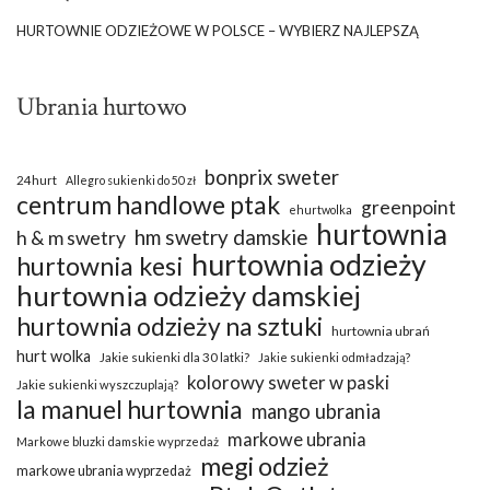
HURTOWNIE ODZIEŻOWE W POLSCE – WYBIERZ NAJLEPSZĄ
Ubrania hurtowo
bonprix sweter
24hurt
Allegro sukienki do 50 zł
centrum handlowe ptak
greenpoint
ehurtwolka
hurtownia
hm swetry damskie
h & m swetry
hurtownia odzieży
hurtownia kesi
hurtownia odzieży damskiej
hurtownia odzieży na sztuki
hurtownia ubrań
hurt wolka
Jakie sukienki dla 30 latki?
Jakie sukienki odmładzają?
kolorowy sweter w paski
Jakie sukienki wyszczuplają?
la manuel hurtownia
mango ubrania
markowe ubrania
Markowe bluzki damskie wyprzedaż
megi odzież
markowe ubrania wyprzedaż