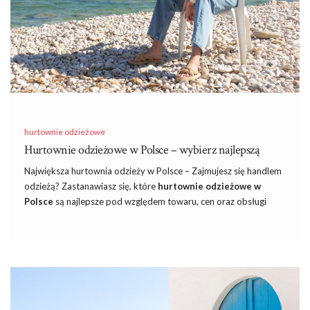
hurtownie odzieżowe
Hurtownie odzieżowe w Polsce – wybierz najlepszą
Największa hurtownia odzieży w Polsce – Zajmujesz się handlem
odzieżą? Zastanawiasz się, które
hurtownie odzieżowe w
Polsce
są najlepsze pod względem towaru, cen oraz obsługi
klienta? W takim razie zapraszamy do lektury naszego
dzisiejszego tekstu, w którym pomożemy Ci wybrać najlepszą
polską hurtownię odzieży!
Stacjonarne czy internetowe – które