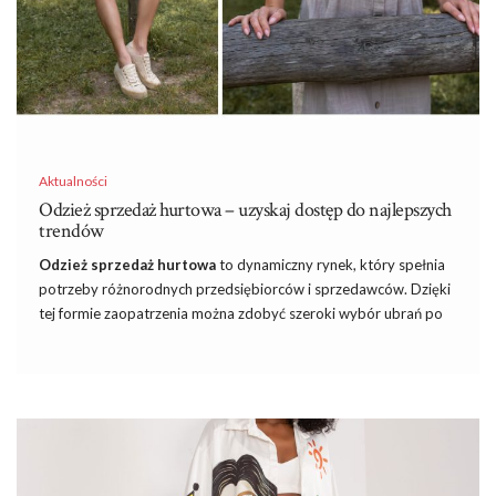
Aktualności
Odzież sprzedaż hurtowa – uzyskaj dostęp do najlepszych
trendów
Odzież sprzedaż hurtowa
to dynamiczny rynek, który spełnia
potrzeby różnorodnych przedsiębiorców i sprzedawców. Dzięki
tej formie zaopatrzenia można zdobyć szeroki wybór ubrań po
konkurencyjnych cenach, co stanowi kluczowy element sukcesu
dla wielu firm. Niezależnie od tego, czy prowadzisz
sklep
detaliczny, czy e-commerce, odzież hurtowa może okazać się
nieocenionym narzędziem w rozwijaniu działalności. W tym
artykule zgłębimy temat odzieży sprzedaż hurtowa, przyjrzymy
się korzyściom, jakie niesie dla różnych branż i dowiemy się,
dlaczego wiele osób wybiera tę formę zaopatrzenia.