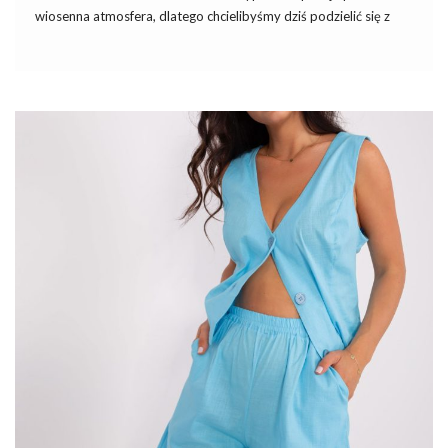
wiosenna atmosfera, dlatego chcielibyśmy dziś podzielić się z
Wami najnowszymi dostawami, które ostatnio do nas dotarły.
Wśród tych wspaniałych nowych fasonów ubrań i radosnej
wiosennej kolorystyki szczególną uwagę zwracają koszule
damskie hurtowo! Zobaczcie najmodniejsze modele damskich
koszul na wiosnę i odkryjcie ich ciekawe kolory.
Wiosna to czas, kiedy panie chętnie sięgają po klasyczne koszule
bawełniane, które dodają eleganckiego szyku do codziennych
stylizacji. Chociaż mówimy tutaj o koszulach casualowych
utrzymanych w luźnym stylu, zapięcie na guziki i kołnierz nadal
odgrywają ważną rolę! Sam fason klasycznej koszuli ma już
elegancki charakter, a sztywniejszy materiał …