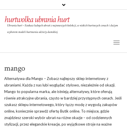
hurtwolka ubrania hurt
Ubrania hurt – Szukasz ładnych ubrań z najnowszych kolekcji, w niskich hurtowych cenach i dużym
wyborem modeli hurtownia odzieży damskiej.
Toggl
Naviga
mango
Alternatywa dla Mango – Zobacz najlepszy sklep internetowy z
ubraniami. Każda z nas lubi wyglądać stylowo, niezależnie od okazji.
Mango to popularna marka, ale istnieją alternatywy, które oferują
równie atrakcyjne ubrania, często w bardziej przystępnych cenach. Jeśli
szukasz sklepu internetowego, który łączy modę z wygodą zakupów
online, koniecznie sprawdź ofertę Butik online. To miejsce, gdzie
znajdziesz szeroki wybór ubrań na różne okazje – od codziennych
stylizacji, przez eleganckie kreacje, po wyjątkowe stroje na ważne