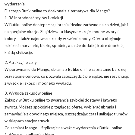
wydarzenia.
Dlaczego Butik online to doskonała alternatywa dla Mango?
1. Różnorodność stylów i kolekcji
W Butiku online dostępne są ubrania idealne zarówno na co dzień, jak i
na specjalne okazje. Znajdziesz tu klasyczne kroje, modne wzory i
kolory, a także najnowsze trendy w świecie mody. Oferta obejmuje
sukienki, marynarki, bluzki, spodnie, a także dodatki, które dopełnią
każdą stylizację.
2. Atrakcyjne ceny
W porównaniu do Mango, ubrania z Butiku online są znacznie bardziej
przystępne cenowo, co pozwala zaoszczędzić pieniądze, nie rezygnując
z wysokiej jakości i modnego wyglądu.
3. Wygoda zakupów online
Zakupy w Butiku online to gwarancja szybkiej dostawy i łatwego
zwrotu. Możesz spokojnie przeglądać ofertę, wybierać ubrania i
zamawiać je z dowolnego miejsca, oszczędzając czas i unikając tłumów
w sklepach stacjonarnych.
Co zamiast Mango – Stylizacje na ważne wydarzenia z Butiku online
1. Wesele – stylizacja z klasą