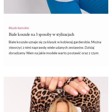
Bluzki damskie
Białe koszule na 3 sposoby w stylizacjach
Białe koszule uznaje się za klasyk w kobiecej garderobie. Można
stworzyć z nimi naprawdę wiele udanych zestawów. Dzisiaj
doradzamy Wam na jakie modele warto postawić oraz z czym
warto je nosić. Odkryjcie ciekawe stylizacje – białe koszule na 3
sposoby.
Jakie modele warto wybierać?
Każda z nas powinna mieć w swojej szafie klasyczne
białe
koszule
o prostym kroju. Najlepsze są modele z długimi
rękawami i kołnierzykiem,
koszule
mogą mieć także kieszonkę
na piersi. Jeśli chodzi o krój,
koszule damskie
mogą mieć
wiązanie na dekolcie lub dekolt hiszpański. Ciekawie wyglądają
modele z mocno rozszerzanymi rękawami. Warto zwrócić uwagę