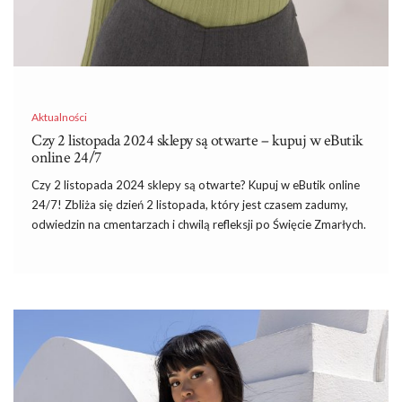
Aktualności
Czy 2 listopada 2024 sklepy są otwarte – kupuj w eButik
online 24/7
Czy 2 listopada 2024 sklepy są otwarte? Kupuj w eButik online
24/7! Zbliża się dzień 2 listopada, który jest czasem zadumy,
odwiedzin na cmentarzach i chwilą refleksji po Święcie Zmarłych.
W Polsce ten dzień, mimo że nie jest ustawowo wolny od pracy,
wielu osobom kojarzy się z czasem spędzonym z bliskimi oraz
odwiedzaniem grobów. W związku z tym wiele osób zadaje
sobie pytanie, czy 2 listopada 2024 roku sklepy będą otwarte.
Nie wszystkie sklepy funkcjonują w zwyczajowy sposób, a
czasem natrafiamy na ograniczenia w godzinach otwarcia. Na
szczęście eButik działa dla Ciebie 24 godziny na dobę, 7 dni w
tygodniu, dzięki czemu możesz zrobić zakupy bez względu na …