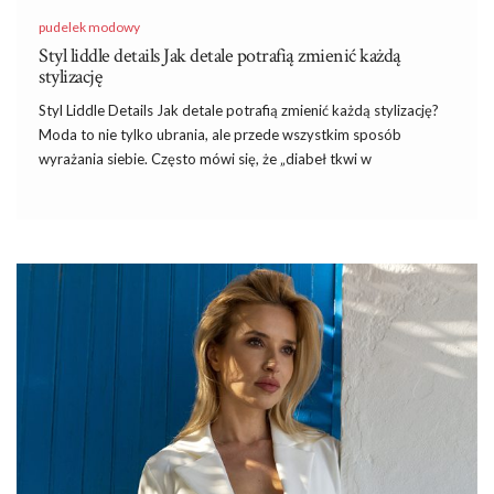
pudelek modowy
Styl liddle details Jak detale potrafią zmienić każdą
stylizację
Styl Liddle Details Jak detale potrafią zmienić każdą stylizację?
Moda to nie tylko ubrania, ale przede wszystkim sposób
wyrażania siebie. Często mówi się, że „diabeł tkwi w
szczegółach” –
i
w modzie to powiedzenie sprawdza się w 100%.
Drobne elementy, takie jak biżuteria, torebki, buty czy inne
dodatki, mają ogromny wpływ na ostateczny wygląd stylizacji.
Mogą dodać jej elegancji, charakteru lub odrobiny luzu. Dzisiaj
opowiem Wam, jak detale potrafią odmienić nawet najprostszy
outfit i jakie elementy warto mieć w swojej garderobie, aby
zyskać wszechstronność w stylizacjach.
Styl Liddle Details – Dlaczego detale są
ważne?
W codziennym pędzie często skupiamy się na głównych
elementach stylizacji, takich jak sukienka, spodnie …