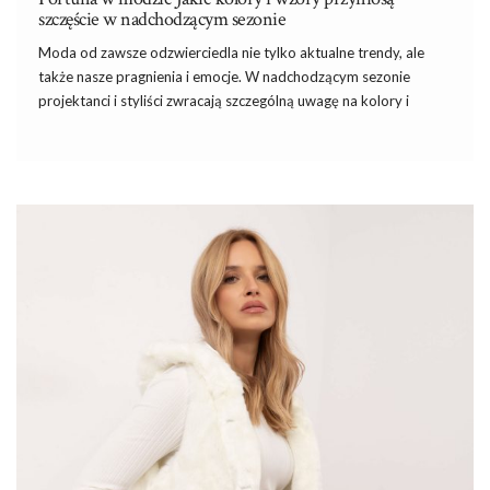
szczęście w nadchodzącym sezonie
Moda od zawsze odzwierciedla nie tylko aktualne trendy, ale
także nasze pragnienia
i
emocje. W nadchodzącym sezonie
projektanci i styliści zwracają szczególną uwagę na kolory i
wzory, które mają przynieść szczęście, pozytywną energię oraz
harmonię. Fortuna w modzie – dziś przyjrzymy się barwom i
motywom, które zdominują wybiegi i garderoby, pozwalając nie
tylko wyglądać stylowo, ale także czuć się dobrze i pewnie w
każdej sytuacji.
Fortuna w modzie Jakie kolory i wzory
przyniosą szczęście w nadchodzącym
sezonie?
Kolory szczęścia i fortuna w modzie – jakie barwy wybierać?
Kolory mają ogromny wpływ na nasze samopoczucie i to, jak
postrzegają nas inni. W nadchodzącym sezonie dominują barwy,
które symbolizują szczęście, …