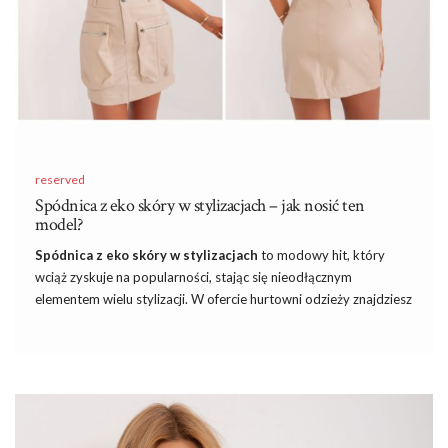
…
reserved
Spódnica z eko skóry w stylizacjach – jak nosić ten
model?
Spódnica z eko skóry w stylizacjach
to modowy hit, który
wciąż zyskuje na popularności, stając się nieodłącznym
elementem wielu stylizacji. W ofercie hurtowni odzieży znajdziesz
szeroki wybór tych efektownych spódnic, które doskonale
wpisują się zarówno w eleganckie, jak i casualowe zestawienia.
Dzięki różnorodności fasonów i kolorów, spódnice z eko skóry
pozwalają na tworzenie niepowtarzalnych, modnych outfitów na
każdą okazję. Zapraszamy do odkrycia najnowszych trendów i
inspiracji stylizacyjnych, które sprawią, że spódnica z eko skóry