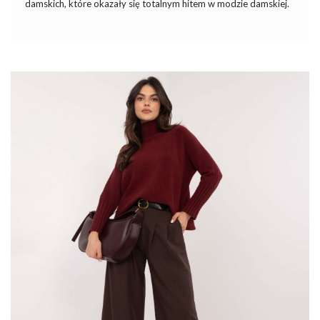
damskich, które okazały się totalnym hitem w modzie damskiej.
Modna,
futrzana kamizelka,
to idealny dodatek do stylizacji,
który stawia kropkę nad „i”. Gwarantuje bardzo stylowy look,
który odpowiada najgorętszym trendom, a do tego zapewnia
ciepło, wygodę
i
bezpieczeństwo. Jeżeli to okrycie jeszcze nie
zagościło w Twojej garderobie, to dziś jest świetna okazja, by to
zmienić. Ten oryginalny ciuch z pewnością przyda się w Twojej
szafie jesienią i zimą. Nasze stylistki modowe przygotowały
wyjątkowe modele w zestawieniu wyjątkowych stylizacji na
jesień i zimę. Dziś nie zabraknie tu inspiracji, które możesz śmiało
uwzględnić również w swoich …