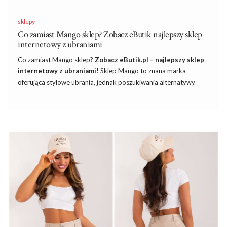
sklepy
Co zamiast Mango sklep? Zobacz eButik najlepszy sklep
internetowy z ubraniami
Co zamiast Mango
sklep
?
Zobacz eButik.pl – najlepszy sklep
internetowy z ubraniami
! Sklep Mango to znana marka
oferująca stylowe ubrania, jednak poszukiwania alternatywy
mogą być strzałem w dziesiątkę, zwłaszcza gdy chcesz znaleźć
wyjątkowe sukienki w atrakcyjnych cenach. Jeśli szukasz
nowoczesnych, eleganckich i uniwersalnych stylizacji, sklep
internetowy
Butik online czyli eButik.pl
to doskonałe miejsce.
Z jego bogatej oferty sukienek można skompletować garderobę
na każdą okazję – od romantycznych randek, przez uroczyste
wydarzenia rodzinne, aż po imprezy w gronie znajomych. Dzisiaj
przedstawię Wam różnorodne stylizacje na ważne wydarzenia z
sukienkami z kolekcji Butiku online – jednego z najlepszych
sklepów internetowych z modą damską.
Dlaczego warto wybrać Butik online