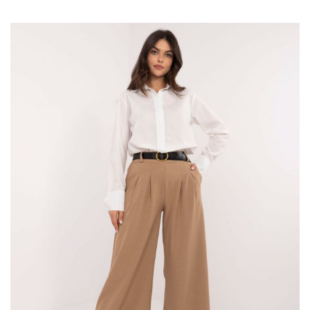
stylowo i na czasie? Kluczem do eleganckiego i uniwersalnego
wyglądu jest dobrze skomponowana baza, którą nazwiemy tutaj
modowym sejfem. Są to elementy garderoby, które nigdy nie
wychodzą z mody i pasują na różne okazje. Dziś podpowiem
Wam, jak stworzyć swój „stylowy sejf” z klasycznymi ubraniami
ze sklepu Butik online, aby zawsze mieć w swojej szafie pewne i
niezawodne stylizacje.
Dlaczego warto stworzyć stylowy sejf
modowy?
Stylowy sejf …