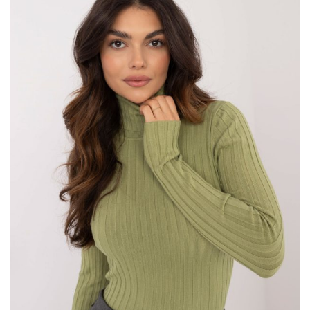
możesz w prosty sposób stworzyć zestawy, które dodadzą Ci
pewności siebie, jednocześnie pozwalając czuć się komfortowo
przez cały dzień. Oto kilka inspiracji i pomysłów na idealne
stylizacje do pracy.
Dlaczego wybór ubrań do pracy
…