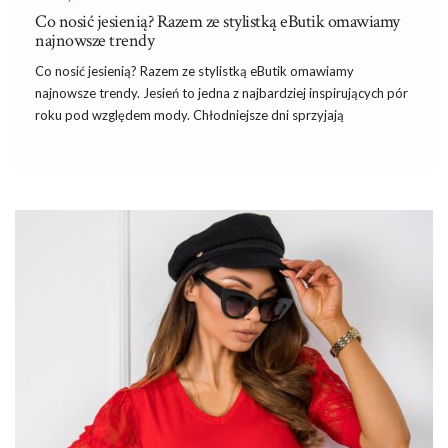
Co nosić jesienią? Razem ze stylistką eButik omawiamy
najnowsze trendy
Co nosić jesienią? Razem ze stylistką eButik omawiamy
najnowsze trendy. Jesień to jedna z najbardziej inspirujących pór
roku pod względem mody. Chłodniejsze dni sprzyjają
warstwowym stylizacjom, pozwalając na kreatywność w łączeniu
różnych elementów garderoby. W tym sezonie dominują
naturalne kolory, wygodne fasony oraz stylowy komfort. Razem
ze stylistką eButik przyjrzymy się najnowszym trendom i
podpowiemy, co nosić jesienią, aby wyglądać modnie i czuć się
komfortowo. Oto stylizacje na różne okazje, w których główną
rolę odgrywają NOWOŚCI dostępne w sklepie Butik online.
Co nosić jesienią? Razem ze stylistką
eButik podpowiadamy
Stylizacja na co dzień to Komfort i casualowy szyk. Codzienne
stylizacje jesienią powinny przede wszystkim zapewniać ciepło i
wygodę, …