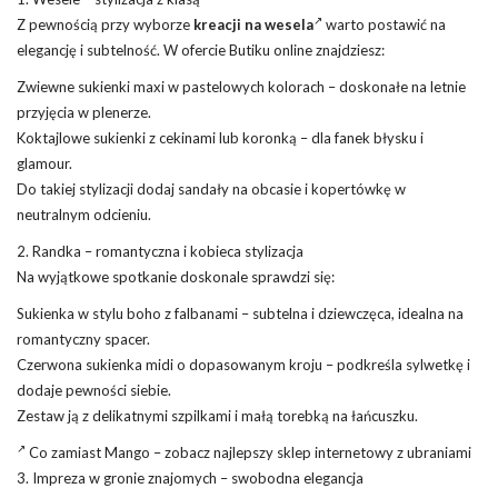
Z pewnością przy wyborze
kreacji na wesela
warto postawić na
elegancję i subtelność. W ofercie Butiku online znajdziesz:
Zwiewne sukienki maxi w pastelowych kolorach – doskonałe na letnie
przyjęcia w plenerze.
Koktajlowe sukienki z cekinami lub koronką – dla fanek błysku i
glamour.
Do takiej stylizacji dodaj sandały na obcasie i kopertówkę w
neutralnym odcieniu.
2. Randka – romantyczna i kobieca stylizacja
Na wyjątkowe spotkanie doskonale sprawdzi się:
Sukienka w stylu boho z falbanami – subtelna i dziewczęca, idealna na
romantyczny spacer.
Czerwona sukienka midi o dopasowanym kroju – podkreśla sylwetkę i
dodaje pewności siebie.
Zestaw ją z delikatnymi szpilkami i małą torebką na łańcuszku.
Co zamiast Mango – zobacz najlepszy sklep internetowy z ubraniami
3. Impreza w gronie znajomych – swobodna elegancja