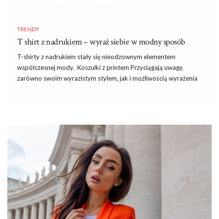
TRENDY
T shirt z nadrukiem – wyraź siebie w modny sposób
T-shirty z nadrukiem stały się nieodzownym elementem
współczesnej mody. Koszulki z printem Przyciągają uwagę
zarówno swoim wyrazistym stylem, jak i możliwością wyrażenia
osobistych zainteresowań, przekonań czy humoru. Ten prosty,
codzienny element garderoby przekształca się w nośnik
indywidualnego wyrazu poprzez różnorodność grafik, tekstów i
wzorów.
T shirt z nadrukiem
nie tylko pozwala nam na
wyrażenie siebie. Także stanowi popularny element
casualowego i streetwearowego stylu. Dostępne w różnych
kolorach, fasonach i tematach, są nie tylko modne, ale także
wygodne i łatwe do dopasowania do różnych stylizacji.
T shirt z nadrukiem – sprawdzony sposób
na oryginalny look
T-shirt z nadrukiem to niezawodny sposób na stworzenie