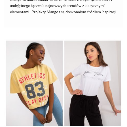
umiejętnego łączenia najnowszych trendów z klasycznymi
elementami. Projekty Mangos są doskonałym źródłem inspiracji
dla osób, które cenią sobie ponadczasowy styl i
wszechstronność garderoby. Jeśli jesteś fanką Mango, ale
szukasz bardziej przystępnych cen lub chcesz odkryć lokalne
alternatywy, produkty z eButik.pl będą idealnym wyborem.
Podpowiadamy, jak stworzyć
stylizacje
inspirowane projektami
Mango, korzystając z oferty eButik.
Mango Trends: Jak inspirować się
kolekcjami Mangos przy tworzeniu
stylizacji z oferty eButik?
Czym wyróżnia się styl Mango? Styl Mangos to harmonia
minimalizmu i wyrafinowania. Marka opiera się na takich
elementach jak:
Neutralna paleta kolorów – dominują beże, biele, czernie,
szarości, a także …