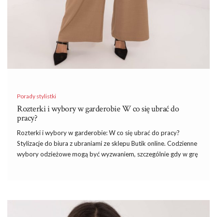
Porady stylistki
Rozterki i wybory w garderobie W co się ubrać do
pracy?
Rozterki i wybory w garderobie: W co się ubrać do pracy?
Stylizacje do biura z ubraniami ze sklepu Butik online. Codzienne
wybory odzieżowe mogą być wyzwaniem, szczególnie gdy w grę
wchodzą stylizacje do pracy. Wybierając ubiór do biura, musimy
pamiętać o zachowaniu równowagi między elegancją a wygodą,
a także dopasować się do kultury firmy i naszego osobistego
stylu.
Sklep
Butik online oferuje szeroki wybór ubrań, które
idealnie sprawdzą się w biurowych stylizacjach. Dzięki temu