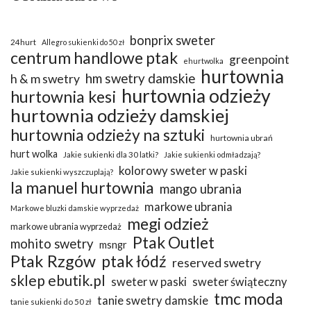
bonprix sweter
24hurt
Allegro sukienki do 50 zł
centrum handlowe ptak
greenpoint
ehurtwolka
hurtownia
hm swetry damskie
h & m swetry
hurtownia odzieży
hurtownia kesi
hurtownia odzieży damskiej
hurtownia odzieży na sztuki
hurtownia ubrań
hurt wolka
Jakie sukienki dla 30 latki?
Jakie sukienki odmładzają?
kolorowy sweter w paski
Jakie sukienki wyszczuplają?
la manuel hurtownia
mango ubrania
markowe ubrania
Markowe bluzki damskie wyprzedaż
megi odzież
markowe ubrania wyprzedaż
Ptak Outlet
mohito swetry
msngr
Ptak Rzgów
ptak łódź
reserved swetry
sklep ebutik.pl
sweter w paski
sweter świąteczny
tmc moda
tanie swetry damskie
tanie sukienki do 50 zł