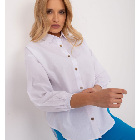
stanie się ulubionym elementem Twojej garderoby.
Spódnica z eko skóry w stylizacjach –
historia mody damskiej
Spódnica z eko skóry w stylizacjach
, choć może wydawać się
nowoczesnym trendem, swoje początki miała już …