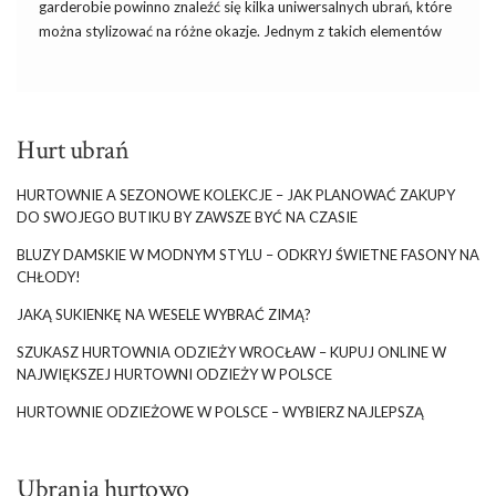
garderobie powinno znaleźć się kilka uniwersalnych ubrań, które
można stylizować na różne okazje. Jednym z takich elementów
jest czarna bluzka Angel od RUE PARIS, dostępna w butiku
online. To elegancki, a zarazem casualowy model, który dzięki
swojemu klasycznemu krojowi i uniwersalnemu kolorowi
pozwala na tworzenie niezliczonej ilości stylizacji – od
Hurt ubrań
codziennych po bardziej eleganckie i formalne. W artykule
przyjrzymy się, jak bluzkę Angel można nosić w różnych
HURTOWNIE A SEZONOWE KOLEKCJE – JAK PLANOWAĆ ZAKUPY
sytuacjach, zarówno na co dzień, jak i podczas ważniejszych
DO SWOJEGO BUTIKU BY ZAWSZE BYĆ NA CZASIE
wyjść.
BLUZY DAMSKIE W MODNYM STYLU – ODKRYJ ŚWIETNE FASONY NA
Bluzka Angel – Co sprawia, że jest
CHŁODY!
wyjątkowa?
JAKĄ SUKIENKĘ NA WESELE WYBRAĆ ZIMĄ?
Bluzka Angel z oferty Butik online to przykład ubrania, które
SZUKASZ HURTOWNIA ODZIEŻY WROCŁAW – KUPUJ ONLINE W
pasuje niemal każdej kobiecie. …
NAJWIĘKSZEJ HURTOWNI ODZIEŻY W POLSCE
HURTOWNIE ODZIEŻOWE W POLSCE – WYBIERZ NAJLEPSZĄ
Ubrania hurtowo