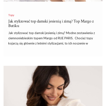
Topy
Jak stylizować top damski jesienią i zimą? Top Margo z
Butiku
Jak stylizować top damski jesienią i zimą? Modne zestawienia z
ciemnoniebieskim topem Margo od RUE PARIS. Chociaż topy
kojarzą się głównie z letnimi stylizacjami, to ich noszenie w
chłodniejszych porach roku, takich jak jesień i zima, nie tylko jest
możliwe, ale również daje mnóstwo ciekawych stylizacyjnych
możliwości. Kluczem do stworzenia stylowego i komfortowego
zestawu jest odpowiednie dopasowanie warstw i akcesoriów,
które podkreślą walory topu, a jednocześnie sprawią, że cała
stylizacja będzie odpowiednia na zimniejsze dni. W artykule
podpowiemy, jak stylizować ciemnoniebieski top prążkowany na
ramiączkach Margo od RUE PARIS dostępny w sklepie Butik
online, abyś mogła nosić go z klasą nawet w chłodne dni.
Dlaczego warto nosić top