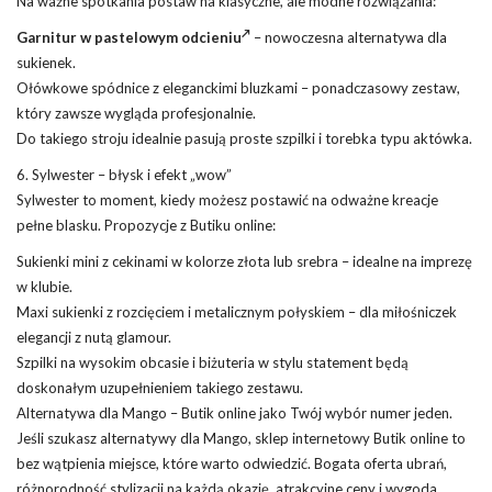
Na ważne spotkania postaw na klasyczne, ale modne rozwiązania:
Garnitur w pastelowym odcieniu
– nowoczesna alternatywa dla
sukienek.
Ołówkowe spódnice z eleganckimi bluzkami – ponadczasowy zestaw,
który zawsze wygląda profesjonalnie.
Do takiego stroju idealnie pasują proste szpilki i torebka typu aktówka.
6. Sylwester – błysk i efekt „wow”
Sylwester to moment, kiedy możesz postawić na odważne kreacje
pełne blasku. Propozycje z Butiku online:
Sukienki mini z cekinami w kolorze złota lub srebra – idealne na imprezę
w klubie.
Maxi sukienki z rozcięciem i metalicznym połyskiem – dla miłośniczek
elegancji z nutą glamour.
Szpilki na wysokim obcasie i biżuteria w stylu statement będą
doskonałym uzupełnieniem takiego zestawu.
Alternatywa dla Mango – Butik online jako Twój wybór numer jeden.
Jeśli szukasz alternatywy dla Mango, sklep internetowy Butik online to
bez wątpienia miejsce, które warto odwiedzić. Bogata oferta ubrań,
różnorodność stylizacji na każdą okazję, atrakcyjne ceny i wygoda