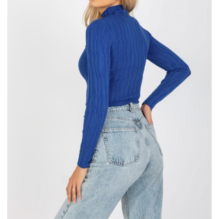
Fioletowy damski sweter oversize z
grubym splotem
Zachwyca nie tylko intensywnym, głębokim odcieniem fioletu, ale
również unikatowym, grubym splotem, który dodaje mu
charakteru. Oversize’owy …