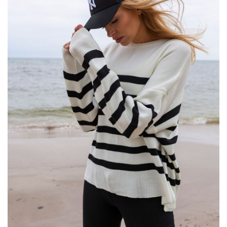
kątem komfortu w zmiennej pogodzie. Jaką
spódnicę
wybrać
na jesienną pogodę, aby wpisać się w trendy!
Biało-różowy damski sweter oversize w
paski
Sweter ten charakteryzuje …