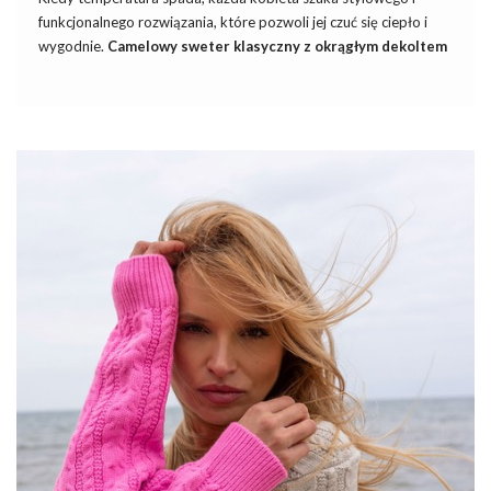
funkcjonalnego rozwiązania, które pozwoli jej czuć się ciepło i
wygodnie.
Camelowy sweter klasyczny z okrągłym dekoltem
to ponadczasowy element garderoby, który łączy w sobie
elegancję i komfort noszenia. Sweter ten, dostępny w hurtowni
swetrów, to znakomity wybór na różne okazje – zarówno te
mniej formalne, jak i te wymagające eleganckiego stroju.
Wchodząc w okres chłodniejszych dni, swetry stają się
nieodzownym elementem damskiej garderoby. Nie tylko
zapewniają ciepło, ale także dodają stylu każdej jesiennej i
zimowej stylizacji. Właśnie teraz nasza
hurtownia swetrów
odkrywa przed Wami szeroki wybór modnych swetrów
damskich, które doskonale dopełnią asortyment Twojego
sklepu! Dlaczego warto zaopatrywać się u …