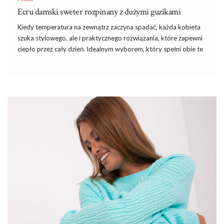
Ecru damski sweter rozpinany z dużymi guzikami
Kiedy temperatura na zewnątrz zaczyna spadać, każda kobieta
szuka stylowego, ale i praktycznego rozwiązania, które zapewni
ciepło przez cały dzień. Idealnym wyborem, który spełni obie te
funkcje, jest swetry damskie znalezione na ebutik.pl. Wyjątkowy
model, jakim jest ecru damski sweter rozpinany z dużymi
guzikami, świetnie sprawdzi się w wielu jesiennych i zimowych
stylizacjach.
Szczegóły takie jak hafty, koronki, marszczenia czy ozdobne
aplikacje mogą dodać
sukienkom
elegancji i uroku. Pamiętaj
jednak, żeby nie przesadzić z ilością ozdób, aby nie przyćmić
naturalnego piękna Twojego i Twojej sukienki. Eleganckie
damskie sukienki ze sklepu online często posiadają nowoczesne
detale, takie jak koronki, marszczenia czy eleganckie zdobienia,
które dodają im wyjątkowego charakteru i …