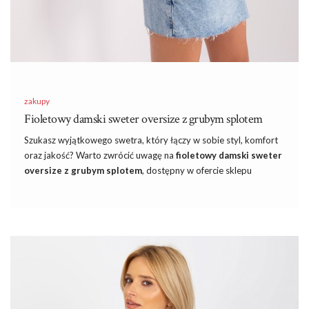
zakupy
Fioletowy damski sweter oversize z grubym splotem
Szukasz wyjątkowego swetra, który łączy w sobie styl, komfort
oraz jakość? Warto zwrócić uwagę na
fioletowy damski sweter
oversize z grubym splotem
, dostępny w ofercie sklepu
internetowego eButik.pl. Wykonany z miękkiej i wytrzymałej
przędzy, ten sweter to doskonały wybór na chłodniejsze dni,
kiedy pragniesz czuć się ciepło i przytulnie, jednocześnie nie
rezygnując z eleganckiego wyglądu.
Znajdź modna
sukieneczka na wesele
na każdą figurę.
Czytając naszego
bloga
na pewno będziecie na bieżąco ze
wszystkimi modnymi tendencjami. Z naszą pomocą Wasze
stylizacje nie przejdą niezauważone.