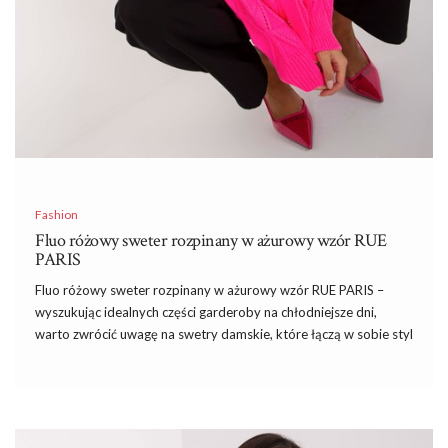
Fashion
Fluo różowy sweter rozpinany w ażurowy wzór RUE
PARIS
Fluo różowy sweter rozpinany w ażurowy wzór RUE PARIS –
wyszukując idealnych części garderoby na chłodniejsze dni,
warto zwrócić uwagę na swetry damskie, które łączą w sobie styl
i komfort noszenia. Kiedy temperatura zaczyna spadać,
odpowiednio dobrany sweter może nie tylko ogrzać, ale także
dodać stylizacji wyjątkowego charakteru.
Sklep
internetowy
eButik.pl oferuje szeroki wybór swetrów, wśród których każda
kobieta znajdzie coś dla siebie.