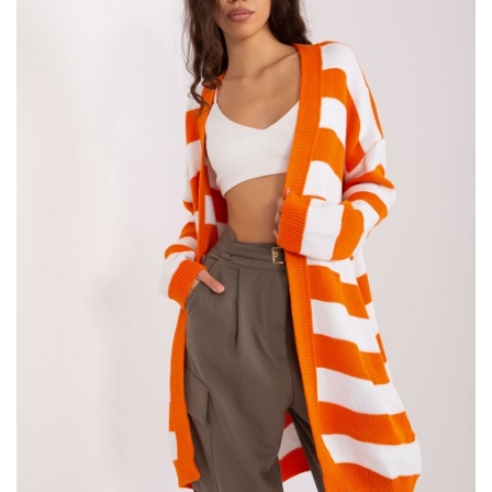
Najnowsze trendy w świecie swetrów
Zacznijmy jednak od najważniejszego, czyli trendów, które
poleca
hurtownia swetrów
. Wielu z nas uwielbia swetry ze
względu na ich uniwersalność i wygodę, ale czy wiesz, jakie są
najgorętsze trendy w świecie swetrów? FactoryPrice.eu ma dla
Ciebie wszystko, czego potrzebujesz. Od
…