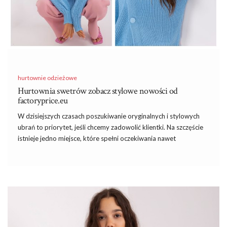
hurtownie odzieżowe
Hurtownia swetrów zobacz stylowe nowości od
factoryprice.eu
W dzisiejszych czasach poszukiwanie oryginalnych i stylowych
ubrań to priorytet, jeśli chcemy zadowolić klientki. Na szczęście
istnieje jedno miejsce, które spełni oczekiwania nawet
najbardziej wymagających klientów –
hurtownia swetrów
FactoryPrice.eu
. To miejsce, gdzie można znaleźć najświeższe
trendy, wysoką jakość i konkurencyjne ceny. Jeśli chcesz
odświeżyć swoją garderobę i dodać jej nowoczesności,
FactoryPrice.eu to
hurtownia odzieży
, na którą warto zwrócić
uwagę!