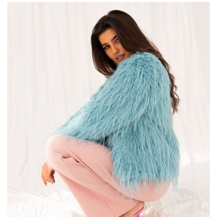
Porady stylistki:
rodzaje dekoltów w sukienkach
– nadają
sukience charakter i sprawiają, że strój wygląda bardziej
elegancko, romantycznie, zmysłowo lub casualowo!
Granatowo-ecru sweter oversize z
rozcięciami – Modny Wybór na
Chłodniejsze Dni
Granatowo-ecru sweter oversize z rozcięciami to idealne
połączenie komfortu i stylowego designu. Oversize’owy krój
sprawia, że sweter jest niezwykle wygodny …