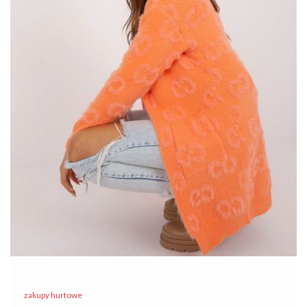
z przyjaciółmi czy na uroczystą kolację, ten
ecru
sweter z
pewnością spełni Twoje …
zakupy hurtowe