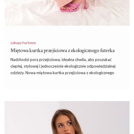
zakupy hurtowe
Miętowa kurtka przejściowa z ekologicznego futerka
Nadchodzi pora przejściowa, idealna chwila, aby poszukać
ciepłej, stylowej i jednocześnie ekologicznie odpowiedzialnej
odzieży. Nowa miętowa kurtka przejściowa z ekologicznego
futerka dostępna w
hurtownia
kurtek na factoryprice.eu to
idealna propozycja dla każdej kobiety, która ceni sobie zarówno
komfort, jak i modny wygląd.
Miętowa kurtka przejściowa z
ekologicznego futerka
Zalety tej kurtki są wielorakie. Przede wszystkim, użyte w niej