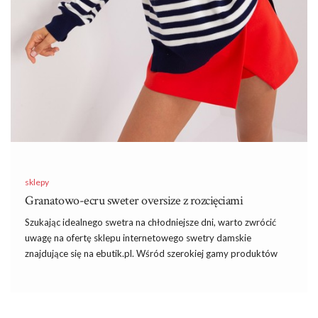
sklepy
Granatowo-ecru sweter oversize z rozcięciami
Szukając idealnego swetra na chłodniejsze dni, warto zwrócić
uwagę na ofertę sklepu internetowego swetry damskie
znajdujące się na ebutik.pl. Wśród szerokiej gamy produktów
znajdziemy stylowe i komfortowe rozwiązania, które znakomicie
łączą w sobie funkcjonalność i trendy wygląd. Jednym z takich
produktów jest granatowo-ecru sweter oversize z rozcięciami,
który jest nie tylko ciepły, ale także niezwykle modny.