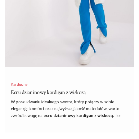
Kardigany
Ecru dzianinowy kardigan z wiskozą
W poszukiwaniu idealnego swetra, który połączy w sobie
elegancję, komfort oraz najwyższą jakość materiałów, warto
zwrócić uwagę na
ecru dzianinowy kardigan z wiskozą
. Ten
niezwykle stylowy element garderoby to must-have każdej
kobiety ceniącej sobie wyrafinowany styl i wygodę. Niezależnie
od pory roku, sweter ten zachwyca swoją uniwersalnością i