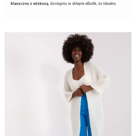
klasyczny z wiskozą
, dostępny w sklepie eButik, to idealny
wybór dla każdej kobiety ceniącej sobie styl oraz komfort
noszenia. Ten niezwykły sweter to przykład jak klasyczne kroje
mogą zostać ożywione dzięki wyrazistym, modnym kolorom i
dodatkowi wiskozy. Wiskoza nadaje materiałowi niezwykłą
miękkość i delikatność. Sprawdź naszą ofertę na swetry damskie
i wybierz coś dla siebie! Nie tylko miętowy klasyczny, ale całą
gamę wielobarwnych oraz unikalnych modeli, które z pewnością
podkreślą Twoją indywidualność i wyjątkowy styl.
Ciepłe i stylowe damskie
swetry damskie
to must-have każdej
jesiennej garderoby. W naszym sklepie znajdziesz różnorodne …