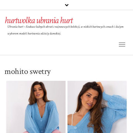
hurtwolka ubrania hurt
Ubrania hurt – Szukasz ładnych ubrań z najnowszych kolekcji, w niskich hurtowych cenach i dużym
wyborem modeli hurtownia odzieży damskiej.
Toggl
Naviga
mohito swetry