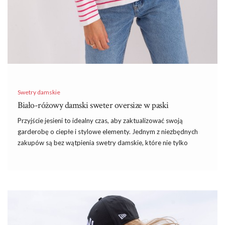
Swetry damskie
Biało-różowy damski sweter oversize w paski
Przyjście jesieni to idealny czas, aby zaktualizować swoją
garderobę o ciepłe i stylowe elementy. Jednym z niezbędnych
zakupów są bez wątpienia swetry damskie, które nie tylko
chronią przed chłodem, ale również dodają stylu każdej stylizacji.
W szczególności model biało-różowy damski sweter oversize w
paski, dostępny na eButik.pl, zasługuje na uwagę ze względu na
swoją wyjątkową estetykę i funkcjonalność. Zobacz
sukienkie
na wesele
inspirowane najnowszymi trendami dostosowane do
potrzeb nowoczesnych kobiet. Sukienka weselna w sezonie
jesiennym jest nie tylko elegancka, ale także przemyślana pod