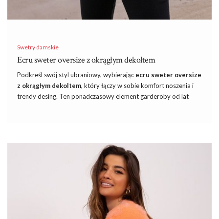
Swetry damskie
Ecru sweter oversize z okrągłym dekoltem
Podkreśl swój styl ubraniowy, wybierając
ecru sweter oversize
z okrągłym dekoltem
, który łączy w sobie komfort noszenia i
trendy desing. Ten ponadczasowy element garderoby od lat
cieszy się nieustanną popularnością, a jego uniwersalność
sprawia, że możesz go nosić na wiele różnych okazji. W
butik
online, czyli eButik.pl
znajdziesz damską odzież, która
ostatnimi czas stała się bardzo popularne. Nic dziwnego, w
końcu
ubrania
BASIC są gładkie i mają klasyczne fasony, więc
są idealną bazą do tworzenia stylizacji.
Ecru sweter oversize z okrągłym dekoltem
z eButik
Niezależnie od tego, czy szukasz stylizacji do biura, na spotkanie