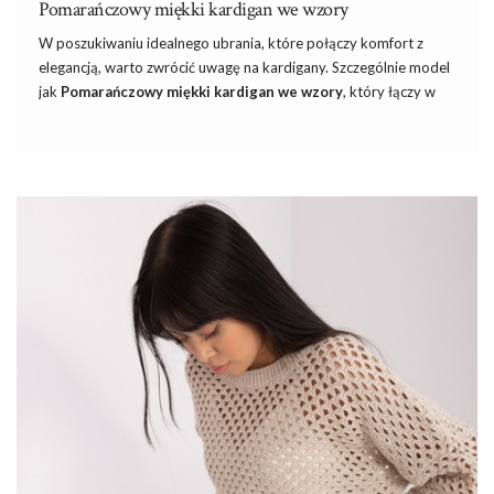
Pomarańczowy miękki kardigan we wzory
W poszukiwaniu idealnego ubrania, które połączy komfort z
elegancją, warto zwrócić uwagę na kardigany. Szczególnie model
jak
Pomarańczowy miękki kardigan we wzory
, który łączy w
sobie oryginalny design z wysokiej jakości materiałami. To
doskonały wybór dla każdej kobiety ceniącej sobie styl i
wygodę. Ten rodzaj odzieży jest nie tylko praktyczny, ale
również bardzo modny.
Szukając idealnego partnera, niezwykle istotne jest znalezienie
dostawcy, który nie tylko oferuje różnorodne i modowe kolekcje,
ale także gwarantuje konkurencyjne ceny, wysoką jakość
produktów oraz profesjonalną obsługę klienta. Odkryj zatem
jaka jest
najlepsza hurtownia odzieży damskiej
na rynku, z
którą warto podjąć współpracę! Zobacz Czym się wyróżnia
Factoryprice.eu,
najlepsza hurtownia odzieży damskiej
na …