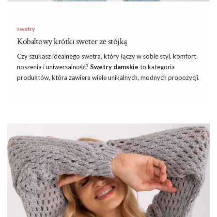
swetry
Kobaltowy krótki sweter ze stójką
Czy szukasz idealnego swetra, który łączy w sobie styl, komfort
noszenia i uniwersalność?
Swetry damskie
to kategoria
produktów, która zawiera wiele unikalnych, modnych propozycji.
Jednym z nich jest kobaltowy krótki sweter ze stójką dostępny
w sklepie eButik. Ten wyjątkowy model cechuje się nie tylko
pięknym, intensywnym kolorem, ale również praktycznym
krojem, który sprawdza się w wielu stylizacjach.
Zobacz też
w sklepach
internetowych
sukienki na wesele
inspirowane najnowszymi trendami dostosowane do potrzeb
nowoczesnych kobiet. Sukienka weselna w sezonie jesiennym
jest nie tylko elegancka, ale także przemyślana pod kątem
komfortu w zmiennej pogodzie.
Kobaltowy krótki sweter ze stójką –
niezbędny element damskiej garderoby