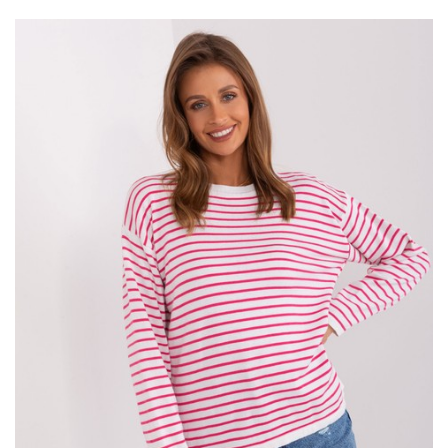
potrafi dostosować się do różnorodnych stylizacji.
W Butik każda klientka może znaleźć
sukienke
, która idealnie
odzwierciedli jej styl i osobowość, jednocześnie podkreślając jej
naturalne piękno i elegancję. W tym roku to właśnie
czerwona
sukienka
będzie twoim wyborem, ale jeszcze nie wiesz jaki fason
wybrać. Zachwyć się hiszpańskim stylem!
Ecru dzianinowy kardigan z wiskozą –
styl i komfort w
…