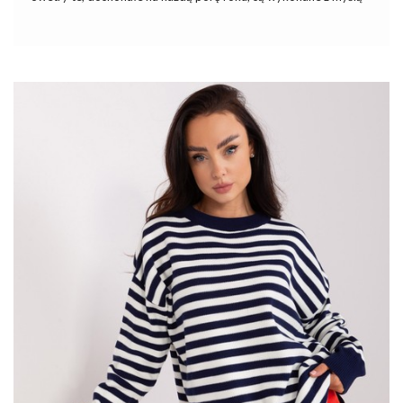
o kobietach, które cenią sobie zarówno funkcjonalność, jak i
modny design. Jednym z perełek kolekcji jest Janobeżowy krótki
sweter letni o kroju oversize, który idealnie wpisuje się w
aktualne trendy modowe.
W naszym sklepie znajdziesz różnorodne fasony
swetrów
, od
klasycznych po modne wzory, które zapewnią Ci nie tylko
wygodę, ale także świetny wygląd. Polecamy na chłodniejsze
dni:
Alpaka
, wyjątkowa wełna pozyskiwana z andyjskich alpak,
to materiał, który nie tylko zachwyca swoją miękkością i
wyjątkowym dotykiem. …