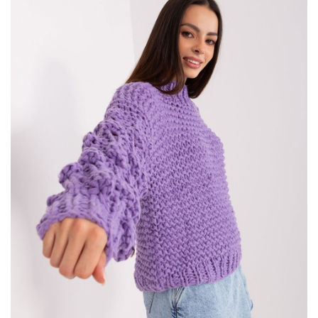
Dostępne w bogatej gamie fasonów, kolorów i
materiałów,
bluzki damkie
pozwalają wyrazić indywidualny styl
każdej kobiety. Zobacz nasze
bluzki damskie
wybierz idealny
wzór i krój bluzki dla siebie! Gdzie kupić modne
ubrania
damskie
– jaki polecany sklep internetowy z ubraniami?
Fluo różowy sweter rozpinany w
…