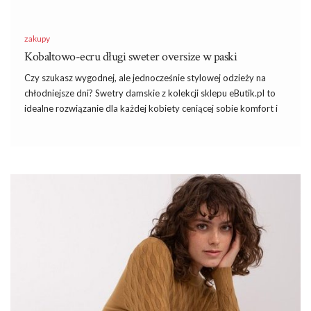
zakupy
Kobaltowo-ecru długi sweter oversize w paski
Czy szukasz wygodnej, ale jednocześnie stylowej odzieży na
chłodniejsze dni? Swetry damskie z kolekcji sklepu eButik.pl to
idealne rozwiązanie dla każdej kobiety ceniącej sobie komfort i
modny wygląd. W szczególności polecamy nowość w naszym
asortymencie – kobaltowo-ecru długi sweter oversize w paski,
który jest nie tylko ciepły, ale również niezwykle modny i
uniwersalny.
Przejrzyj już teraz różnorodne efektowne
sukienkie na wesele
,
by olśnić innych dopracowaną garderobą. Od czasu do czasu
każda kobieta ma okazję wybrać się jako gość na wesele do
rodziny lub znajomych. Wtedy szukamy zwykle nowej,
niepowtarzalnej i zjawiskowej kreacji,
sukienki na wesele
która zapewni nam olśniewający look i wyróżni z tłumu. Nic
dziwnego, w …