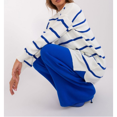
ekologiczne futerko nie tylko pięknie prezentuje się na tle
miętowego materiału, ale także stanowi przyjazną dla
środowiska opcję. Modny odcień mięty świetnie komponuje się z
wieloma elementami garderoby, co sprawia, że kurtka jest
niezwykle łatwa w stylizacji. Można ją nosić zarówno na
codzienne spacer, jak i do eleganckich stylizacji.…