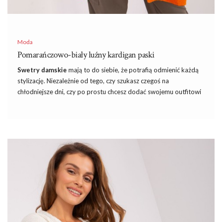
Moda
Pomarańczowo-biały luźny kardigan paski
Swetry damskie
mają to do siebie, że potrafią odmienić każdą
stylizację. Niezależnie od tego, czy szukasz czegoś na
chłodniejsze dni, czy po prostu chcesz dodać swojemu outfitowi
odrobinę elegancji, idealnie dopasowany sweter jest kluczowy.
Dlatego właśnie
swetry damskie
z naszej oferty, jak
pomarańczowo-biały luźny kardigan w paski, cieszą się taką
popularnością.
W sklepie internetowym eButik.pl spełniają się Wasze
najpiękniejsze sny – tanie i modne
sukienki na różne okazje
.
Takie
sukienki
, które kosztują raptem kilkadziesiąt złotych, a
nawet jeśli kupisz trzy sztuki, to zmieścisz się w 100 PLN. A jak
kupisz trochę więcej, to zdobędziesz dodatkowo darmową
wysyłkę! Nie oszukujmy się
modna kiecka sukienka
w
promocji do …