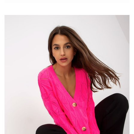
szczególnie wyróżnia się beżowo-różowy rozpinany sweter z
dekoltem V, który znajdziesz na ebutik.pl . Zobacz więcej ofert
modnej odzieży w
sklepach
internetowych.
Beżowo-różowy rozpinany sweter z
dekoltem V – Must-have tej jesieni!
Sweter ten to doskonała propozycja dla kobiet ceniących sobie
zarówno elegancję, jak i wygodę. Dekolt w kształcie litery V
optycznie wydłuża szyję i dodaje swobodnego charakteru. A
delikatna kombinacja kolorystyczna beżu i różu wprowadza do
stylizacji …