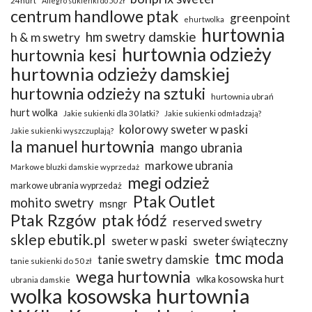
24hurt
Allegro sukienki do 50 zł
centrum handlowe ptak
greenpoint
ehurtwolka
hurtownia
hm swetry damskie
h & m swetry
hurtownia odzieży
hurtownia kesi
hurtownia odzieży damskiej
hurtownia odzieży na sztuki
hurtownia ubrań
hurt wolka
Jakie sukienki dla 30 latki?
Jakie sukienki odmładzają?
kolorowy sweter w paski
Jakie sukienki wyszczuplają?
la manuel hurtownia
mango ubrania
markowe ubrania
Markowe bluzki damskie wyprzedaż
megi odzież
markowe ubrania wyprzedaż
Ptak Outlet
mohito swetry
msngr
Ptak Rzgów
ptak łódź
reserved swetry
sklep ebutik.pl
sweter w paski
sweter świąteczny
tmc moda
tanie swetry damskie
tanie sukienki do 50 zł
wega hurtownia
wlka kosowska hurt
ubrania damskie
wolka kosowska hurtownia