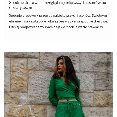
Spodnie dresowe – przegląd najciekawszych fasonów na
obecny sezon
Spodnie dresowe – przegląd najciekawszych fasonów. Świetnym
ubraniem na każdą porę roku są bez wątpienia spodnie dresowe.
Dzisiaj podpowiadamy Wam na jakie modele warto stawiać w
sezonie jesień-zima i do jakich stylizacji można je nosić. Zobacz
więc najwygodniejsze
spodnie dresowe na ten sezon
.
Najwygodniejsze spodnie dresowe
Bez wątpienia
spodnie dresowe
są najwygodniejszym ubraniem
w naszej szafie. Sprawdzają się w stylizacjach na co dzień, do
uprawiania sportu, ale często wybieramy je także jako strój do
chodzenia po domu. Uniwersalne dresy powinna mieć w swojej
garderobie każda z nas. Coraz częściej
spodnie dresowe
stają
się także elementem stylizacji na takie okazje jak imprezy,
spotkania, a nawet do pracy. Mieszanie …