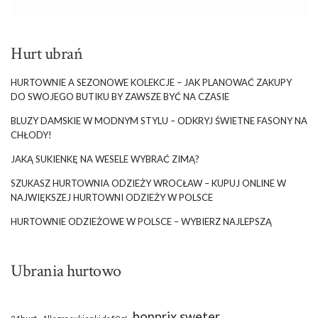
wprowadzić do swojej garderoby nutę klasy i wyrafinowania,
odkryj, jak w duchu Mohiti Chic stworzyć perfekcyjne outfity.
Hurt ubrań
Mohiti chic – Minimalizm w modzie czyli
mniej znaczy więcej
HURTOWNIE A SEZONOWE KOLEKCJE – JAK PLANOWAĆ ZAKUPY
DO SWOJEGO BUTIKU BY ZAWSZE BYĆ NA CZASIE
Filozofia minimalizmu zakłada, że prostota formy nie tylko
podkreśla piękno, ale także zwiększa funkcjonalność garderoby.
BLUZY DAMSKIE W MODNYM STYLU – ODKRYJ ŚWIETNE FASONY NA
W stylu minimalistycznym kluczowe jest inwestowanie w
CHŁODY!
elementy, które są uniwersalne i ponadczasowe, a jednocześnie
JAKĄ SUKIENKĘ NA WESELE WYBRAĆ ZIMĄ?
eleganckie. Zarówno marka Mohito, jak i styl inspirowany Mohiti
Chic, stawiają na subtelne detale i wysoką jakość …
SZUKASZ HURTOWNIA ODZIEŻY WROCŁAW – KUPUJ ONLINE W
NAJWIĘKSZEJ HURTOWNI ODZIEŻY W POLSCE
HURTOWNIE ODZIEŻOWE W POLSCE – WYBIERZ NAJLEPSZĄ
Ubrania hurtowo
bonprix sweter