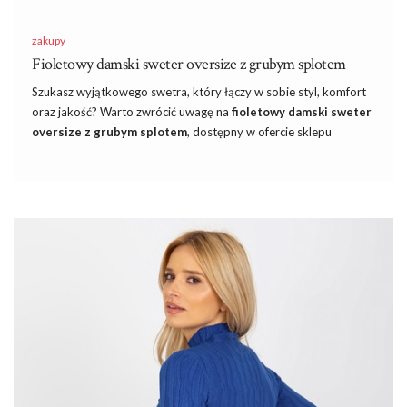
zakupy
Fioletowy damski sweter oversize z grubym splotem
Szukasz wyjątkowego swetra, który łączy w sobie styl, komfort
oraz jakość? Warto zwrócić uwagę na
fioletowy damski sweter
oversize z grubym splotem
, dostępny w ofercie sklepu
internetowego eButik.pl. Wykonany z miękkiej i wytrzymałej
przędzy, ten sweter to doskonały wybór na chłodniejsze dni,
kiedy pragniesz czuć się ciepło i przytulnie, jednocześnie nie
rezygnując z eleganckiego wyglądu.
Znajdź modna
sukieneczka na wesele
na każdą figurę.
Czytając naszego
bloga
na pewno będziecie na bieżąco ze
wszystkimi modnymi tendencjami. Z naszą pomocą Wasze
stylizacje nie przejdą niezauważone.
Fioletowy damski sweter oversize z
grubym splotem
Zachwyca nie tylko intensywnym, głębokim odcieniem fioletu, ale