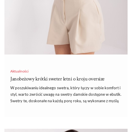
Aktualności
Janobeżowy krótki sweter letni o kroju oversize
W poszukiwaniu idealnego swetra, który łączy w sobie komfort i
styl, warto zwrócić uwagę na swetry damskie dostępne w ebutik.
Swetry te, doskonałe na każdą porę roku, są wykonane z myślą
o kobietach, które cenią sobie zarówno funkcjonalność, jak i
modny design. Jednym z perełek kolekcji jest Janobeżowy krótki
sweter letni o kroju oversize, który idealnie wpisuje się w
aktualne trendy modowe.