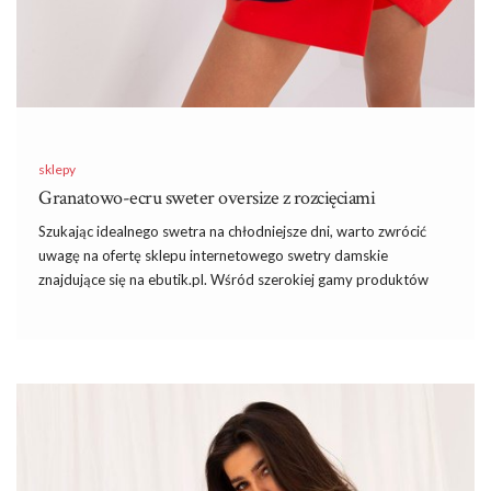
sklepy
Granatowo-ecru sweter oversize z rozcięciami
Szukając idealnego swetra na chłodniejsze dni, warto zwrócić
uwagę na ofertę sklepu internetowego swetry damskie
znajdujące się na ebutik.pl. Wśród szerokiej gamy produktów
znajdziemy stylowe i komfortowe rozwiązania, które znakomicie
łączą w sobie funkcjonalność i trendy wygląd. Jednym z takich
produktów jest granatowo-ecru sweter oversize z rozcięciami,
który jest nie tylko ciepły, ale także niezwykle modny.
Porady stylistki:
rodzaje dekoltów w sukienkach
– nadają
sukience charakter i sprawiają, że strój wygląda bardziej
elegancko, romantycznie, zmysłowo lub casualowo!