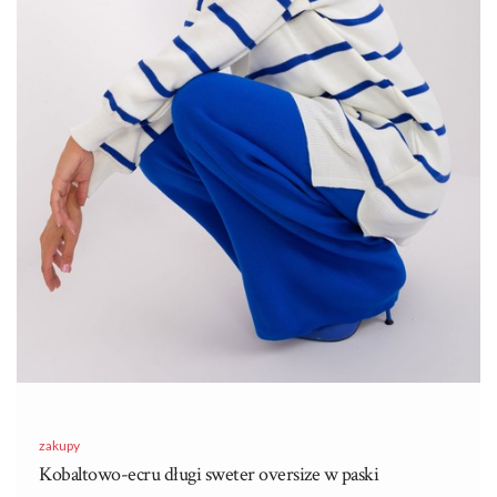
niezwykle łatwa w stylizacji. Można ją nosić zarówno na
codzienne spacer, jak i do eleganckich stylizacji.…
zakupy
Kobaltowo-ecru długi sweter oversize w paski