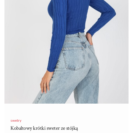
również unikatowym, grubym splotem, który dodaje mu
charakteru. Oversize’owy …
swetry
Kobaltowy krótki sweter ze stójką