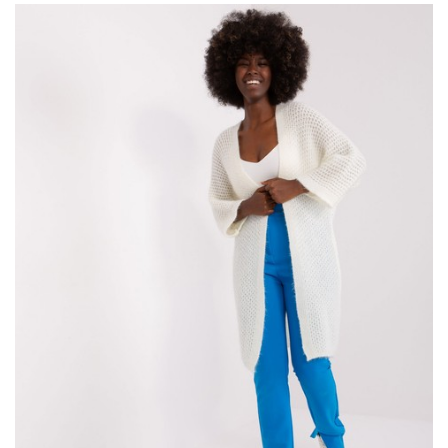
miękkość i delikatność. Sprawdź naszą ofertę na swetry damskie
i wybierz coś dla siebie! Nie tylko miętowy klasyczny, ale całą
gamę wielobarwnych oraz unikalnych modeli, które z pewnością
podkreślą Twoją indywidualność i wyjątkowy styl.
Ciepłe i stylowe damskie
swetry damskie
to must-have każdej
jesiennej garderoby. W naszym sklepie znajdziesz różnorodne …