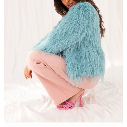
Granatowo-ecru sweter oversize z
rozcięciami – Modny Wybór na
Chłodniejsze Dni
Granatowo-ecru sweter oversize z rozcięciami to idealne
połączenie komfortu i stylowego designu. Oversize’owy krój
sprawia, że sweter jest niezwykle wygodny …