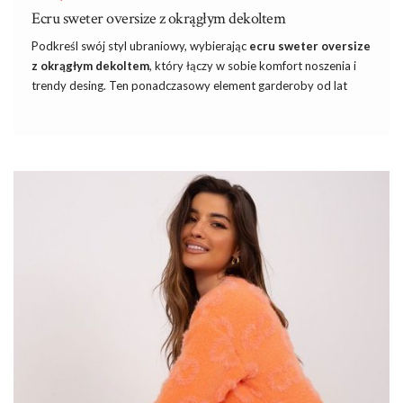
Ecru sweter oversize z okrągłym dekoltem
Podkreśl swój styl ubraniowy, wybierając
ecru sweter oversize
z okrągłym dekoltem
, który łączy w sobie komfort noszenia i
trendy desing. Ten ponadczasowy element garderoby od lat
cieszy się nieustanną popularnością, a jego uniwersalność
sprawia, że możesz go nosić na wiele różnych okazji. W
butik
online, czyli eButik.pl
znajdziesz damską odzież, która
ostatnimi czas stała się bardzo popularne. Nic dziwnego, w
końcu
ubrania
BASIC są gładkie i mają klasyczne fasony, więc
są idealną bazą do tworzenia stylizacji.
Ecru sweter oversize z okrągłym dekoltem
z eButik
Niezależnie od tego, czy szukasz stylizacji do biura, na spotkanie
z przyjaciółmi czy na uroczystą kolację, ten
ecru
sweter z
pewnością spełni Twoje …