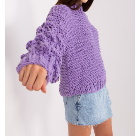
damskie
– jaki polecany sklep internetowy z ubraniami?
Fluo różowy sweter rozpinany w
…