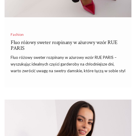
Fashion
Fluo różowy sweter rozpinany w ażurowy wzór RUE
PARIS
Fluo różowy sweter rozpinany w ażurowy wzór RUE PARIS –
wyszukując idealnych części garderoby na chłodniejsze dni,
warto zwrócić uwagę na swetry damskie, które łączą w sobie styl
i komfort noszenia. Kiedy temperatura zaczyna spadać,
odpowiednio dobrany sweter może nie tylko ogrzać, ale także
dodać stylizacji wyjątkowego charakteru.
Sklep
internetowy
eButik.pl oferuje szeroki wybór swetrów, wśród których każda
kobieta znajdzie coś dla siebie.
Dostępne w bogatej gamie fasonów, kolorów i
materiałów,
bluzki damkie
pozwalają wyrazić indywidualny styl
każdej kobiety. Zobacz nasze
bluzki damskie
wybierz idealny
wzór i krój bluzki dla siebie! Gdzie kupić modne
ubrania