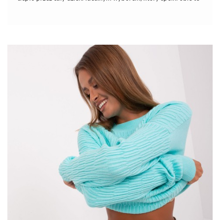
funkcje, jest swetry damskie znalezione na ebutik.pl. Wyjątkowy
model, jakim jest ecru damski sweter rozpinany z dużymi
guzikami, świetnie sprawdzi się w wielu jesiennych i zimowych
stylizacjach.
Szczegóły takie jak hafty, koronki, marszczenia czy ozdobne
aplikacje mogą dodać
sukienkom
elegancji i uroku. Pamiętaj
jednak, żeby nie przesadzić z ilością ozdób, aby nie przyćmić
naturalnego piękna Twojego i Twojej sukienki. Eleganckie
damskie sukienki ze sklepu online często posiadają nowoczesne
detale, takie jak koronki, marszczenia czy eleganckie zdobienia,
które dodają im wyjątkowego charakteru i …