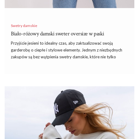
Swetry damskie
Biało-różowy damski sweter oversize w paski
Przyjście jesieni to idealny czas, aby zaktualizować swoją
garderobę o ciepłe i stylowe elementy. Jednym z niezbędnych
zakupów są bez wątpienia swetry damskie, które nie tylko
chronią przed chłodem, ale również dodają stylu każdej stylizacji.
W szczególności model biało-różowy damski sweter oversize w
paski, dostępny na eButik.pl, zasługuje na uwagę ze względu na
swoją wyjątkową estetykę i funkcjonalność. Zobacz
sukienkie
na wesele
inspirowane najnowszymi trendami dostosowane do
potrzeb nowoczesnych kobiet. Sukienka weselna w sezonie
jesiennym jest nie tylko elegancka, ale także przemyślana pod
kątem komfortu w zmiennej pogodzie. Jaką
spódnicę
wybrać
na jesienną pogodę, aby wpisać się w trendy!
Biało-różowy damski sweter oversize w