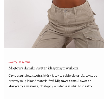
Swetry klasyczne
Miętowy damski sweter klasyczny z wiskozą
Czy poszukujesz swetra, który łączy w sobie elegancję, wygodę
oraz wysoką jakość materiałów?
Miętowy damski sweter
klasyczny z wiskozą
, dostępny w sklepie eButik, to idealny
wybór dla każdej kobiety ceniącej sobie styl oraz komfort
noszenia. Ten niezwykły sweter to przykład jak klasyczne kroje
mogą zostać ożywione dzięki wyrazistym, modnym kolorom i
dodatkowi wiskozy. Wiskoza nadaje materiałowi niezwykłą