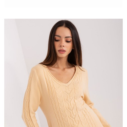
znajdzie coś dla siebie, niezależnie od swojego stylu czy okazji.
Prezentowany szary ażurowy sweter rozpinany z dekoltem V to
prawdziwy must-have w szafie każdej kobiety. Wykonany z
wysokiej jakości materiałów, gwarantuje nie tylko wygodę, ale
także trwałość i odporność na zniszczenia. Sweter posiada
delikatny, ażurowy wzór, który dodaje mu lekkości i subtelności,
sprawiając, że jest on zarówno praktyczny, jak i modny.
Z biegiem lat
bluzki damskie
stały się ikoną mody, podlegając
różnorodnym interpretacjom projektantów i dostosowując …