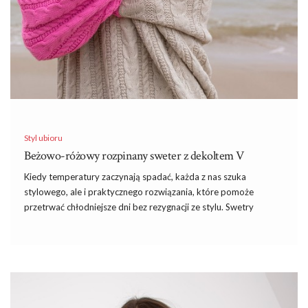
Styl ubioru
Beżowo-różowy rozpinany sweter z dekoltem V
Kiedy temperatury zaczynają spadać, każda z nas szuka
stylowego, ale i praktycznego rozwiązania, które pomoże
przetrwać chłodniejsze dni bez rezygnacji ze stylu. Swetry
damskie są właśnie takim elementem garderoby, który łączy w
sobie komfort, funkcjonalność i modny design. Wśród nich
szczególnie wyróżnia się beżowo-różowy rozpinany sweter z
dekoltem V, który znajdziesz na ebutik.pl . Zobacz więcej ofert
modnej odzieży w
sklepach
internetowych.