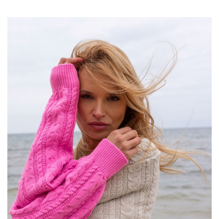
swetrów, to znakomity wybór na różne okazje – zarówno te
mniej formalne, jak i te wymagające eleganckiego stroju.
Wchodząc w okres chłodniejszych dni, swetry stają się
nieodzownym elementem damskiej garderoby. Nie tylko
zapewniają ciepło, ale także dodają stylu każdej jesiennej i
zimowej stylizacji. Właśnie teraz nasza
hurtownia swetrów
odkrywa przed Wami szeroki wybór modnych swetrów
damskich, które doskonale dopełnią asortyment Twojego
sklepu! Dlaczego warto zaopatrywać się u …