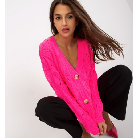
Beżowo-różowy rozpinany sweter z
dekoltem V – Must-have tej jesieni!
Sweter ten to doskonała propozycja dla kobiet ceniących sobie
zarówno elegancję, jak i wygodę. Dekolt w kształcie litery V
optycznie wydłuża szyję i dodaje swobodnego charakteru. A
delikatna kombinacja kolorystyczna beżu i różu wprowadza do
stylizacji …