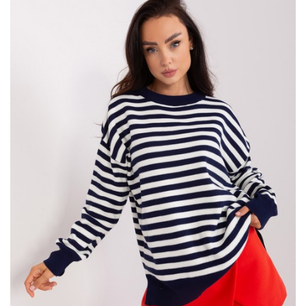
W naszym sklepie znajdziesz różnorodne fasony
swetrów
, od
klasycznych po modne wzory, które zapewnią Ci nie tylko
wygodę, ale także świetny wygląd. Polecamy na chłodniejsze
dni:
Alpaka
, wyjątkowa wełna pozyskiwana z andyjskich alpak,
to materiał, który nie tylko zachwyca swoją miękkością i
wyjątkowym dotykiem. …