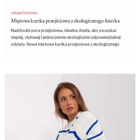
zakupy hurtowe
Miętowa kurtka przejściowa z ekologicznego futerka
Nadchodzi pora przejściowa, idealna chwila, aby poszukać
ciepłej, stylowej i jednocześnie ekologicznie odpowiedzialnej
odzieży. Nowa miętowa kurtka przejściowa z ekologicznego
futerka dostępna w
hurtownia
kurtek na factoryprice.eu to
idealna propozycja dla każdej kobiety, która ceni sobie zarówno
komfort, jak i modny wygląd.
Miętowa kurtka przejściowa z
ekologicznego futerka
Zalety tej kurtki są wielorakie. Przede wszystkim, użyte w niej
ekologiczne futerko nie tylko pięknie prezentuje się na tle
miętowego materiału, ale także stanowi przyjazną dla
środowiska opcję. Modny odcień mięty świetnie komponuje się z
wieloma elementami garderoby, co sprawia, że kurtka jest