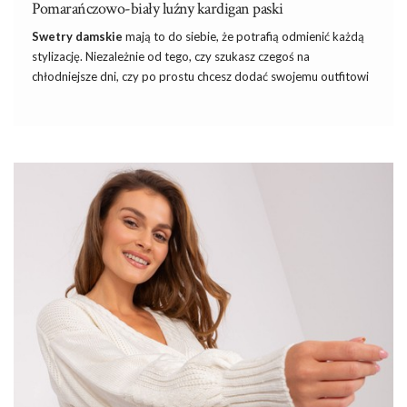
Pomarańczowo-biały luźny kardigan paski
Swetry damskie
mają to do siebie, że potrafią odmienić każdą
stylizację. Niezależnie od tego, czy szukasz czegoś na
chłodniejsze dni, czy po prostu chcesz dodać swojemu outfitowi
odrobinę elegancji, idealnie dopasowany sweter jest kluczowy.
Dlatego właśnie
swetry damskie
z naszej oferty, jak
pomarańczowo-biały luźny kardigan w paski, cieszą się taką
popularnością.
W sklepie internetowym eButik.pl spełniają się Wasze
najpiękniejsze sny – tanie i modne
sukienki na różne okazje
.
Takie
sukienki
, które kosztują raptem kilkadziesiąt złotych, a
nawet jeśli kupisz trzy sztuki, to zmieścisz się w 100 PLN. A jak
kupisz trochę więcej, to zdobędziesz dodatkowo darmową
wysyłkę! Nie oszukujmy się
modna kiecka sukienka
w
promocji do …