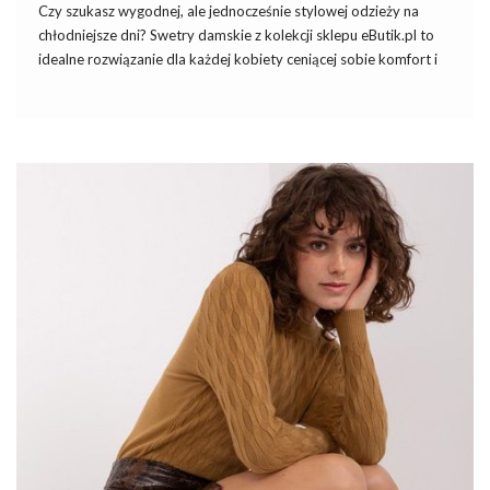
Czy szukasz wygodnej, ale jednocześnie stylowej odzieży na
chłodniejsze dni? Swetry damskie z kolekcji sklepu eButik.pl to
idealne rozwiązanie dla każdej kobiety ceniącej sobie komfort i
modny wygląd. W szczególności polecamy nowość w naszym
asortymencie – kobaltowo-ecru długi sweter oversize w paski,
który jest nie tylko ciepły, ale również niezwykle modny i
uniwersalny.
Przejrzyj już teraz różnorodne efektowne
sukienkie na wesele
,
by olśnić innych dopracowaną garderobą. Od czasu do czasu
każda kobieta ma okazję wybrać się jako gość na wesele do
rodziny lub znajomych. Wtedy szukamy zwykle nowej,
niepowtarzalnej i zjawiskowej kreacji,
sukienki na wesele
która zapewni nam olśniewający look i wyróżni z tłumu. Nic
dziwnego, w …