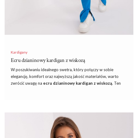
Kardigany
Ecru dzianinowy kardigan z wiskozą
W poszukiwaniu idealnego swetra, który połączy w sobie
elegancję, komfort oraz najwyższą jakość materiałów, warto
zwrócić uwagę na
ecru dzianinowy kardigan z wiskozą
. Ten
niezwykle stylowy element garderoby to must-have każdej
kobiety ceniącej sobie wyrafinowany styl i wygodę. Niezależnie
od pory roku, sweter ten zachwyca swoją uniwersalnością i
potrafi dostosować się do różnorodnych stylizacji.
W Butik każda klientka może znaleźć
sukienke
, która idealnie
odzwierciedli jej styl i osobowość, jednocześnie podkreślając jej
naturalne piękno i elegancję. W tym roku to właśnie
czerwona