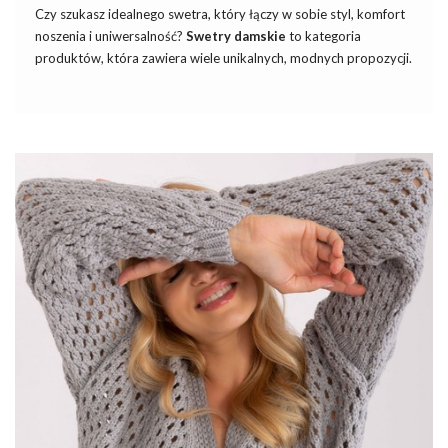
Czy szukasz idealnego swetra, który łączy w sobie styl, komfort
noszenia i uniwersalność?
Swetry damskie
to kategoria
produktów, która zawiera wiele unikalnych, modnych propozycji.
Jednym z nich jest kobaltowy krótki sweter ze stójką dostępny
w sklepie eButik. Ten wyjątkowy model cechuje się nie tylko
pięknym, intensywnym kolorem, ale również praktycznym
krojem, który sprawdza się w wielu stylizacjach.
Zobacz też
w sklepach
internetowych
sukienki na wesele
inspirowane najnowszymi trendami dostosowane do potrzeb
nowoczesnych kobiet. Sukienka weselna w sezonie jesiennym
jest nie tylko elegancka, ale także przemyślana pod kątem
komfortu w zmiennej pogodzie.
Kobaltowy krótki sweter ze stójką –
niezbędny element damskiej garderoby
Wykonany z wysokiej jakości materiałów, gwarantuje nie …