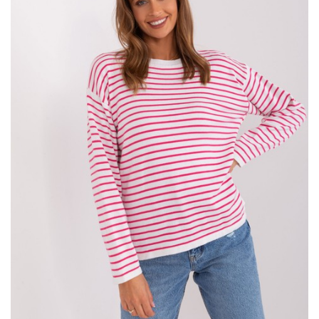
sukienka
będzie twoim wyborem, ale jeszcze nie wiesz jaki fason
wybrać. Zachwyć się hiszpańskim stylem!
Ecru dzianinowy kardigan z wiskozą –
styl i komfort w
…