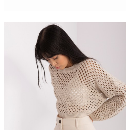
sobie oryginalny design z wysokiej jakości materiałami. To
doskonały wybór dla każdej kobiety ceniącej sobie styl i
wygodę. Ten rodzaj odzieży jest nie tylko praktyczny, ale
również bardzo modny.
Szukając idealnego partnera, niezwykle istotne jest znalezienie
dostawcy, który nie tylko oferuje różnorodne i modowe kolekcje,
ale także gwarantuje konkurencyjne ceny, wysoką jakość
produktów oraz profesjonalną obsługę klienta. Odkryj zatem
jaka jest
najlepsza hurtownia odzieży damskiej
na rynku, z
którą warto podjąć współpracę! Zobacz Czym się wyróżnia
Factoryprice.eu,
najlepsza hurtownia odzieży damskiej
na …