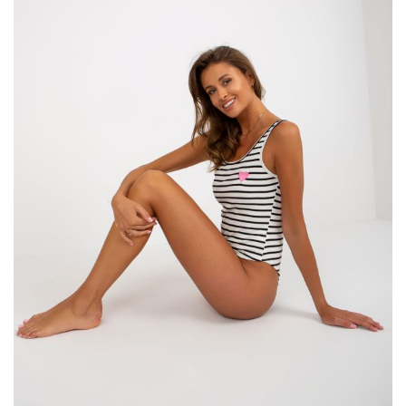
Francuska stylizacja damska nie może
obyć się bez trenczu
Pierwsze co musisz przyswoić myśląc o tym jak wyglądać jak
Francuzka, to świadomość siebie. Twoje ciało, upodobania i …