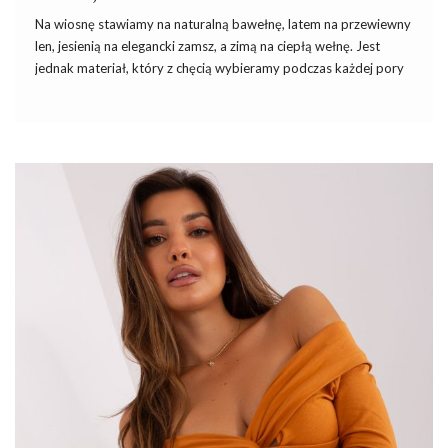
Na wiosnę stawiamy na naturalną bawełnę, latem na przewiewny
len, jesienią na elegancki zamsz, a zimą na ciepłą wełnę. Jest
jednak materiał, który z chęcią wybieramy podczas każdej pory
roku: to jeans. Omawiamy dla Was
najciekawsze elementy
garderoby i podpowiadamy jakie ubrania jeansowe hurtowo
warto kupić.
Dlaczego warto stawiać na ubrania
jeansowe?
Bez wątpienia,
ubrania jeansowe
są modne niezależnie od pory
roku czy zmieniających się trendów. Ponadczasowy, trwały i
doskonale wyglądają materiał sprawdza się w stylizacjach na
różne okazje (do pracy, gdzie nie obowiązuje dress code, na co
dzień, randkę, imprezę, spotkanie w gronie znajomych).
Ubrania
jeansowe
mają różnorodne odcienie koloru niebieskiego – od
jasnego błękitu, przez turkus, …