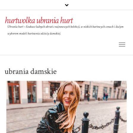
hurtwolka ubrania hurt
Ubrania hurt – Szukasz ładnych ubrań z najnowszych kolekcji, w niskich hurtowych cenach i dużym
wyborem modeli hurtownia odzieży damskiej.
Toggl
Naviga
ubrania damskie