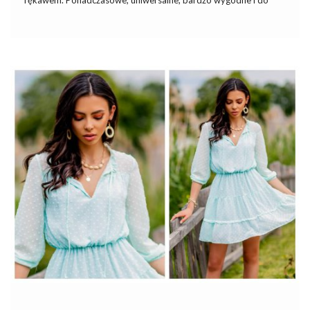
rękawem. Ponadczasowe, uniwersalne, bardzo wygodne
i
do
tego przybierające najróżniejsze swoje oblicza – tak można
scharakteryzować pokrótce
t-shirty damskie
. S
tylizacje z t-
shirtem –
Dziś poświęcimy im znacznie więcej uwagi niż zwykle,
by świeżym spojrzeniem ponownie dostrzec piękno w prostocie.
W końcu wiosną minimalizm sprawdza się idealnie! Zgodzisz się?
Stylizacje z t-shirtem – Stawiamy nie
tylko na styl, ale i jakość!
Wiem, że czekacie na
modne
stylizacje
z t-shirtem damskim
na wiosnę
. Zanim jednak przejdziemy do modowych inspiracji,
chciałabym tylko wspomnieć o jakości ubrań, które codziennie
zakładamy …