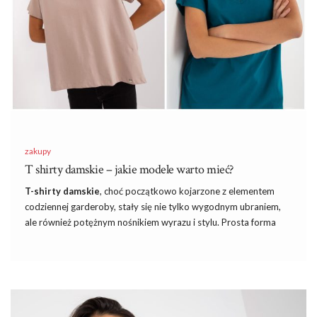
wzory zwierzęce kojarzące się z wodą – ryby, raki czy koniki
morskie oraz wzory przywodzące na myśl życie …
zakupy
T shirty damskie – jakie modele warto mieć?
T-shirty damskie
, choć początkowo kojarzone z elementem
codziennej garderoby, stały się nie tylko wygodnym ubraniem,
ale również potężnym nośnikiem wyrazu i stylu. Prosta forma
koszulki z krótkim rękawem stała się nieodłącznym elementem
współczesnej mody, umożliwiając indywidualne wyrażanie się
poprzez różnorodne wzory, kroje i kolory. W tym artykule
przyjrzymy się blisko fenomenowi t-shirtów damskich,
zastanawiając się nad ich wszechstronnością i sposobami, w jakie
stały się kluczowym elementem garderoby każdej nowoczesnej