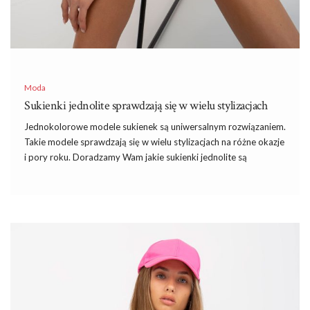
Moda
Sukienki jednolite sprawdzają się w wielu stylizacjach
Jednokolorowe modele sukienek są uniwersalnym rozwiązaniem.
Takie modele sprawdzają się w wielu stylizacjach na różne okazje
i pory roku. Doradzamy Wam
jakie sukienki jednolite są
najpopularniejsze oraz gdzie najlepiej kupić je hurtowo.
Dlaczego warto stawiać na sukienki
jednolite hurtowo?
Jednokolorowe,
jednolite sukienki
są popularnym ubraniem,
na które stawia wiele kobiet. Przede wszystkim łatwo stworzyć z
nimi udane stylizacje – inne elementy garderoby i dodatki
dobieramy pod jeden odcień. Nie mamy też problemu z
łączeniem wzorów czy wielu ozdób. Zazwyczaj
sukienki