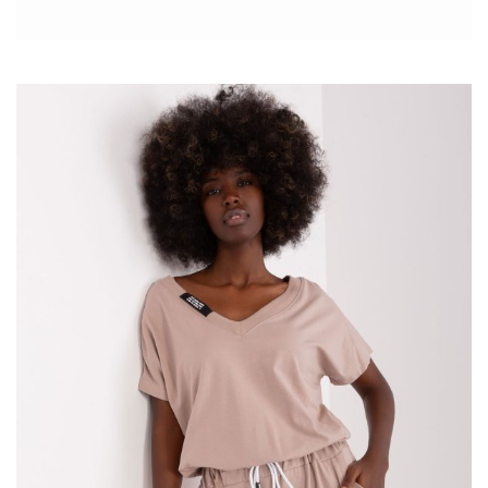
kolekcji sukienek na komunię. Dzisiaj omawiamy dla Was
najciekawsze modele i podpowiadamy jakie sukienki na komunię
kupić hurtowo online.
Jak ubrać się na komunię?
W tym ważnym dniu pięknie ubrane powinny być nie tylko dzieci,
ale także dorośli. Szczególny nacisk kładzie się na stylizacje
rodziców oraz chrzestnych dziecka przyjmującego Pierwszą
Komunię Świętą. Kreacje powinny być przede wszystkim
eleganckie. Są więc wykonane z innych materiałów niż na co
dzień. Jeśli stawia się na wzory, są to zazwyczaj sprawdzone
motywy takie jak paski, krata, …