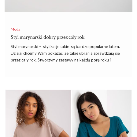
Moda
Styl marynarski dobry przez cały rok
Styl marynarski – stylizacje takie są bardzo popularne latem.
Dzisiaj chcemy Wam pokazać, że takie ubrania sprawdzają się
przez cały rok. Stworzymy zestawy na każdą porę roku i
podpowiemy jakie ubrania w paski warto mieć w swojej
garderobie. Podpowiemy również jak podkreślić stylizację
odpowiednimi dodatkami, sprawdźcie.
Styl marynarski – jak go stworzyć?
Zestawy w stylu marynarskim są utrzymane w kolorystyce bieli,
czerni, granatu oraz czerwieni. Te uniwersalne odcienie
doskonale ze sobą współgrają, ubrania w tych kolorach tworzą
harmonijne
stylizacje
pełne elegancji. Najpopularniejszym
zdobieniem stylu marynarskiego są paski. Popularne są również