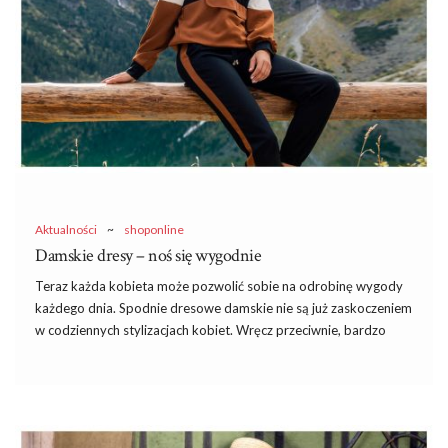
właśnie ten krój będzie dobrze wyglądał na Twojej …
Aktualności
~
shoponline
Damskie dresy – noś się wygodnie
Teraz każda kobieta może pozwolić sobie na odrobinę wygody
każdego dnia. Spodnie dresowe damskie nie są już zaskoczeniem
w codziennych stylizacjach kobiet. Wręcz przeciwnie, bardzo
chętnie uwzględnia się je w najrozmaitszych stylizacjach.
Wiedząc, jak bardzo je kochacie, postanowiłam dokonać
przeglądu najciekawszych modeli na wiosnę. Dodatkowo
wpadnie kilka modowych inspiracji. Jeżeli ciekawi Cię,
jakie
damskie dresy są modne
i
będą na topie w nadchodzącym