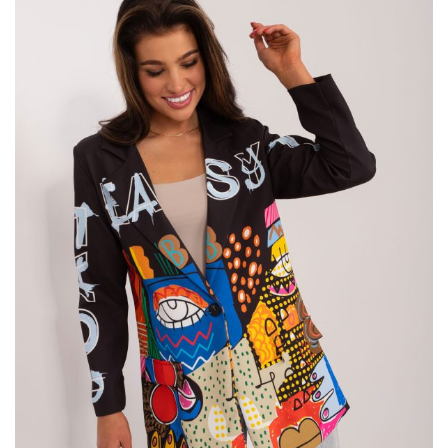
Nude – jaki to kolor?
Buty nude
to nic innego jak obuwie cieliste, czyli w kolorze ciała.
Obuwie
daje złudzenie nagości (nude) i sprawia, że buty zlewają
się z naszymi nogami, dzięki czemu wydają się one optycznie
wydłużone. Wcześniej za
nude
uznawało się jedynie odcienie
beżowe czy écru. Obecnie, między innymi przez słynną kolekcję
Christina Louboutina z …