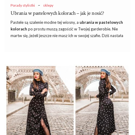
Porady stylistki
~
sklepy
Ubrania w pastelowych kolorach – jak je nosić?
Pastele są szalenie modne tej wiosny, a
ubrania w pastelowych
kolorach
po prostu muszą zagościć w Twojej garderobie. Nie
martw się, jeżeli jeszcze nie masz ich w swojej szafie. Dziś nastała
szansa, byś przekonała się, że te odcienie do Ciebie pasują
i
jak
ciekawie można je łączyć w stylizacji. Jeżeli jesteś
zainteresowana, to koniecznie przeczytaj o tym,
które ubrania
w pastelowych kolorach są modne
! Nasze stylistki
zaproponują także kilka ciekawych zestawów, które z łatwością
wykorzystasz u siebie. Przekonaj się!
Komu pasują pastele?
Wiosna jest porą roku, w której pastele cieszą się największą
popularnością. To one wprowadzają lekkość i świeżość do
naszych stylizacji. Są jednocześnie niezwykle dziewczęce i …