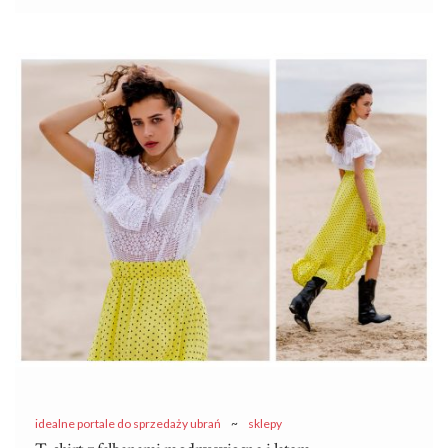
do nich stosunek,
spódnica ze skóry ekologicznej
zdecydowanie powinna pojawić się w Twojej garderobie.
Niedroga, efektowna, bardzo kobieca i praktyczna – to
propozycja jednej z najpiękniejszych części garderoby damskiej.
Tej wiosny
spódnica ze skóry ekologicznej
nieraz pojawi się w
topowych stylizacjach gwiazd. Jeżeli masz na nie chrapkę, to dziś
podpowiadamy, jak nosić spódnice ze sztucznej skóry w różnych
stylizacjach na co wiosnę!
Spódnica na wiosnę – jaki fason
…
idealne portale do sprzedaży ubrań
~
sklepy