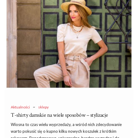
sezonie wiosennym – zapraszam do zapoznania się z dzisiejszym
wpisem!
Damskie dresy na wiosnę – wygoda
dla każdej kobiety
Na samą myśl o wygodnej, niekrępującej stylizacji do pracy czy
na zakupy, robi mi się niezwykle błogo i przyjemnie. To dlatego,
że bardzo dobrze wiem, jak …
Aktualności
~
sklepy
T-shirty damskie na wiele sposobów – stylizacje
Wiosna to czas wielu wyprzedaży, a wśród nich zdecydowanie
warto pokusić się o kupno kilku nowych koszulek z krótkim