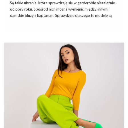
Są takie ubrania, które sprawdzają się w garderobie niezależnie
od pory roku. Spośród nich można wymienić między innymi
damskie bluzy z kapturem. Sprawdźcie dlaczego te modele są
takie modne oraz gdzie najlepiej kupić je hurtowo. Poznajcie
damskie bluzy z kapturem hurt w ciekawych modelach.
Trend na wygodne stylizacje
Ostatni rok znacznie zmienił nasze podejście do mody i
wybieranych elementów garderoby. Na popularności jeszcze
bardziej zyskały ubrania w modelach dresowych, do których
możemy niewątpliwie zaliczyć bluzy. Wygodne modele nie
krępują ruchów i zapewniają maksimum komfortu. Damskie
bluzy z kapturem pochodzą ze stylu sportowego i właśnie w
takich stylizacjach są najczęściej wykorzystywane. Coraz chętniej
jednak elementy stylu sportowego łączymy z …