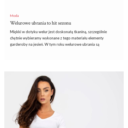
Moda
Welurowe ubrania to hit sezonu
Miękki w dotyku welur jest doskonałą tkaniną, szczególnie
chętnie wybieramy wykonane z tego materiału elementy
garderoby na jesień. W tym roku welurowe ubrania są
absolutnym must have w szafie każdej modnie ubranej kobiety.
Sprawdźcie na jakie modele warto postawić
i
które fasony są
teraz najmodniejsze.
Dlaczego warto stawiać na welur?
Welur
jest miłą i miękką w dotyku tkaniną o luksusowym
wyglądzie. Gruby i ciepły materiał przepięknie połyskuje, co
dodaje wykonanym z niego ubraniom dodatkowych walorów
estetycznych.
Welur
jest dosyć wytrzymały i odporny na
zniszczenie, a co najważniejsze nie mechaci się. Łatwo dbać o
jego pielęgnację.
Welurowe ubrania
zawsze doskonale się
prezentują. Z tego materiału wykonuje się zarówno ubrania …