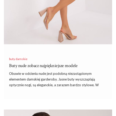
buty damskie
Buty nude zobacz najpiękniejsze modele
Obuwie w odcieniu nude jest podobną niezastąpionym
elementem damskiej garderoby. Jasne buty wyszczuplają
optycznie nogi, są eleganckie, a zarazem bardzo stylowe. W
dzisiejszym artykule nasza stylistka wyjaśni Wam o jakim kolorze
myślimy mówiąc nude oraz podpowie na jakie buty warto
stawiać. Wspólnie wybierzemy również top 5 butów nude
według naszej redakcji.