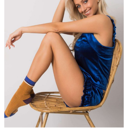
Historia marynarki damskiej – skąd się
wzięła w naszych szafach?
Damska marynarka
, choć dziś traktowana jest jako klasyk
mody, ma swoje korzenie w męskiej garderobie. Jej historia sięga
XIX wieku, kiedy to …