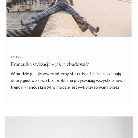
Lekkie, zwiewne kreacje do ziemi już dawno przeszły z
czerwonych dywanów, by podbijać tętniące ulice miast w życiu
codziennym. Uwielbiamy sięgać po efektowne sukienki …
sklepy
Francuska stylizacja – jak ją zbudować?
W modzie panuje wszechobecny stereotyp, że Francuzki mają
dobry gust we krwi
i
bez problemu przyswajają wszystkie nowe
trendy.
Francuski styl
w modzie jest wykorzystywany przez
wielu projektantów w coraz to kolejnych kolekcjach. Nie ma nic w
tym dziwnego, bo choć niby stereotyp, to musimy jednogłośnie
przyznać, że często z zazdrością spoglądamy na wszystkie
zdjęcia obecne w Internecie, które przedstawiają paryski szyk.
Ale z naszymi stylistkami nie musisz już dłużej czuć się zazdrosna,
bo pokażemy Ci, jak odwzorować prawdziwy, francuski look.