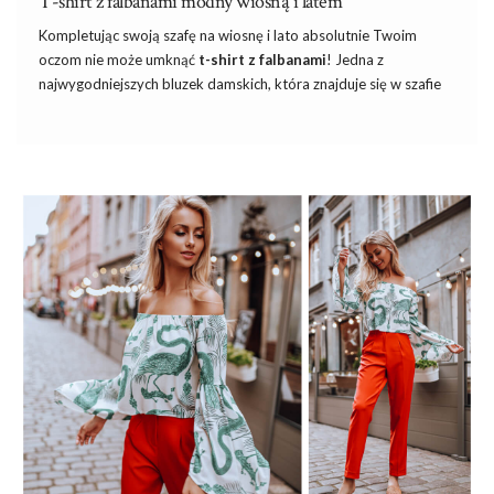
T-shirt z falbanami modny wiosną i latem
Kompletując swoją szafę na wiosnę
i
lato absolutnie Twoim
oczom nie może umknąć
t-shirt z falbanami
! Jedna z
najwygodniejszych bluzek damskich, która znajduje się w szafie
każdej kobiety, została urozmaicona o drobne zdobienie, które
wywołało niemałe poruszenie w świecie mody damskiej. W
dzisiejszym artykule przekonamy się, czy falbany są wciąż na
topie, kto powinien sięgnąć po
damskie t-shirty zdobione
falbanami
i przede wszystkim – które z nich są hot! Jesteś
ciekawa? W takim razie zapraszam do czytania!
Czy falbany będą modne tego lata?
Falbany królują w modzie damskiej już od wielu lat, wielu
sezonów. Mają swoje wzloty i upadki, ale zawsze powracają z
godnością na salony. Co …