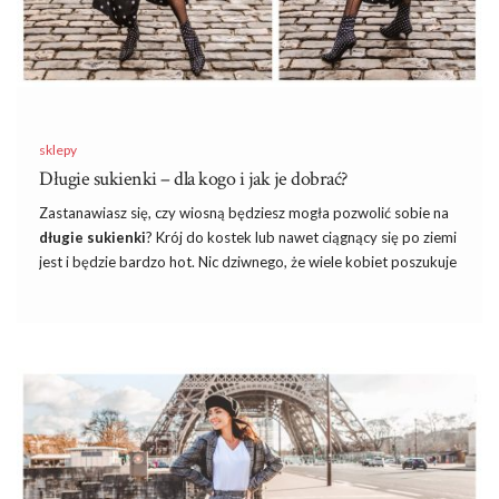
sklepy
Długie sukienki – dla kogo i jak je dobrać?
Zastanawiasz się, czy wiosną będziesz mogła pozwolić sobie na
długie sukienki
? Krój do kostek lub nawet ciągnący się po ziemi
jest
i
będzie bardzo hot. Nic dziwnego, że wiele kobiet poszukuje
dla siebie idealnie skrojonej sukni, w której będzie czuć się
pięknie, kobieco i stylowo. Na szczęście, nasze stylistki rozwieją
wszelkie wątpliwości, które pojawiły się w Waszych głowach i
doradzą,
dla kogo jest długa sukienka
i jak dobrać odpowiedni
fason do swojej figury. Jesteś ciekawa? Zapraszam!
Odpowiadamy, do jakiej figury są
długie sukienki?