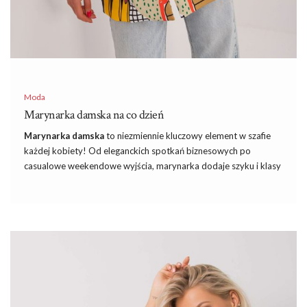
Moda
Marynarka damska na co dzień
Marynarka damska
to niezmiennie kluczowy element w szafie
każdej kobiety! Od eleganckich spotkań biznesowych po
casualowe weekendowe wyjścia, marynarka dodaje szyku i klasy
każdej stylizacji. Jest to nie tylko ubranie funkcjonalne, ale
również wszechstronne, które można nosić na wiele różnych
sposobów, tworząc zawsze modny i elegancki look. Dzisiaj
przyjrzymy się historii marynarki damskiej, jej różnorodnym
fasonom oraz sposobom stylizacji, które sprawią, że Marynarka
damska na co dzień stanie się nieodłącznym elementem
garderoby każdej kobiety.