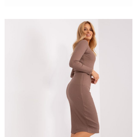
marzeń.
Buty na wysokim obcasie nigdy nie wychodzą z mody.
Odpowiednio dobrane zawsze będą mocnym punktem stylizacji,
zarówno tej codziennej, jak i na wyjątkowe okazje. Warto w
swojej garderobie mieć chociaż kilka par szpilek, by wyrównywać
proporcje sylwetki oraz podkreślić wyjątkowo kobiecy
wydźwięk całości. Przedstawiamy najbardziej popularne modele
szpilek, które warto kupić na przełomie lata i jesieni.
Modne szpilki z zamszu lub jego imitacji świetnie sprawdzą się
również w stylizacji do biura. Będą się …