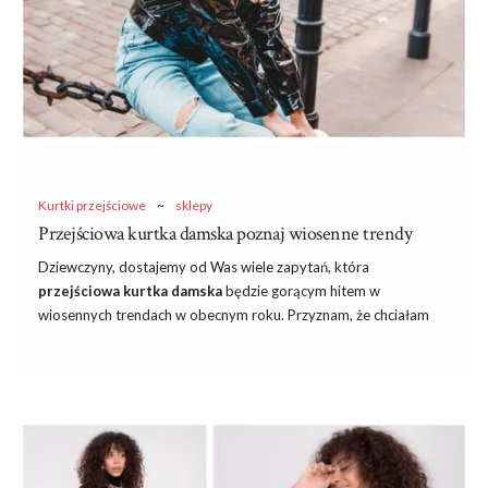
Kurtki przejściowe
~
sklepy
Przejściowa kurtka damska poznaj wiosenne trendy
Dziewczyny, dostajemy od Was wiele zapytań, która
przejściowa kurtka damska
będzie gorącym hitem w
wiosennych trendach w obecnym roku. Przyznam, że chciałam
nieco dłużej potrzymać Was w niepewności. Z racji tego, że nie
możecie doczekać się ocieplenia i namiętnie kompletujecie już
ubrania na wiosnę, a nawet lato, postanowiłam właśnie dziś
podpowiedzieć Wam, które modele będą niebawem rządzić w
stylizacjach.
Znany polski
sklep
eButik.pl
przygotował się na
duże zainteresowanie wśród kobiet i uzbroił się w przepiękne
perełki, które z pewnością wpadną Wam w oko. Przejściowa