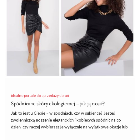
kurtka damska poznaj wiosenne trendy – w takim razie nie
przedłużam i zapraszam do dzisiejszej lektury.
Czy przejściowa kurtka damska jest
potrzebna?
Przejściowy okres …
idealne portale do sprzedaży ubrań
Spódnica ze skóry ekologicznej – jak ją nosić?
Jak to jest u Ciebie – w spodniach, czy w sukience? Jesteś
zwolenniczką noszenie eleganckich i kobiecych spódnic na co
dzień, czy raczej wybierasz je wyłącznie na wyjątkowe okazje lub
ewentualnie wtedy, kiedy musisz? Bez względu na to, jaki masz