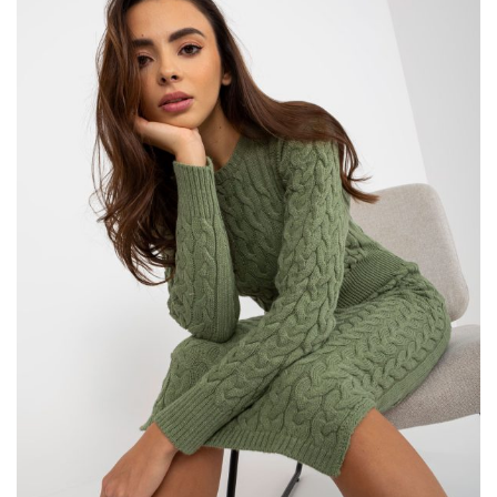
kobiety.
Jak t shirty damskie stały się
ponadczasowym hitem światowej mody?
Nosimy go samodzielnie do szortów w ciepłe dni lub jako bazę
pod bluzy, kurtki i marynarki w chłodniejsze miesiące. Jakim
cudem takie ubrania jak proste bawełniane …