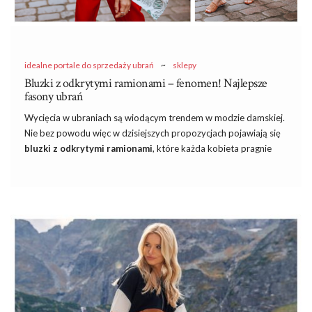
idealne portale do sprzedaży ubrań
~
sklepy
Bluzki z odkrytymi ramionami – fenomen! Najlepsze
fasony ubrań
Wycięcia w ubraniach są wiodącym trendem w modzie damskiej.
Nie bez powodu więc w dzisiejszych propozycjach pojawiają się
bluzki z odkrytymi ramionami
, które każda kobieta pragnie
mieć w swojej szafie. Są odpowiedzią na to, jak subtelnie
podkreślić swoje kobiece piękno, dodać ognia do stylizacji, a
przy tym zachować swą delikatność i sensualność. Dziś
odpowiem na kluczowe pytania związane z
bluzkami z okrytymi
ramionami.
Kto powinien je nosić, które fasony są najpiękniejsze
oraz jak modnie je stylizować? Zapraszam!
Odkryte ramiona – dla kogo?
Koszule odkrywające ramiona albo bluzki z opadającym
ramieniem wpadły Ci w oko, ale nie jesteś przekonana, czy