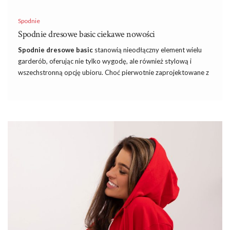
Spodnie
Spodnie dresowe basic ciekawe nowości
Spodnie dresowe basic
stanowią nieodłączny element wielu
garderób, oferując nie tylko wygodę, ale również stylową i
wszechstronną opcję ubioru. Choć pierwotnie zaprojektowane z
myślą o treningach sportowych, dzisiaj spodnie dresowe
przekształciły się w modny element streetwearu, casualowych
stylizacji oraz wygodnej opcji na co dzień. Ich wszechstronność
sprawia, że są one coraz częściej wybierane zarówno do relaksu
w domu, jak i do wyjścia na miasto czy spotkania ze znajomymi.
W tym artykule przyjrzymy się bliżej fenomenowi spodni
dresowych basic, omawiając ich znaczenie w modzie, ewolucję
stylu oraz różnorodne sposoby ich noszenia i stylizowania.
Na wiosnę wybierz basic
Spodnie dresowe stanowią kluczowy element w dzisiejszej
modzie, łącząc wygodę z stylem …