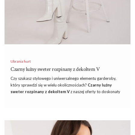
Ubrania hurt
Czarny luźny sweter rozpinany z dekoltem V
Czy szukasz stylowego i uniwersalnego elementu garderoby,
który sprawdzi się w wielu okolicznościach?
Czarny luźny
sweter rozpinany z dekoltem V
z naszej oferty to doskonały
wybór dla każdej kobiety ceniącej sobie komfort i elegancję. Ten
klasyczny sweter to must-have w szafie każdej modnej kobiety,
idealny na chłodniejsze dni oraz wieczorne wyjścia.
Właśnie teraz nasza
hurtownia swetrów
odkrywa przed Wami
szeroki wybór modnych swetrów damskich, które doskonale
dopełnią asortyment Twojego sklepu! Dlaczego warto