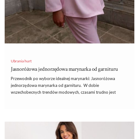
Ubrania hurt
Jasnoróżowa jednorzędowa marynarka od garnituru
Przewodnik po wyborze idealnej marynarki: Jasnoróżowa
jednorzędowa marynarka od garnituru. W dobie
wszechobecnych trendów modowych, czasami trudno jest
znaleźć strój, który jest jednocześnie elegancki, funkcjonalny i na
czasie. Jednak jasnoróżowa jednorzędowa marynarka od
garnituru, dostępna w hurtowni FactoryPrice, stanowi doskonały
wybór dla każdej kobiety ceniącej sobie klasę i wysoka jakość
wykonania. Kupując w hurtowni online, masz pewność, że
otrzymasz produkt, który był selekcjonowany z myślą o