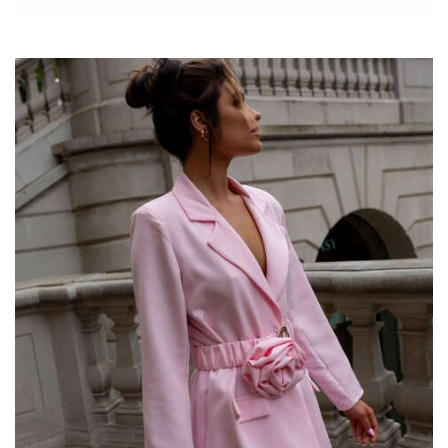
unikatowym designem, który łączy w sobie elegancję z
nowoczesnymi trendami. Idealnie sprawdzi się zarówno w
casualowych, jak i bardziej formalnych stylizacjach. Bluzka
wykonana jest z wysokiej jakości materiałów, które gwarantują
komfort noszenia przez cały dzień. Ciemnoniebieski kolor
doskonale komponuje się z różnorodnymi elementami
garderoby, a oryginalne printy wzorowane na tematyce Silesia
dodają jej wyjątkowego charakteru. To nie tylko ubranie, ale
także sposób na wyrażenie swojej osobowości i pokazanie
przynależności do regionalnych tradycji.
Modne dresy damskie z
hurtownia
dresów
…