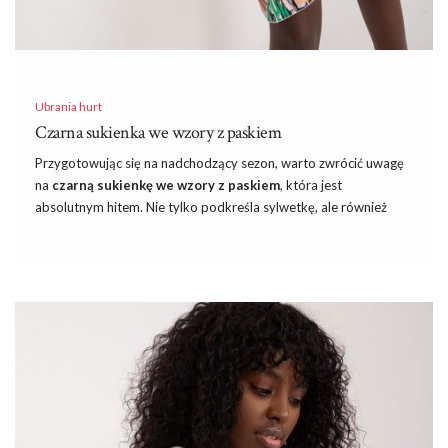
Ubrania hurt
Czarna sukienka we wzory z paskiem
Przygotowując się na nadchodzący sezon, warto zwrócić uwagę
na
czarną sukienkę we wzory z paskiem
, która jest
absolutnym hitem. Nie tylko podkreśla sylwetkę, ale również
dodaje charakteru każdej stylizacji. W serwisie sukienki
znajdziesz szeroki wybór tego rodzaju strojów, które zachwycą
każdą kobietę niezależnie od jej stylu. Znaczenie wyboru
odpowiedniej sukienki? Wybór sukienki to nie tylko kwestia
mody, ale również wyrażenia własnej osobowości.
Czarna
sukienka we wzory z paskiem
to idealne rozwiązanie na różne
okazje – zarówno formalne spotkania, jak i mniej oficjalne
wyjścia. Dzięki klasyce koloru i oryginalnemu wzorowi,
Sukienki
butik
są niezwykle uniwersalne. Polecamy też: francuski styl
ubierania jest absolutnie niepowtarzalny –
odzież damska
RP.