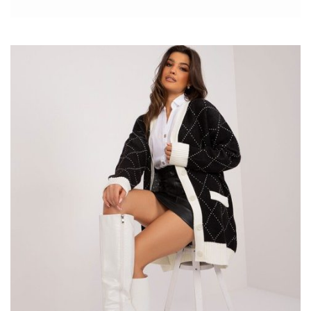
odzież
Factory Price. Ten niezwykły produkt wyróżnia się nie
tylko unikalnym kolorem, ale także subtelnym designem, który
sprawdzi się w wielu różnych stylizacjach.Zrozumienie potrzeb
nowoczesnych kobiet leży w sercu oferty Factory Price.
Jasnofioletowa bluzka Marion pasuje do wielu różnych okazji –
od formalnych spotkań po mniej formalne wyjścia z przyjaciółmi.
Wykonana z wysokiej jakości materiałów zapewnia komfort
noszenia przez cały dzień, jednocześnie zachowując swoją formę
i świeży wygląd. Znajdź
sukienka modna kiecka
, które
zapewniają wygodę …