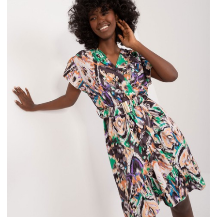
najmodniejsze damskie bluzki
. To właśnie bluzki stanowią
nieodłączny element codziennej garderoby, dodając lekkości,
elegancji i wyrafinowanego stylu każdej kobiecej
stylizacji
.
Ecru rozpinana sukienka dzianinowa z
guzikami – Modowy Must-Have Sezonu!
Co wyróżnia naszą sukienkę? Przede wszystkim materiał i …