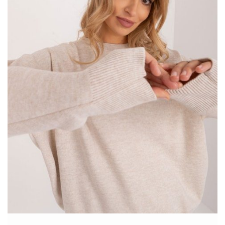
Typowo biurowe formalne „gajery” w poważnych kolorach
opuściły biznesowe spotkania, zmieniły nieco formę i
kolorystykę i …