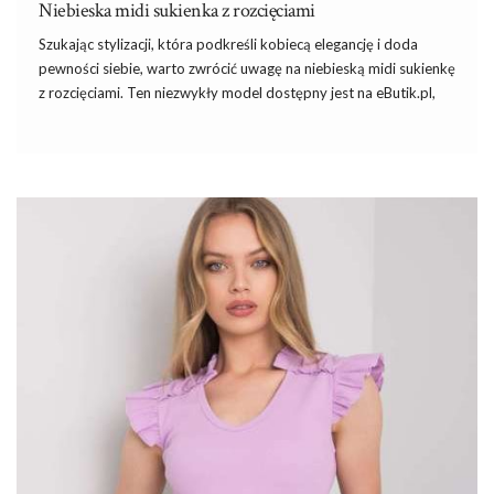
Niebieska midi sukienka z rozcięciami
Szukając stylizacji, która podkreśli kobiecą elegancję i doda
pewności siebie, warto zwrócić uwagę na niebieską midi sukienkę
z rozcięciami. Ten niezwykły model dostępny jest na eButik.pl,
platformie, która słynie z oferowania modnych i atrakcyjnych
rozwiązań dla każdej kobiety. Sukienka doskonale sprawdzi się
na różnego rodzaju okazjach – od formalnych spotkań, przez
rodzinne uroczystości, aż po wieczorne wyjścia. W sklepie
internetowym eButik mamy najróżniejsze wzory, kolory i modele
sukienek. Na codzienne wyjście do miasta czy do pracy, możesz
założyć na przykład supermodną
sukienkę
w kwiaty z
wiązaniem, dzięki czemu podkreślisz swoją talię.
Niebieska midi sukienka z rozcięciami –
elegancja w każdym calu
Sukienka o długości midi to pewnik stylu, …