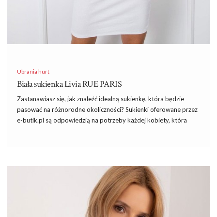
Ubrania hurt
Biała sukienka Livia RUE PARIS
Zastanawiasz się, jak znaleźć idealną sukienkę, która będzie
pasować na różnorodne okoliczności? Sukienki oferowane przez
e-butik.pl są odpowiedzią na potrzeby każdej kobiety, która
pragnie wyglądać elegancko, modnie i jednocześnie czuć się
komfortowo. Szczególnie polecamy
Biała sukienka Livia RUE
PARIS
, która dzięki swojemu uniwersalnemu designowi sprawdzi
się zarówno podczas formalnych spotkań, jak i na mniej
oficjalnych zgromadzeniach. Model Livia wyróżnia się
minimalistycznym podejściem do mody. Czysta, biała kolorystka
harmonizuje z każdą karnacją, a delikatne zdobienia dodają
całości subtelnego charakteru. Ta sukienka to kwintesencja
kobiecości i elegancji, zawarta w prostym, ale efektownym kroju.