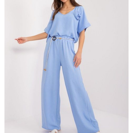
najnowszych trendach oraz komforcie noszenia. Marynarka
jasnoróżowa jednorzędowa od garnituru jest wykonana z
materiałów najwyższej jakości. To zapewnia jej trwałość i
wygodę użytkowania na każdą okazję – czy to na spotkanie
biznesowe, rodzinny obiad czy wieczorne wyjście z przyjaciółmi.
Nosimy je już …