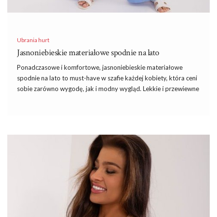
Ubrania hurt
Jasnoniebieskie materiałowe spodnie na lato
Ponadczasowe i komfortowe, jasnoniebieskie materiałowe
spodnie na lato to must-have w szafie każdej kobiety, która ceni
sobie zarówno wygodę, jak i modny wygląd. Lekkie i przewiewne
materiały, które wybieramy na cieplejsze dni, sprawiają, że te
spodnie są idealne do noszenia przez cały dzień. Niezależnie od
tego, czy wybierasz się na spotkanie z przyjaciółmi, czy po
prostu na codzienny spacer, te spodnie zapewnią Ci maksimum
komfortu oraz stylowy wygląd.
Znakomitym miejscem, gdzie można znaleźć szeroki wybór
takiego rodzaju ubrań, jest
hurtownia
bluzek FactoryPrice.eu.
Hurtownia oferuje nie tylko bluzki, ale również szeroki
asortyment spodni damskich, które są doskonałe na każdą porę
roku. Dzięki temu, że są one dostępne w różnych …