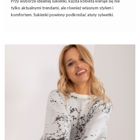
Przy wyborze idealnej sukienki, każda kobieta kieruje się nie
tylko aktualnymi trendami, ale również własnym stylem i
komfortem. Sukienki powinny podkreślać atuty sylwetki.
Ponadto powinny być wykonane z wysokiej jakości materiałów i
przede wszystkim, powinny sprawiać, że jej użytkowniczka czuje
się wyjątkowo. Właśnie taką propozycją jest
brudnoróżowa
sukienka Melissa
od eButik.pl, która jest synonimem elegancji i
kobiecości.
W naszych
sukienkach
basic możesz chodzić zarówno na co
dzień, do pracy, jak i na bardziej formalne wydarzenia, wystarczy
odpowiednio dobrać dodatki i buty. Ponadto,
sukienkie
basic
są ponadczasowe, co oznacza, że nie wychodzą z mody i można
nosić je przez wiele sezonów, oszczędzając pieniądze na ciągłym
zakupie nowych ubrań.
Brudnoróżowa
…