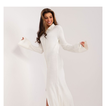
pomocą
hurtownia
odzieży
uzupełnij swoją ofertę o ubrania,
które zachwycą Twoich klientów. Wybierasz się do
Outlet w
Ptaku
? Istnieje o wiele skuteczniejszy sposób, by zamówić
hurtem ubrania damskie do swojego sklepu i to bez wychodzenia
z domu!
Ecru długi sweter oversize z domieszką
wełny
Ten wyjątkowy sweter został wykonany …