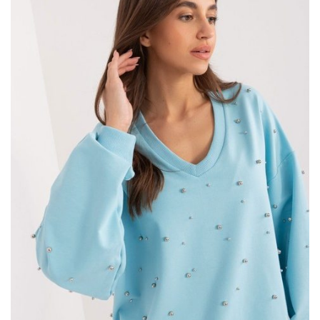
zaopatrywać się u nas? Pozwól nam Cię przekonać.
Swetry
damskie
z hurtowni cieszą się naprawdę dużym
zainteresowaniem wśród zaopatrujących modowe butiki .
Czarny luźny sweter rozpinany z dekoltem
V
Wykonany z wysokiej jakości materiałów, sweter zapewnia …