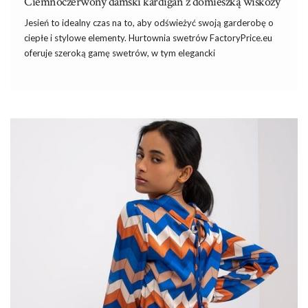
Ciemnoczerwony damski kardigan z domieszką wiskozy
Jesień to idealny czas na to, aby odświeżyć swoją garderobę o
ciepłe i stylowe elementy.
Hurtownia
swetrów FactoryPrice.eu
oferuje szeroką gamę swetrów, w tym elegancki
ciemnoczerwony damski kardigan z domieszką wiskozy, który
jest doskonałym wyborem dla każdej kobiety ceniącej sobie
połączenie komfortu i elegancji. Ten wyjątkowy kardigan został
zaprojektowany z myślą o współczesnych kobietach, które
poszukują odzieży zarówno funkcjonalnej, jak i modnej.
Ciemnoczerwony kolor dodaje głębi i charakteru, a delikatna
domieszka wiskozy w materiale zapewnia wysoki komfort
noszenia, miękkość oraz lekkość kardiganu. Sweter ten bez trudu
dopasowuje się do różnych typów sylwetek, co czyni go
niezwykle uniwersalnym elementem garderoby.
Najlepsza internetowa hurtownia
kardiganów
i swetrów
damskich.
Dresy damskie
…