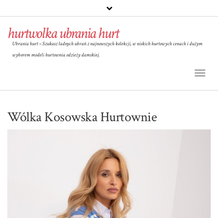
hurtwolka ubrania hurt
Ubrania hurt – Szukasz ładnych ubrań z najnowszych kolekcji, w niskich hurtowych cenach i dużym
wyborem modeli hurtownia odzieży damskiej.
Toggl
Naviga
Wólka Kosowska Hurtownie