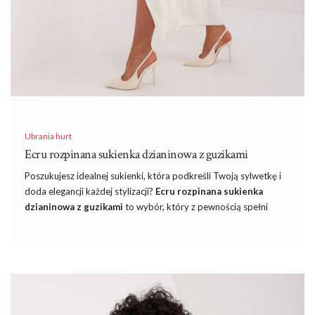
Ubrania hurt
Ecru rozpinana sukienka dzianinowa z guzikami
Poszukujesz idealnej sukienki, która podkreśli Twoją sylwetkę i
doda elegancji każdej stylizacji?
Ecru rozpinana sukienka
dzianinowa z guzikami
to wybór, który z pewnością spełni
Twoje oczekiwania. Ten unikatowy model jest symbolem
klasycznej elegancji połączonej z nowoczesnymi trendami, co
sprawia, że jest idealny na różnorodne okazje, od biurowych
spotkań po wieczorne wyjścia.
Obecny Sezon przynosi ze sobą mnóstwo inspiracji i możliwości
w kwestii modowych eksperymentów. Zwłaszcza jeśli chodzi o