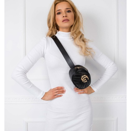
Odkryj, jak damskie
bluzy
stały się niezastąpionym elementem
w szafie wielu kobiet. Dlaczego warto chodzić w
bluzach
w
chłodniejsze pory roku. Bez względu na panujące trendy, bluza
bez kaptura doskonale sprawdza się w różnych sytuacjach i
stylizacjach, zarówno na co dzień, jak i odświętnie.
Fuksjowa sukienka Lara RUE PARIS
…