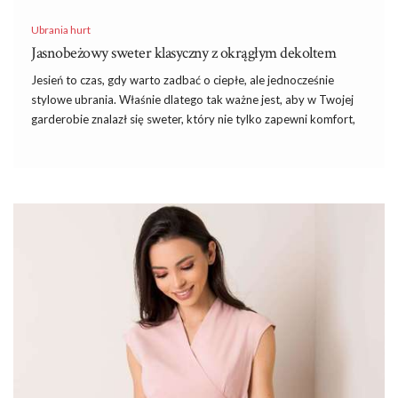
Ubrania hurt
Jasnobeżowy sweter klasyczny z okrągłym dekoltem
Jesień to czas, gdy warto zadbać o ciepłe, ale jednocześnie
stylowe ubrania. Właśnie dlatego tak ważne jest, aby w Twojej
garderobie znalazł się sweter, który nie tylko zapewni komfort,
ale również podkreśli Twój indywidualny styl. Hurtownia
swetrów factoryprice.eu oferuje szeroki wybór odzieży, w tym
elegancki jasnobeżowy sweter klasyczny z okrągłym dekoltem,
który jest idealnym rozwiązaniem na chłodniejsze dni. Sweter ten
wykonany jest z wysokiej jakości materiałów, które gwarantują
nie tylko wygodę użytkowania, ale także trwałość. Jego
klasyczny, jasnobeżowy kolor sprawia, że świetnie komponuje
się z różnorodnymi elementami garderoby, oferując mnóstwo
możliwości stylizacyjnych. Okrągły dekolt dodaje swobodnego,
ale eleganckiego charakteru, co czyni go idealnym wyborem
zarówno do biura, jak …