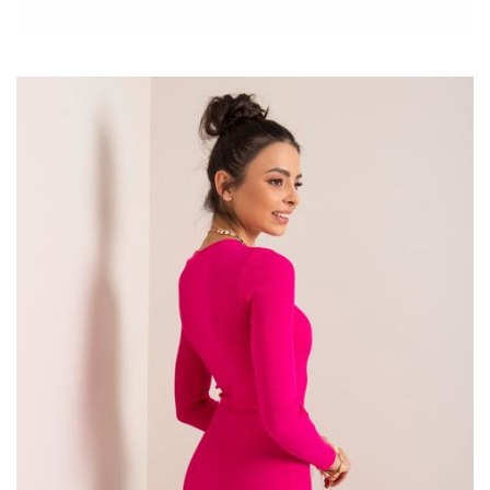
stanowić podstawę wielu stylizacji – od biznesowych po te mniej
formalne. Ecru, będące subtelnym, eleganckim kolorem,
doskonale komponuje się z różnymi barwami oraz wzorami, co
sprawia, że marynarka jest niezwykle funkcjonalna.
Najlepsza internetowa
hurtownia
kardiganów
i swetrów
damskich. Aby sprostać oczekiwaniom Twoich klientek uzupełnij
ofertę swojego sklepu o sukienki w najmodniejszych modelach w
tym sezonie. Znajdź
sukienka modna kiecka
, które zapewniają
wygodę i modny styl. Odkryj sukienki w ehurtowni na absolutnie
każdą okazję i podaruj sobie komfort noszenia bez …