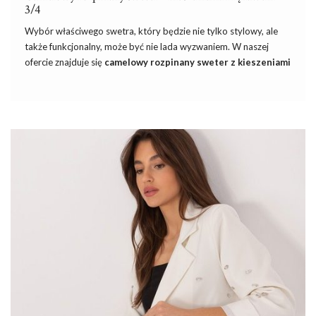
3/4
Wybór właściwego swetra, który będzie nie tylko stylowy, ale
także funkcjonalny, może być nie lada wyzwaniem. W naszej
ofercie znajduje się
camelowy rozpinany sweter z kieszeniami
i rękawem 3/4
, który stanowi doskonałe połączenie elegancji i
praktyczności. Ten uniwersalny element garderoby sprawdzi się
zarówno w casualowych, jak i bardziej formalnych stylizacjach.
Jego neutralny kolor oraz klasyczny fason łatwo dopasują się do
różnorodnych ubrań, podkreślając indywidualny styl każdej
kobiety.
Dresy damskie
to połączenie bluzy oraz długich spodni, ale w
ofercie swojego sklepu warto mieć również modele miksujące
bluzę z szortami czy spódnicami. Szukasz ładnej odzieży
damskiej w niskich hurtowych cenach i z dużym wyborem
modeli? W takim razie zapraszamy …