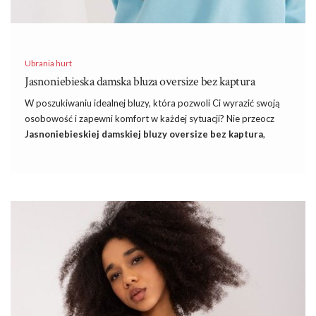
Ubrania hurt
Jasnoniebieska damska bluza oversize bez kaptura
W poszukiwaniu idealnej bluzy, która pozwoli Ci wyrazić swoją
osobowość i zapewni komfort w każdej sytuacji? Nie przeocz
Jasnoniebieskiej damskiej bluzy oversize bez kaptura
,
dostępnej w naszej hurtowni bluzek. Jasnoniebieska damska
bluza oversize bez kaptura to połączenie stylu i funkcjonalności,
które z pewnością spełni Twoje oczekiwania. Ta niezwykła bluza
oversize to prawdziwy must-have w szafie każdej kobiety, która
ceni sobie zarówno wygodę, jak i trendowy look. Jasnoniebieski
kolor dodaje świeżości i jest łatwy do zestawienia z innymi
elementami garderoby, zarówno w przypadku codziennych, jak i
bardziej oficjalnych wyjść. Bez kaptura, ale z lekkim i
przewiewnym materiałem, bluza jest idealna na każdą pogodę.
Właśnie teraz nasza
hurtownie swetrów
…