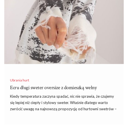
Ubrania hurt
Ecru długi sweter oversize z domieszką wełny
Kiedy temperatura zaczyna spadać, nic nie sprawia, że czujemy
się lepiej niż ciepły i stylowy sweter. Właśnie dlatego warto
zwrócić uwagę na najnowszą propozycję od hurtowni swetrów –
ecru długi sweter oversize z domieszką wełny, który łączy w
sobie komfort i elegancję. Ten sweter jest idealny dla każdej
kobiety ceniącej sobie zarówno jakość, jak i modny wygląd. Z