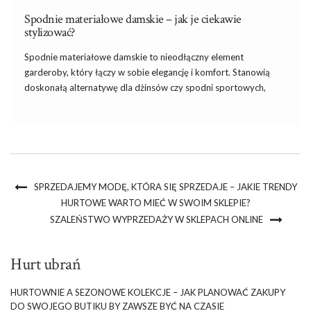
Spodnie materiałowe damskie – jak je ciekawie
stylizować?
Spodnie materiałowe damskie to nieodłączny element
garderoby, który łączy w sobie elegancję i komfort. Stanowią
doskonałą alternatywę dla dżinsów czy spodni sportowych,
idealne zarówno do biura, jak i na bardziej formalne okazje.
Dzięki różnorodności fasonów, od klasycznych i dopasowanych
po luźniejsze i rozszerzane modele, każda […]
SPRZEDAJEMY MODĘ, KTÓRA SIĘ SPRZEDAJE – JAKIE TRENDY
HURTOWE WARTO MIEĆ W SWOIM SKLEPIE?
SZALEŃSTWO WYPRZEDAŻY W SKLEPACH ONLINE
Hurt ubrań
HURTOWNIE A SEZONOWE KOLEKCJE – JAK PLANOWAĆ ZAKUPY
DO SWOJEGO BUTIKU BY ZAWSZE BYĆ NA CZASIE