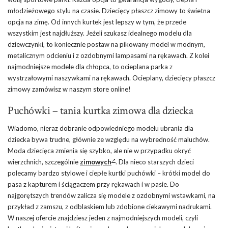
młodzieżowego stylu na czasie. Dziecięcy płaszcz zimowy to świetna
opcja na zimę. Od innych kurtek jest lepszy w tym, że przede
wszystkim jest najdłuższy. Jeżeli szukasz idealnego modelu dla
dziewczynki, to koniecznie postaw na pikowany model w modnym,
metalicznym odcieniu i z ozdobnymi lampasami na rękawach. Z kolei
najmodniejsze modele dla chłopca, to ocieplana parka z
wystrzałowymi naszywkami na rękawach. Ocieplany, dziecięcy płaszcz
zimowy zamówisz w naszym store online!
Puchówki – tania kurtka zimowa dla dziecka
Wiadomo, nieraz dobranie odpowiedniego modelu ubrania dla
dziecka bywa trudne, głównie ze względu na wybredność maluchów.
Moda dziecięca zmienia się szybko, ale nie w przypadku okryć
wierzchnich, szczególnie
zimowych
. Dla nieco starszych dzieci
polecamy bardzo stylowe i ciepłe kurtki puchówki – krótki model do
pasa z kapturem i ściągaczem przy rękawach i w pasie. Do
najgorętszych trendów zalicza się modele z ozdobnymi wstawkami, na
przykład z zamszu, z odblaskiem lub zdobione ciekawymi nadrukami.
W naszej ofercie znajdziesz jeden z najmodniejszych modeli, czyli