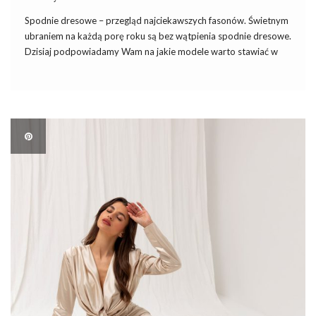
Spodnie dresowe – przegląd najciekawszych fasonów. Świetnym
ubraniem na każdą porę roku są bez wątpienia spodnie dresowe.
Dzisiaj podpowiadamy Wam na jakie modele warto stawiać w
sezonie jesień-zima i do jakich stylizacji można je nosić. Zobacz
więc najwygodniejsze spodnie dresowe na ten sezon.
Najwygodniejsze spodnie […]