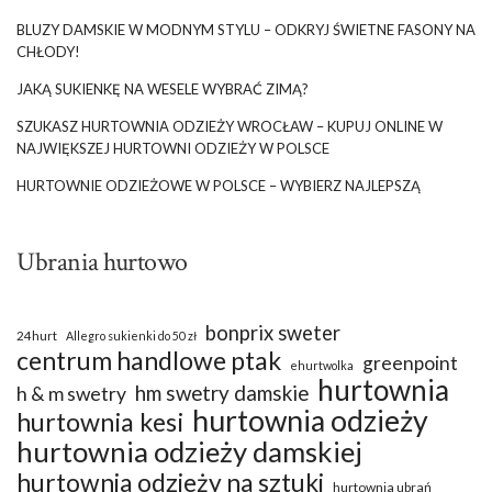
BLUZY DAMSKIE W MODNYM STYLU – ODKRYJ ŚWIETNE FASONY NA
CHŁODY!
JAKĄ SUKIENKĘ NA WESELE WYBRAĆ ZIMĄ?
SZUKASZ HURTOWNIA ODZIEŻY WROCŁAW – KUPUJ ONLINE W
NAJWIĘKSZEJ HURTOWNI ODZIEŻY W POLSCE
HURTOWNIE ODZIEŻOWE W POLSCE – WYBIERZ NAJLEPSZĄ
Ubrania hurtowo
bonprix sweter
24hurt
Allegro sukienki do 50 zł
centrum handlowe ptak
greenpoint
ehurtwolka
hurtownia
hm swetry damskie
h & m swetry
hurtownia odzieży
hurtownia kesi
hurtownia odzieży damskiej
hurtownia odzieży na sztuki
hurtownia ubrań