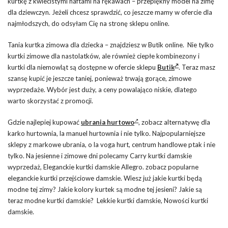
kurtkę z kwiecistymi haftami na rękawach – przepiękny model na zimę
dla dziewczyn. Jeżeli chcesz sprawdzić, co jeszcze mamy w ofercie dla
najmłodszych, do odsyłam Cię na stronę sklepu online.
Tania kurtka zimowa dla dziecka – znajdziesz w Butik online. Nie tylko
kurtki zimowe dla nastolatków, ale również ciepłe kombinezony i
kurtki dla niemowląt są dostępne w ofercie sklepu
Butik
. Teraz masz
szansę kupić je jeszcze taniej, ponieważ trwają gorące, zimowe
wyprzedaże. Wybór jest duży, a ceny powalająco niskie, dlatego
warto skorzystać z promocji.
Gdzie najlepiej kupować
ubrania hurtowo
, zobacz alternatywę dla
karko hurtownia, la manuel hurtownia i nie tylko. Najpopularniejsze
sklepy z markowe ubrania, o la voga hurt, centrum handlowe ptak i nie
tylko. Na jesienne i zimowe dni polecamy Carry kurtki damskie
wyprzedaż, Eleganckie kurtki damskie Allegro. zobacz popularne
eleganckie kurtki przejściowe damskie. Wiesz już jakie kurtki będą
modne tej zimy? Jakie kolory kurtek są modne tej jesieni? Jakie są
teraz modne kurtki damskie? Lekkie kurtki damskie, Nowości kurtki
damskie.