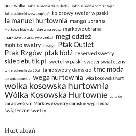
hurt wolka
Jakie sukienki dla 30 latki?
Jakie sukienki odmładzają?
kolorowy sweter w paski
Jakie sukienki wyszczuplają?
la manuel hurtownia
mango ubrania
markowe ubrania
Markowe bluzki damskie wyprzedaż
megi odzież
markowe ubrania wyprzedaż
Ptak Outlet
mohito swetry
msngr
Ptak Rzgów
ptak łódź
reserved swetry
sklep ebutik.pl
sweter w paski
sweter świąteczny
tmc moda
tanie swetry damskie
tanie sukienki do 50 zł
wega hurtownia
wlka kosowska hurt
ubrania damskie
wolka kosowska hurtownia
Wólka Kosowska Hurtownie
zalando
zara swetrym Markowe swetry damskie wyprzedaż
świąteczne swetry
Hurt ubrań