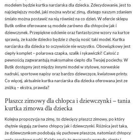
modelem będzie kurtka narciarska dla dziecka. Zdecydowanie, jest to
najcieplejszy model, jaki można wybrać zimą, dlatego naszym zdaniem
śmiało można postawić na nią również na co dzień. W ofercie sklepu
Butik online oferowane są modele zarówno dla chłopców jak i
dziewczynek. Przepiękne odcienie oraz fantastyczne wzory na kurtce
sprawią, że każde dziecko będzie z chęcią nosić taki model. Kurtka
narciarska dla dziecka to oczywiście nie wszystko. Obowiązkowy jest
ciepły komplet – polarowa czapka, szalik i rękawiczki! Całość z
pewnością zagwarantują maksymalne ciepło dla Twojej pociechy. W
Butik dostępny jest między innymi model w stylowe, norweskie
nadruki, sportowe napisy oraz bardzo dziewczęce, kwiatowe printy.
Co więcej, aktualnie kurtka narciarska dla dziecka oferowana jest ze
zniżką – ekstra, prawda?
Płaszcz zimowy dla chłopca i dziewczynki – tania
kurtka zimowa dla dziecka
Kolejna propozycja na zimę, to dziecięcy płaszcz zimowy, po który
chętnie sięgają zarówno chłopcy jak i dziewczynki. Różnica jest taka,
że dziewczynkom podobają się puchowe płaszcze, natomiast chłopcy
wolą sportowe parki. Każda opcja to gwarancja wygody, ciepła i