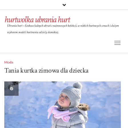
hurtwolka ubrania hurt
Ubrania hurt – Szukasz ładnych ubrań z najnowszych kolekcji, w niskich hurtowych cenach i dużym
wyborem modeli hurtownia odzieży damskiej.
Toggl
Naviga
Moda
Tania kurtka zimowa dla dziecka