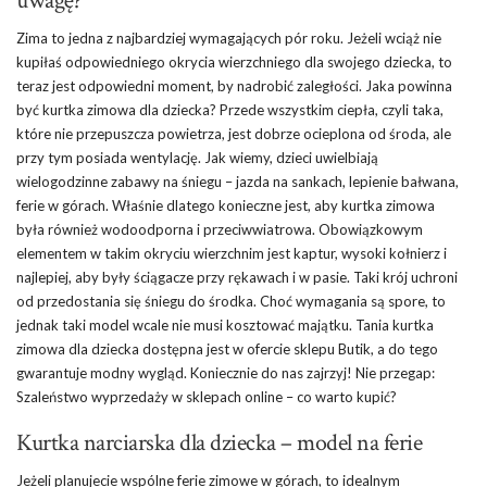
uwagę?
Zima to jedna z najbardziej wymagających pór roku. Jeżeli wciąż nie
kupiłaś odpowiedniego okrycia wierzchniego dla swojego dziecka, to
teraz jest odpowiedni moment, by nadrobić zaległości. Jaka powinna
być kurtka zimowa dla dziecka? Przede wszystkim ciepła, czyli taka,
które nie przepuszcza powietrza, jest dobrze ocieplona od środa, ale
przy tym posiada wentylację. Jak wiemy, dzieci uwielbiają
wielogodzinne zabawy na śniegu – jazda na sankach, lepienie bałwana,
ferie w górach. Właśnie dlatego konieczne jest, aby kurtka zimowa
była również wodoodporna i przeciwwiatrowa. Obowiązkowym
elementem w takim okryciu wierzchnim jest kaptur, wysoki kołnierz i
najlepiej, aby były ściągacze przy rękawach i w pasie. Taki krój uchroni
od przedostania się śniegu do środka. Choć wymagania są spore, to
jednak taki model wcale nie musi kosztować majątku. Tania kurtka
zimowa dla dziecka dostępna jest w ofercie sklepu Butik, a do tego
gwarantuje modny wygląd. Koniecznie do nas zajrzyj! Nie przegap:
Szaleństwo wyprzedaży w sklepach online – co warto kupić?
Kurtka narciarska dla dziecka – model na ferie
Jeżeli planujecie wspólne ferie zimowe w górach, to idealnym